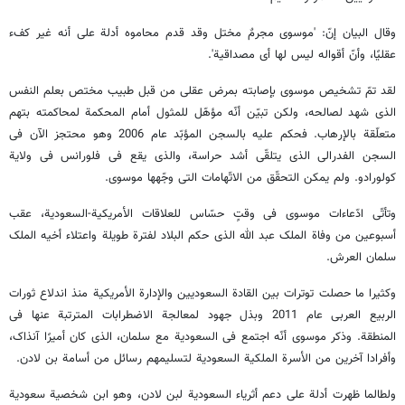
وقال البیان إنّ: 'موسوی مجرمٌ مختل وقد قدم محاموه أدلة علی أنه غیر کفء
عقلیًا، وأنّ أقواله لیس لها أی مصداقیة'.
لقد تمّ تشخیص موسوی بإصابته بمرض عقلی من قبل طبیب مختص بعلم النفس
الذی شهد لصالحه، ولکن تبیّن أنّه مؤهّل للمثول أمام المحکمة لمحاکمته بتهم
متعلّقة بالإرهاب. فحکم علیه بالسجن المؤبّد عام 2006 وهو محتجز الآن فی
السجن الفدرالی الذی یتلقّی أشد حراسة، والذی یقع فی فلورانس فی ولایة
کولورادو. ولم یمکن التحقّق من الاتّهامات التی وجّهها موسوی.
وتأتّی ادّعاءات موسوی فی وقتٍ حسّاس للعلاقات الأمریکیة-السعودیة، عقب
أسبوعین من وفاة الملک عبد الله الذی حکم البلاد لفترة طویلة واعتلاء أخیه الملک
سلمان العرش.
وکثیرا ما حصلت توترات بین القادة السعودیین والإدارة الأمریکیة منذ اندلاع ثورات
الربیع العربی عام 2011 وبذل جهود لمعالجة الاضطرابات المترتبة عنها فی
المنطقة. وذکر موسوی أنّه اجتمع فی السعودیة مع سلمان، الذی کان أمیرًا آنذاک،
وأفرادا آخرین من الأسرة الملکیة السعودیة لتسلیمهم رسائل من أسامة بن لادن.
ولطالما ظهرت أدلة علی دعم أثریاء السعودیة لبن لادن، وهو ابن شخصیة سعودیة