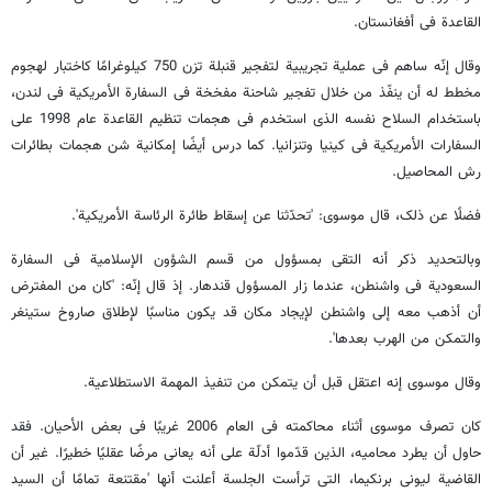
القاعدة فی أفغانستان.
وقال إنّه ساهم فی عملیة تجریبیة لتفجیر قنبلة تزن 750 کیلوغرامًا کاختبار لهجوم
مخطط له أن ینفّذ من خلال تفجیر شاحنة مفخخة فی السفارة الأمریکیة فی لندن،
باستخدام السلاح نفسه الذی استخدم فی هجمات تنظیم القاعدة عام 1998 علی
السفارات الأمریکیة فی کینیا وتنزانیا. کما درس أیضًا إمکانیة شن هجمات بطائرات
رش المحاصیل.
فضلًا عن ذلک، قال موسوی: 'تحدّثنا عن إسقاط طائرة الرئاسة الأمریکیة'.
وبالتحدید ذکر أنه التقی بمسؤول من قسم الشؤون الإسلامیة فی السفارة
السعودیة فی واشنطن، عندما زار المسؤول قندهار. إذ قال إنّه: 'کان من المفترض
أن أذهب معه إلی واشنطن لإیجاد مکان قد یکون مناسبًا لإطلاق صاروخ ستینغر
والتمکن من الهرب بعدها'.
وقال موسوی إنه اعتقل قبل أن یتمکن من تنفیذ المهمة الاستطلاعیة.
کان تصرف موسوی أثناء محاکمته فی العام 2006 غریبًا فی بعض الأحیان. فقد
حاول أن یطرد محامیه، الذین قدّموا أدلّة علی أنه یعانی مرضًا عقلیًا خطیرًا. غیر أن
القاضیة لیونی برنکیما، التی ترأست الجلسة أعلنت أنها 'مقتنعة تمامًا أن السید