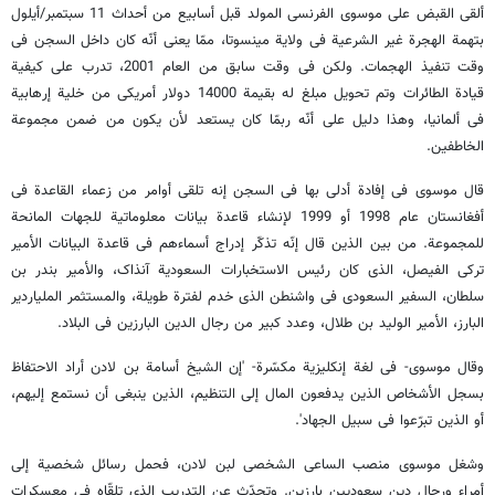
ألقی القبض علی موسوی الفرنسی المولد قبل أسابیع من أحداث 11 سبتمبر/أیلول
بتهمة الهجرة غیر الشرعیة فی ولایة مینسوتا، ممّا یعنی أنّه کان داخل السجن فی
وقت تنفیذ الهجمات. ولکن فی وقت سابق من العام 2001، تدرب علی کیفیة
قیادة الطائرات وتم تحویل مبلغ له بقیمة 14000 دولار أمریکی من خلیة إرهابیة
فی ألمانیا، وهذا دلیل علی أنّه ربمّا کان یستعد لأن یکون من ضمن مجموعة
الخاطفین.
قال موسوی فی إفادة أدلی بها فی السجن إنه تلقی أوامر من زعماء القاعدة فی
أفغانستان عام 1998 أو 1999 لإنشاء قاعدة بیانات معلوماتیة للجهات المانحة
للمجموعة. من بین الذین قال إنّه تذکّر إدراج أسماءهم فی قاعدة البیانات الأمیر
ترکی الفیصل، الذی کان رئیس الاستخبارات السعودیة آنذاک، والأمیر بندر بن
سلطان، السفیر السعودی فی واشنطن الذی خدم لفترة طویلة، والمستثمر الملیاردیر
البارز، الأمیر الولید بن طلال، وعدد کبیر من رجال الدین البارزین فی البلاد.
وقال موسوی- فی لغة إنکلیزیة مکسّرة- 'إن الشیخ أسامة بن لادن أراد الاحتفاظ
بسجل الأشخاص الذین یدفعون المال إلی التنظیم، الذین ینبغی أن نستمع إلیهم،
أو الذین تبرّعوا فی سبیل الجهاد'.
وشغل موسوی منصب الساعی الشخصی لبن لادن، فحمل رسائل شخصیة إلی
أمراء ورجال دین سعودیین بارزین. وتحدّث عن التدریب الذی تلقّاه فی معسکرات