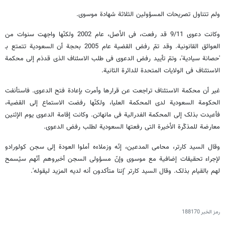
ولم تتناول تصریحات المسؤولین الثلاثة شهادة موسوی.
وکانت دعوی 9/11 قد رفعت، فی الأصل، عام 2002 ولکنّها واجهت سنوات من
العوائق القانونیة. وقد تمّ رفض القضیة عام 2005 بحجة أن السعودیة تتمتع بـ
'حصانة سیادیة'، وتمّ تأیید رفض الدعوی فی طلب الاسئناف الذی قدذم إلی محکمة
الاستئناف فی الولایات المتحدة للدائرة الثانیة.
غیر أن محکمة الاستئناف تراجعت عن قرارها وأمرت بإعادة فتح الدعوی. فاستأنفت
الحکومة السعودیة لدی المحکمة العلیا، ولکنّها رفضت الاستماع إلی القضیة،
فأعیدت بذلک إلی المحکمة الفدرالیة فی مانهاتن. وکانت إقامة الدعوی یوم الإثنین
معارضة للمذکّرة الأخیرة التی رفعتها السعودیة لطلب رفض الدعوی.
وقال السید کارتر، محامی المدعین، إنّه وزملاءه أملوا العودة إلی سجن کولورادو
لإجراء تحقیقات إضافیة مع موسوی وإنّ مسؤولی السجن أخبروهم أنّهم سیُسمح
لهم بالقیام بذلک. وقال السید کارتر 'إننا متأکدون أنه لدیه المزید لیقوله'.
رمز الخبر
188170