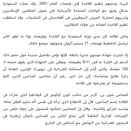
کبیرة، ودعمهم تنظیم القاعدة قبل هجمات العام 2001. وقد عملت السعودیة
بشکلٍ وثیق مع الولایات المتحدة الأمریکیة علی تمویل المقاتلین الإسلامیین
وتدریبهم لمحاربة الجیش السوفییتی فی أفغانستان فی الثمانینات. وقد استقطب
تنظیم القاعدة أعضاءه من هؤلاء المقاتلین.
ولکن لطالما کان مدی تورّط السعودیة مع القاعدة وطبیعته، وإذا ما تطوّر الأمر
لیشمل التخطیط لهجمات 11 سبتمبر/أیلول وتمویلها، موضع خلاف.
إذا اعتبرت شهادة موسوی جدیرة بالثقة، فإنّها تؤمّن تفاصیل جدیدة حول حجم ذلک
الدعم فی الفترة ما قبل 9/11 وطبیعته. ویعطی نص الشهادة الذی یفوق حجمه الـ
100 صفحة، والذی قُدّم إلی المحکمة الفدرالیة فی نیویورک الإثنین، انطباعا أنّ
زکریا هادئ ومتماسک إلی حدٍ کبیر، رغم أنّ محامیی المدّعین الذین کانوا
یستجوبونه لم یعترضوا علی إفادته.
المحامی شون بی. کارتر من مکتب کوزن أوکونور فی فیلادلفیا الذی شارک فی
الإفادة باسم المدّعین، قال إن 'الانطباع الذی ترکه فی نفسی أنّه سلیم العقل تمامًا-
وشدید الترکیز والانتباه'. وقال إنّ المحامین احتاجوا للحصول علی إعفاء خاص من
'الإجراءات الإداریة الخاصّة' التی تمنع الکثیر من المدانین بأعمال إرهابیة فی
السجون الفدرالیة من التواصل مع أشخاص فی الخارج.