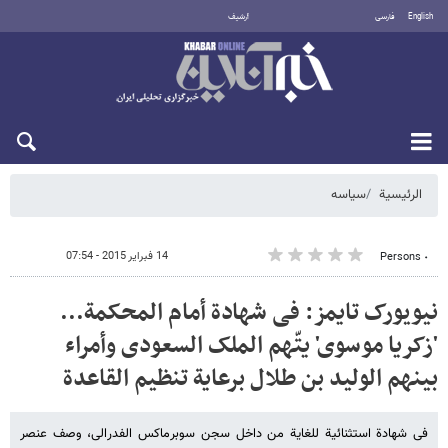
English
فارسی
أرشيف
الخميس 6 أغسطس 2026
الرئيسية
سیاسه
14 فبراير 2015 - 07:54
٠ Persons
نیویورک تایمز: فی شهادة أمام المحکمة...
'زکریا موسوی' یتّهم الملک السعودی وأمراء
بینهم الولید بن طلال برعایة تنظیم القاعدة
فی شهادة استثنائیة للغایة من داخل سجن سوبرماکس الفدرالی، وصف عنصر