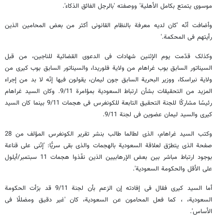
موسوی یتمتع بکامل الأهلیة' ووصفته 'بالرجل الفائق الذکاء'.
وأضافت أنّه 'کان لدیه معرفة بالنظام القانونی أکثر من بعض المحامین الذین
رأیتهم فی المحکمة.'
وکذلک قدّمت یوم الإثنین شهادات فی الدعوی القضائیة للناجین، من قبل
السیناتور السابق بوب غراهام من ولایة فلوریدا، والسیناتور السابق بوب کیری من
ولایة نبراسکا، ووزیر البحریة السابق جون لیمان، یقولون فیها إنّه لا بد من إجراء
المزید من التحقیقات بشأن ارتباط السعودیة بمؤامرة 9/11. وکان السید غراهام
رئیسًا مشارکًا للجنة التحقیق التابعة للکونغرس فی هجمات 9/11 بینما کان السید
کیری والسید لیمان عضوین فی لجنة 9/11.
وکتب السید غراهام، الذی لطالما طالب بنشر تقریر الکونغرس المؤلف من 28
صفحة الذی یتطرّق لعلاقة السعودیة بالهجمات والذی بقی سریًّا: 'إنّنی علی قناعة
بوجود ارتباط مباشر بین بعض الإرهابیین الذین نفّذوا هجمات 11 سبتمبر/أیلول
علی الأقل والحکومة السعودیة'.
أما السید کیری فقال فی إفادته إن الزعم بأن لجنة 9/11 قد برّأت الحکومة
السعودیة، ، کما فعل المحامون عن السعودیة، کان 'غیر دقیق ومضللًا فی
الأساس'.