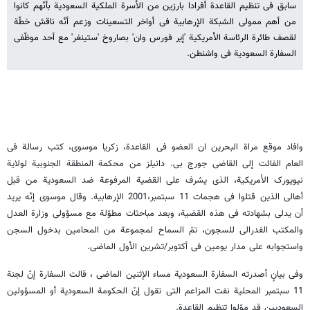
سابق فی تنظیم القاعدة أفرادا بارزین من الأسرة الملکیة السعودیة بأنّهم کانوا
من أهم ممولی الشبکة الإرهابیة فی أواخر التسعینات وزعم أنّه ناقش خطّة
لقصف طائرة الرئاسة الأمریکیة 'إیر فورس وان' بصاروخ 'ستینغر' مع أحد موظّفی
السفارة السعودیة فی واشنطن.
وافاد موقع مراة البحرین ان العضو فی القاعدة، زکریا موسوی، کتب رسالة فی
العام الفائت إلی القاضی جورج بی. دانیلز من محکمة المنطقة الجنوبیة لولایة
نیویورک الأمریکیة، الذی یشرف علی القضیة المرفوعة ضد السعودیة من قبل
أهالی الذین قتلوا فی هجمات 11 سبتمبر،2001 الإرهابیة. وقال موسوی إنّه یرید
أن یدلی بشهادته فی هذه القضیة، وبعد مباحثات مطوّلة مع مسؤولی وزارة العدل
والمکتب الفدرالی للسجون، تمّ السماح لمجموعة من المحامین بدخول السجن
واستجوابه علی مدار یومین فی أکتوبر/تشرین الأول الماضی.
وفی بیانٍ أصدرته السفارة السعودیة مساء الإثنین الماضی ، قالت السفارة إنّ لجنة
11 سبتمبر المحلیة نفت المزاعم التی تقول إنّ الحکومة السعودیة أو المسؤولین
السعودیین قد موّلوا تنظیم القاعدة.