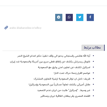
مطالب مرتبط
آیة الله هاشمی رفسنجانی یدعو الی وقف تنفیذ حکم اعدام الشیخ النمر
غلوبال ریسرتش یکشف عن إتفاق نفطی سری بین أمریکا والسعودیة ضد إیران
اسرائیل تکشف عن تعاون امنی وثیق مع السعودیة
عواصم القرار زحمة حراک تحت النار!
ظریف: نامل ان توفر السعودیة ارضیة التعاون المشترک
مقتل أمیرکی یکشف تعاوناً عسکریاً بین السعودیة وإسرائیل!
عبر وسیط.. "إسرائیل" طلبت من ایران عدم التصعید
القضاء المصری یقر ببطلان اتفاقیة تیران وصنافیر