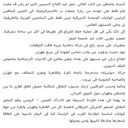
کسرته واشنطن من الباب العالی. مصر عبد الفتاح السیسی الذی لم یکن قد مضت
ایام فقط على عودته من زیارة وصفت ب «الاستراتیجیة» الى الصین المنافس
الرئیس للولایات المتحدة الامریکیة لیس فقط على الساحتین العربیة والافریقیة،
بل وعلى المستوى العالمی .
کل ذلک یأتی فی ظل عملیة خلط للاوراق قل نظیرها فی اکثر من ساحة مشرقیة.
تصعید مغربی لافت ضد عاصمة المعز.
متغیرات على حدود رفح فی حرکة دحلانیة مریبة فاقت التوقعات.
جهد حثیث ودؤوب من جانب حماس للعودة الى مربع طهران.
انفتاح ترکی غیر مسبوق على بغداد وتغیر مفاجئ فی الادبیات الاردوغانیة بخصوص
الملف السوری.
حرکة «بوتینیة» متدحرجة باتجاه انقرة والقاهرة وتعزیز للتحالف مع طهران
والضاحیة الجنوبیة فی بیروت .
ودائما وحسب المراقبین ازدیاد منسوب التفاؤل بامکانیة حصول اتفاق اطاری ما بین
واشنطن وطهران حول النووی الایرانی.
ما یهمنا فی هذه القراءة السریعة هو الادراک الصینی – الروسی وهو المحور
المقابل للمحور الامریکی البریطانی لاهمیة کل من القاهرة وطهران وانقرة من جهة
کبوابات اساسیة لمقارعة الغرب فی الیابسة کما فی البحار لاسیما على الطاقة
باسعارها وخارطة انابیبها وامن وصولها.