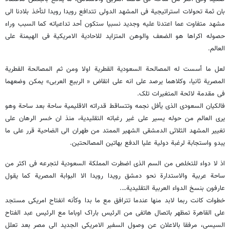
بان ثمة تحولات استراتیجیة فی المشهد الدولی تتدافع رویدا رویدا لتأخذ بلادنا الى
مشهد متفاوت عما اعتدنا علیه وجدید نسبیا ستکون أحد تداعیاته کما السبب وراء
حصوله اکراها هو الضعف والوهن المتزاید للاحادیة الامریکیة فی الهیمنة على
العالم.
لعل ما أسست له المصالحة السعودیة القطریة اولا ومن ثم المصالحة القطریة
المصریة ثانیا، وکلاهما یرصد على انه على انقاض « الربیع العربی» یمکن وضعهما
فی مقدمة لائحة المتغیرات تلک.
فالکیان السعودی الذی یأفل نجمه وتتساقط قدراته الاقلیمیة ساحة بعد ساحة وهو
یرى العالم من حوله یسیر على غیر رغباته التقلیدیة، منذ ان خسر الرهان على
تغییر المشهد الثلاثی الدمشقی الشهیر الممتد من طهران الى الضاحیة قرر على ما
یبدو واستجابة لرغبة دولیة علیا الدفع بهاتین المصالحتین.
اذ لا دواء للتخلص من السم الذی اضطرت المملکة السعودیة لتجرعه فی اکثر من
ساحة عربیة والاستدارة نحو دمشق رویدا رویدا الا البوابة المصریة کما یقول
عارفون بنسخ الدواء العربیة التقلیدیة….
خطوات کانت ربما لابد منها عندما تترافق مع ما بدا وکأنه انفتاح امریکی مستجد
على القاهرة تمظهر باتصال هاتفی من الرئیس باراک اوباما مع الرئیس عبد الفتاح
السیسی، مرفقا بالاعلان عن وصول السفیر الامریکی الجدید الى مصر بعد تعلل