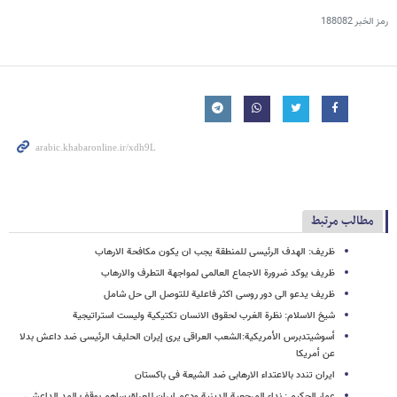
رمز الخبر
188082
مطالب مرتبط
ظریف: الهدف الرئیسی للمنطقة یجب ان یکون مکافحة الارهاب
ظریف یوکد ضرورة الاجماع العالمی لمواجهة التطرف والارهاب
ظریف یدعو الی دور روسی اکثر فاعلیة للتوصل الی حل شامل
شیخ الاسلام: نظرة الغرب لحقوق الانسان تکتیکیة ولیست استراتیجیة
أسوشیتدبرس الأمریکیة:الشعب العراقی یری إیران الحلیف الرئیسی ضد داعش بدلا
عن أمریکا
ایران تندد بالاعتداء الارهابی ضد الشیعة فی باکستان
عمار الحکیم : نداء المرجعیة الدینیة ودعم ایران للعراق ساهم بوقف المد الداعشی