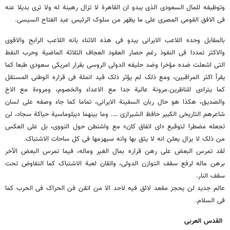
وتوظیفه للمال السعودی الذی یبدو ان القاهرة لا تزال رهینة له ولا ترى بدیلا عنه
فی الافق القومی المصری على ما یظهر من سلوک الرئیس عبد الفتاح السیسی.
بالمقابل وحده اللاعب الایرانی یبدو فی هذه الاثناء بانه اللاعب الرابح والاقوى
والاکثر تمددا فی النفوذ رغم حصار العقود العجاف الثلاثة الماضیة وحرب النفط
التی اشعلت ضده مؤخرا وضد حلیفه الدولی الروسی بقرار امریکی سعودی طبعا کما
یقرأ اکثر المراقبین، ومع ذلک لم یؤثر ذلک قید انملة فی قراره الوطنی المستقل
کما یتراءى للناظرین.مرونة عالیة جدا مع الاعداء والخصوم، ومروءة مع الاخ
والصدیق، هکذا هو حال ربان السفینة الایرانی، تماما کما جاء وصفه على لسان
شاعرهم التاریخی الکبیر حافظ الشیرازی …. وما بینهما دیبلوماسیة حیاکة سجاد، لن
تجعله مضطرا لتوقیع «ای اتفاق کان» مع واشنطن حول النووی، بل على العکس
من ذلک لا یزال یعلن انه لا یثق بها وانه سیهزمها فی کل ساحات الاشتباک.
لقد تمرس البعض على رهن قراره بمال الغیر وماله، فیما تمرس البعض الآخر
برهن ماله لرفع سقف التوازن الدولی، واتقان لعبة الاشتباک کما التفاوض تحت
سقف النار.
عالم جدید لن یحجز مقعد لائق فیه لاحد الا من اتقن فن الحراک فی الحرب کما
فی السلام.
القدس العربی