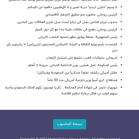
لا رسوم "شارلی ایبدو" حریة تعبیر و لا الإرهابیین دافعوا عن الإسلام
الرئیس روحانی: ماضون نحو تحقیق الازدهار الاقتصادی
مندوب ایران الخاص یصل الی ترکیا لبحث سبل تعزیز العلاقات بین البلدین
الرئیس روحانی: نطمح الی علاقات طیبة جدا مع کل دول الجوار
رئیس الجمهوریة: محطة بوشهر مظهر لصمود الشعب الایرانی
المتحدث باسم وزارة الثقافة و الارشاد الاسلامی:المسیئون للنبی(ص) لا یلتزمون بأی
دین
لاریجانی: سلوکیات الغرب تشجع علی استمرار الارهاب
رئیس الحکومة: عمل همجی، وزیر الداخلیة اللبنانی: جریمة لا تُغتفر
مقتل أمیرکی یکشف تعاوناً عسکریاً بین السعودیة وإسرائیل!
إستطلاع: کری أسوأ وزیر خارجیة أمریکی منذ 50 عاماً
نیویورک تایمز: فی شهادة أمام المحکمة... 'زکریا موسوی' یتّهم الملک السعودی وأمراء
بینهم الولید بن طلال برعایة تنظیم القاعدة
نسخة الحاسوب