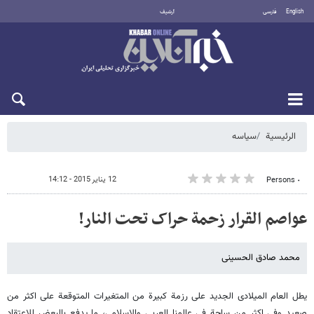
English
فارسی
أرشيف
الاثنين 10 أغسطس 2026
الرئيسية
سیاسه
12 يناير 2015 - 14:12
٠ Persons
عواصم القرار زحمة حراک تحت النار!
محمد صادق الحسینی
یطل العام المیلادی الجدید على رزمة کبیرة من المتغیرات المتوقعة على اکثر من
صعید وفی اکثر من ساحة فی عالمنا العربی والاسلامی، ما یدفع بالبعض للاعتقاد