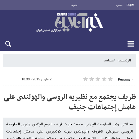
English
فارسی
أرشيف
السبت 8 أغسطس 2026
الرئيسية
سیاسه
2 مارس 2015 - 10:39
٠ Persons
ظریف یجتمع مع نظیریه الروسی والهولندی علی
هامش إجتماعات جنیف
سیلتقی وزیر الخارجیة الإیرانی محمد جواد ظریف الیوم الإثنین وزیری الخارجیة
الروسی سیرغئی لافروف والهولندی بیرت کوندیرس علی هامش إجتماعات
مجلس حقوق الانسان التابع للامم المتحدة فی دورته العادیة الثامنة والعشرین