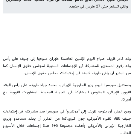
والتى تستمر حتى 27 مارس فى جنیف.
وقد غادر ظریف صباح الیوم الإثنین العاصمة طهران متوجها إلی جنیف علی رأس
وفد رفیع المستوی للمشارکة فی الإجتماعات السنویة لمجلس حقوق الإنسان کما
من المقرر أن یلقی ظریف کلمته فی إجتماعات مجلس حقوق الإنسان.
وتستقبل سویسرا الیوم وزیر الخارجیة الإیرانی، محمد جواد ظریف، على رأس الوفد
النووی الإیرانی، المفاوض للمشارکة فی الجولة الجدیدة للمشاورات النوویة مع
أمیرکا.
ومن المقرر أن یتوجه ظریف إلى "مونتیرو" فی سویسرا بعد مشارکته فی إجتماعات
جنیف للقاء نظیره الأمیرکی، جون کیری.کما من المقرر أن یعقد مساعدو وزیری
الخارجیة الإیرانی والأمریکی وأعضاء مجموعة 5+1 عدة إجتماعات خلال الأسبوع
الحالی.