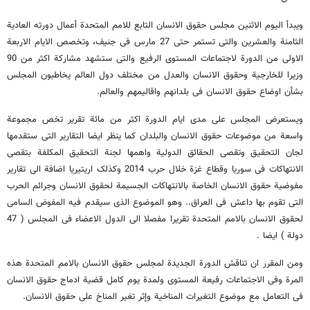
ویبدأ الیوم الاثنین مجلس حقوق الانسان التابع للامم المتحدة أعمال دورته العادیة
الثامنة والعشرین والتى تستمر حتى 27 مارس فى جنیف، وتخصص الایام الاربعة
الاولى من الدورة لاجتماعات المستوى الرفیع والتى ستشهد مشارکة اکثر من 90
وزیرا للخارجیة وحقوق الانسان والعدل من مختلف دول العالم یخاطبون المجلس
بشأن اوضاع حقوق الانسان فى بلدانهم واقالیمهم والعالم.
ویستعرض المجلس على مدى ایام الدورة اکثر من مائة تقریر تخص مجموعة
واسعة من موضوعات حقوق الانسان والبلدان کما ینظر ایضا التقاریر التى ستقدمها
لجان التحقیق وتقصى الحقائق الدولیة واهمها لجنة التحقیق المکلفة بتقصى
الانتهاکات فى سوریا وقطاع غزة خلال حرب 2014 وکذلک اریتیریا اضافة الى تقاریر
مفوضیة حقوق الانسان الخاصة بالانتهاکات الجسیمة لحقوق الانسان وجرائم الحرب
التى تقوم بها داعش فى العراق.. وهو الموضوع الذى سیقدم فیه المفوض السامى
لحقوق الانسان بالامم المتحدة تقریرا مفصلا الى الدول الاعضاء فى المجلس ( 47
دولة ) ایضا .
ومن المقرر ان تناقش الدورة الجدیدة لمجلس حقوق الانسان بالامم المتحدة هذه
المرة وفى الاجتماعات رفیعة المستوى ولمدة یوم کامل قضیة ادماج حقوق الانسان
فى التعامل مع موضوع التغیرات المناخیة وإثر تغیر المناخ على حقوق الانسان.