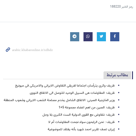
رمز الخبر
188220
مطالب مرتبط
ظریف وکری یترأسان اجتماعا لفریقی التفاوض الایرانی والامریکی فی میونیخ
ظریف: المفاوضات هی السبیل الوحید للتوصل الی الاتفاق النووی
وزیر الخارجیة الصینی: الاتفاق الشامل یخدم مصلحة الشعب الایرانی وشعوب المنطقة
ظریف: الصین من اهم اعضاء مجموعة 5+1
ظریف: نتفاوض مع القوی الدولیة الست الکبری بلا وجل
ظریف : نحن الرابحون سواء نجحت المفاوضات أم لا
إیران تصف تقریر احمد شهید بأنه یفتقد للموضوعیة