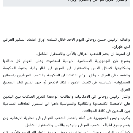
واضاف الرئیس حسن روحانی الیوم الاحد خلال تسلمه اوراق اعتماد السفیر العراقی
لدی طهران،
ان امنیتنا ان ینعم الشعب العراقی بالأمن والاستقرار الشامل.
وصرح بان الجمهوریة الاسلامیة الایرانیة استثمرت وعلی الدوام کل طاقاتها
وامکانیاتها لاحلال الامن والاستقرار فی العراق فی اطار رغبة ودعوة الحکومة
والشعب فی العراق ، وقال : رغم اعتقادنا ان الحکومة والشعب العراقیین یتحملان
المسؤولیة الاساسیة فی تثبیت الامن ، لکننا لاندخر أی جهد لدعم البلد الصدیق
العراق.
واشار الرئیس روحانی الی الامکانیات والطاقات الواسعة لتعزیز العلاقات بین البلدین
علی الاصعدة الاقتصادیة والثقافیة والسیاسیة داعیا الی استمرار العلاقات المتنامیة
بین البلدین فی کافة المجالات.
وأعرب رئیس الجمهوریة عن أمله بانتصار الشعب العراقی فی محاربة الارهاب، وان
ینعم جمیع اطیاف الشعب العراقی بالهدوء والأمن والاستقرار الشامل.
کما أعرب الرئیس روحانی عن امله بان یحظی جمیع الزوار الایرانیین بالأمن اثناء