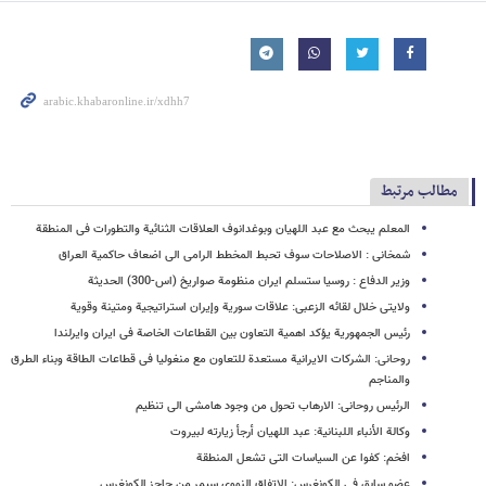
مطالب مرتبط
المعلم یبحث مع عبد اللهیان وبوغدانوف العلاقات الثنائیة والتطورات فی المنطقة
شمخانی : الاصلاحات سوف تحبط المخطط الرامی الی اضعاف حاکمیة العراق
وزیر الدفاع : روسیا ستسلم ایران منظومة صواریخ (اس-300) الحدیثة
ولایتی خلال لقائه الزعبی: علاقات سوریة وإیران استراتیجیة ومتینة وقویة
رئیس الجمهوریة یؤکد اهمیة التعاون بین القطاعات الخاصة فی ایران وایرلندا
روحانی: الشرکات الایرانیة مستعدة للتعاون مع منغولیا فی قطاعات الطاقة وبناء الطرق
والمناجم
الرئیس روحانی: الارهاب تحول من وجود هامشی الی تنظیم
وکالة الأنباء اللبنانیة: عبد اللهیان أرجأ زیارته لبیروت
افخم: کفوا عن السیاسات التی تشعل المنطقة
عضو سابق فی الکونغرس: الاتفاق النووی سیمر من حاجز الکونغرس