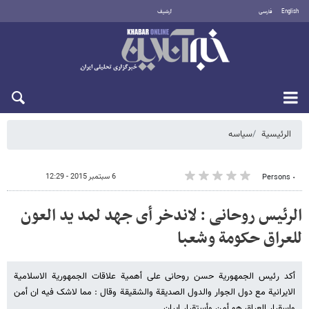
English
فارسی
أرشيف
الجمعة 7 أغسطس 2026
الرئيسية
سیاسه
6 سبتمبر 2015 - 12:29
٠ Persons
الرئیس روحانی : لاندخر أی جهد لمد ید العون
للعراق حکومة وشعبا
أکد رئیس الجمهوریة حسن روحانی علی أهمیة علاقات الجمهوریة الاسلامیة
الایرانیة مع دول الجوار والدول الصدیقة والشقیقة وقال : مما لاشک فیه ان أمن
واسقرار العراق هو أمن وأستقرار ایران .