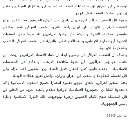
تواجدهم فی العراق لزیارة العتبات المقدسة، کما یحظی به الزوار العراقیین خلال
زیارتهم للعتبات المقدسة فی ایران.
بدوره قال السفیر العراقی لدی طهران راجح صابر عبودی الموسوی بعد تقدیم اوراق
اعتماده للرئیس الایرانی، ان ایران بلدنا الثانی، الشعب العراقی شعر وبشکل
ملموس بمشاعر الاخوة والمودة التی یکنها الایرانیون له سیما خلال السنوات
الاخیرة فی محاربة الارهابیین، لذا اقدم شکری بالنیابة عن الشعب العراقی للشعب
وللحکومة الایرانیة.
واضاف ان الشعب العراقی لن ینسبی ابدا، ان دماء الاشقاء الایرانیین اریقت الی
جانب اخوانهم العراقیین فی جبهة مکافحة الارهاب والدفاع عن المقدسات
الاسلامیة . الاعداء حاولوا کثیرا اشعال فتیل الفتنة بین الشعبین لکننا لازلنا وفی
ظل اهتمام الحکومة والشعب فی العراق وایران، نواصل تعزیزالعلاقات الودیة .
وهنأ السفیر العراقی، الاتفاق النووی معتبره انتصارا لجمیع الشعوب الاسلامیة وأکد
: تحدونا الثقة ان الجمهوریة الاسلامیة الایرانیة تتقدم باتجاه المزید من التطور فی
ظل التمسک بنهج الامام الخمینی (رض) وتوجیهات قائد الثورة الاسلامیة وادارة
رئیس الجمهوریة.
رمز الخبر
188345