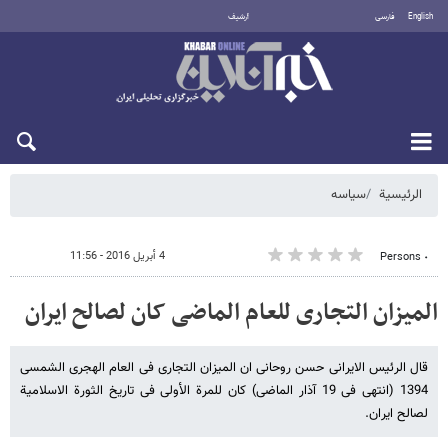
English
فارسی
أرشيف
السبت 8 أغسطس 2026
الرئيسية
سیاسه
4 أبريل 2016 - 11:56
٠ Persons
المیزان التجاری للعام الماضی کان لصالح ایران
قال الرئیس الایرانی حسن روحانی ان المیزان التجاری فی العام الهجری الشمسی
1394 (انتهی فی 19 آذار الماضی) کان للمرة الأولی فی تاریخ الثورة الاسلامیة
لصالح ایران.