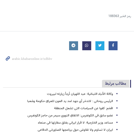
رمز الخبر
188363
مطالب مرتبط
وکالة الأنباء اللبنانیة: عبد اللهیان أرجأ زیارته لبیروت
الرئیس روحانی : لاندخر أی جهد لمد ید العون للعراق حکومة وشعبا
افخم: کفوا عن السیاسات التی تشعل المنطقة
عضو سابق فی الکونغرس: الاتفاق النووی سیمر من حاجز الکونغرس
مساعد وزیر الخارجیة: لا قرار ایرانی بغلق سفارتها فی صنعاء
ایران لا تساوم ولا تفاوض حول برنامجها الصاورخی الدفاعی