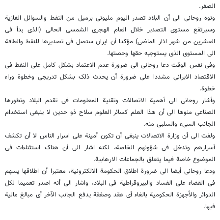
الصفر.
ونوه روحانی الی أن البلاد تصدر الیوم ملیونی برمیل من النفط والسوائل الغازیة
وسیرتفع مستوی التصدیر خلال العام الهجری الشمسی الحالی (الذی بدأ فی
العشرین من شهر اذار الماضی) مؤکدا أن ایران ستصل فی تصدیرها للنفط والطاقة
الی المستوی الذی یستوجبه حقها وحصتها.
وفی نفس الوقت دعا روحانی الی ضرورة عدم الاعتماد بشکل کامل علی النفط فی
الاقتصاد الایرانی مشددا علی ضرورة أن یحدث ذلک بشکل تدریجی وخطوة وراء
خطوة.
وأشار روحانی الی أهمیة الاتصالات وتقنیة المعلومات فی تقدم البلاد وتطورها
الصناعی منوها الی أن هذا العلم کسائر العلوم سلاح ذو حدین لا ینبغی استخدام
الجانب السیء والسلبی منه.
ولفت الی أن وزارة الاتصالات ینبغی أن تکون أمینة علی اسرار الناس لا أن تکشف
أسرارهم وتدخل فی شؤونهم الخاصة، لکنه اشار الی أن هناک استثناءات فی
الموضوع خاصة فیما یتعلق بالجماعات الارهابیة.
ودعا روحانی أیضا الی ضرورة اطلاق الحکومة الالکترونیة، معتبرا أن اطلاقها یسهم
فی القضاء علی الفساد والبیروقراطیة فی البلاد، واشار الی أنه اصدر تعمیما لکل
الدوائر والأجهزة الحکومیة بالغاء أی عقد وصفقة یدفع الجانب الآخر أی مبالغ مالیة
فیها.