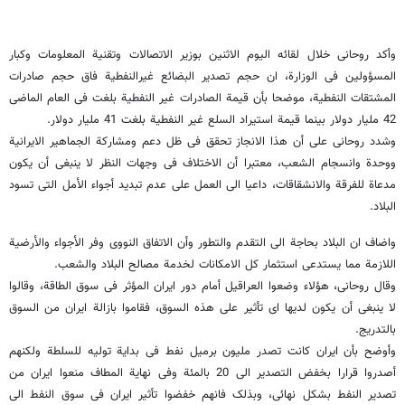
وأکد روحانی خلال لقائه الیوم الاثنین بوزیر الاتصالات وتقنیة المعلومات وکبار
المسؤولین فی الوزارة، ان حجم تصدیر البضائع غیرالنفطیة فاق حجم صادرات
المشتقات النفطیة، موضحا بأن قیمة الصادرات غیر النفطیة بلغت فی العام الماضی
42 ملیار دولار بینما قیمة استیراد السلع غیر النفطیة بلغت 41 ملیار دولار.
وشدد روحانی علی أن هذا الانجاز تحقق فی ظل دعم ومشارکة الجماهیر الایرانیة
ووحدة وانسجام الشعب، معتبرا أن الاختلاف فی وجهات النظر لا ینبغی أن یکون
مدعاة للفرقة والانشقاقات، داعیا الی العمل علی عدم تبدید أجواء الأمل التی تسود
البلاد.
واضاف ان البلاد بحاجة الی التقدم والتطور وأن الاتفاق النووی وفر الأجواء والأرضیة
اللازمة مما یستدعی استثمار کل الامکانات لخدمة مصالح البلاد والشعب.
وقال روحانی، هؤلاء وضعوا العراقیل أمام دور ایران المؤثر فی سوق الطاقة، وقالوا
لا ینبغی أن یکون لدیها ای تأثیر علی هذه السوق، فقاموا بازالة ایران من السوق
بالتدریج.
وأوضح بأن ایران کانت تصدر ملیون برمیل نفط فی بدایة تولیه للسلطة ولکنهم
أصدروا قرارا بخفض التصدیر الی 20 بالمئة وفی نهایة المطاف منعوا ایران من
تصدیر النفط بشکل نهائی، وبذلک فانهم خفضوا تأثیر ایران فی سوق النفط الی