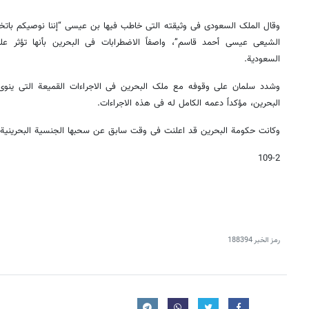
وقال الملک السعودی فی وثیقته التی خاطب فیها بن عیسى “إننا نوصیکم باتخا
الشیعی عیسى أحمد قاسم”، واصفاً الاضطرابات فی البحرین بأنها تؤثر ع
السعودیة.
وشدد سلمان على وقوفه مع ملک البحرین فی الاجراءات القمیعة التی ینوی
البحرین، مؤکداً دعمه الکامل له فی هذه الاجراءات.
وکانت حکومة البحرین قد اعلنت فی وقت سابق عن سحبها الجنسیة البحرینی
109-2
رمز الخبر
188394