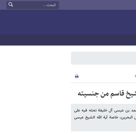
شیخ قاسم من جنسیته
مد بن عیسى آل خلیفة تحثه فیه على
فی البحرین، خاصة آیة الله الشیخ عیسى