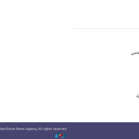
امنی
ة
arOnline News Agancy, All rights reserved.