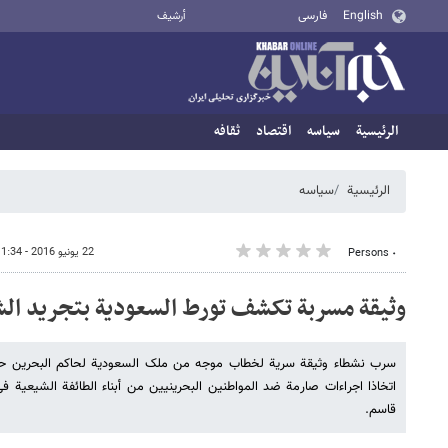
English
فارسی
أرشيف
الرئيسية
سیاسه
اقتصاد
ثقافه
الرئيسية
سیاسه
22 يونيو 2016 - 11:34
٠ Persons
وثیقة مسربة تکشف تورط السعودیة بتجرید ال
سرب نشطاء وثیقة سریة لخطاب موجه من ملک السعودیة لحاکم البحرین ح
اتخاذا اجراءات صارمة ضد المواطنین البحرینیین من أبناء الطائفة الشیعیة 
قاسم.