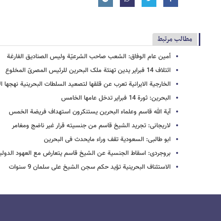
مطالب مرتبط
أمین عام الوفاق: الشعب صاحب الشرعیّة ولیس الصنادیق الفارغة
ائتلاف 14 فبرایر یدین تهنئة ملک البحرین للرئیس المصریّ المخلوع
الخارجیة الایرانیة تعرب عن قلقها لتصعید السلطات البحرینیة نهجها ال
البحرین: ثورة 14 فبرایر تدخل عامها الخامس
آیة الله قاسم وعلماء البحرین یستنکرون استهداف فریضة الخمس
لاریجانی: تجرید الشیخ قاسم من جنسیته قرار غیر ناضج ومغامر
ابو طالبی: السعودیة تقف وراء مایحدث فی البحرین
بروجردی: اسقاط الجنسیة عن الشیخ قاسم یتعارض مع العهود الدولی
الاستئناف البحرینیة تؤید حکم سجن الشیخ علی سلمان 9 سنوات