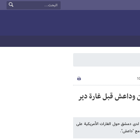
 وداعش قبل غارة دیر
 دمشق حول الغارات الأمریکیة على
 مع "داعش".