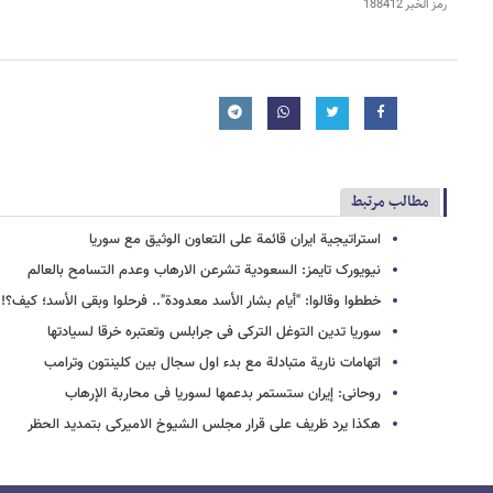
رمز الخبر
188412
مطالب مرتبط
استراتیجیة ایران قائمة على التعاون الوثیق مع سوریا
نیویورک تایمز: السعودیة تشرعن الارهاب وعدم التسامح بالعالم
خططوا وقالوا: "أیام بشار الأسد معدودة".. فرحلوا وبقی الأسد؛ کیف؟!
سوریا تدین التوغل الترکی فی جرابلس وتعتبره خرقا لسیادتها
اتهامات ناریة متبادلة مع بدء اول سجال بین کلینتون وترامب
روحانی: إیران ستستمر بدعمها لسوریا فی محاربة الإرهاب
هکذا یرد ظریف على قرار مجلس الشیوخ الامیرکی بتمدید الحظر