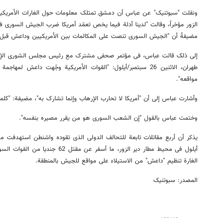
ونقلت "سبوتنیک" عن عباس أن دمشق تمتلک معلومات حول الغارات الأمریکی
الزور مؤخراً، وقالت "لدینا أدلة فیما یخص تعمّد أمریکا ضرب الجیش السوری فی
مضیفةً أن "الجیش السوری تنصت على المکالمات بین الأمریکیین وداعش قبل غ
إلى ذلک قالت عباس، فی مؤتمر صحفی مشترک مع رئیس مجلس الشورى الإیران
طهران، الاثنین 26 سبتمبر/أیلول: "القوات الأمریکیة وجّهت داعش 
مواقعه".
وأشارت عباس إلى أن "أمریکا لا تحارب الإرهاب وإنما تشارک به"، مضیفة: "کلما ح
وختمت عباس بالقول "إن الشعب السوری هو من یقرر مصیره بنفسه".
الغارة تنظیم "داعش" من الاستیلاء على مواقع للجیش بالمنطقة.
المصدر: سبوتنیک