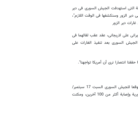
ة التی استهدفت الجیش السوری فی دیر
 دیر الزور وسنکشفها فی الوقت اللازم"،
ارات دیر الزور
ی علی لاریجانی، عقد عقب لقائهما فی
لمهاجمة الجیش السوری بعد تنفیذ الغارات على
ققنا انتصارا نرى أن أمریکا تواجهنا".
یذکر أن أربع مقاتلات تابعة للتحالف الدولی الذی تقوده واشنطن استهدفت موقعا للجیش السوری السبت 17 سبتمبر/
أیلول فی محیط مطار دیر الزور، ما أسفر عن مقتل 62 جندیا من القوات السوریة وإصابة أکثر من 100 آخرین، ومکنت