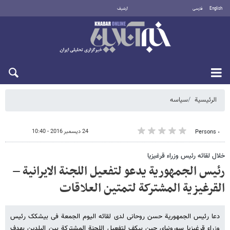
English
فارسی
أرشيف
السبت 8 أغسطس 2026
الرئيسية
سیاسه
24 ديسمبر 2016 - 10:40
٠ Persons
خلال لقائه رئیس وزراء قرغیزیا
رئیس الجمهوریة یدعو لتفعیل اللجنة الایرانیة –
القرغیزیة المشترکة لتمتین العلاقات
دعا رئیس الجمهوریة حسن روحانی لدی لقائه الیوم الجمعة فی بیشکک رئیس
وزراء قرغیزیا سورونبای جین بیکف لتفعیل اللجنة المشترکة بین البلدین بهدف