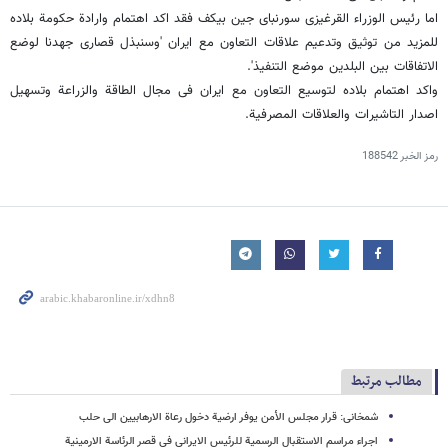
اما رئیس الوزراء القرغیزی سورنبای جین بیکف فقد اکد اهتمام وارادة حکومة بلاده
للمزید من توثیق وتدعیم علاقات التعاون مع ایران 'وسنبذل قصاری جهدنا لوضع
الاتفاقات بین البلدین موضع التنفیذ'.
واکد اهتمام بلاده لتوسیع التعاون مع ایران فی مجال الطاقة والزراعة وتسهیل
اصدار التاشیرات والعلاقات المصرفیة.
رمز الخبر
188542
مطالب مرتبط
شمخانی: قرار مجلس الأمن یوفر ارضیة دخول رعاة الارهابیین الی حلب
اجراء مراسم الاستقبال الرسمیة للرئیس الایرانی فی قصر الرئاسة الارمینیة