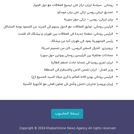
روحانی : سیاسة ایران ترکز علی ترسیخ العلاقات مع دول الجوار
تصدیق ایرانی روسی ترکی علی بیان موسکو
بیان ایرانی- روسی – ترکی حول سوریة
الرئیس روحانی: توثیق العلاقات مع الدول یسهم فی المزید من الصمود بوجه المشاکل
الرئیس روحانی: صفحة جدیدة فی العلاقات بین طهران و بیشکک قد فتحت
رئیس الجمهوریة یعود الی طهران آتیا من بیشکک
بروجردی: اغتیال السفیر الروسی، کان من تصمیم امریکا
محادثات هاتفیة بین الرئیسین روحانی وبوتین حول سوریا
ایران تعزی روسیا فی ضحایا حادث تحطم الطائرة
وزیر العدل : ایران تضمن الامن والاستقرار فی المنطقة
الرئیس روحانی یهنئ قادة العالم بذکری میلاد السید المسیح (ع)
إیران وروسیا تحاربان داعش ونأمل فی تعاون فعلی مع الأجهزة الأمنیة
نسخة الحاسوب
Copyright © 2024 KhabarOnline News Agancy, All rights reserved.