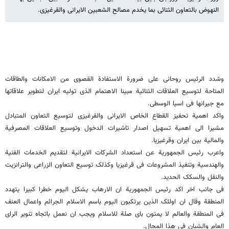
النهوض بالتعاون الثنائی بما یخدم مصالح الشعبین الایرانی والقرغیزی.
وشدد الرئیس روحانی علی ضرورة الاستفادة القصوی من الامکانات والطاقات
المتاحة لتوسیع العلاقات الثنائیة مبینا الاهتمام الذی تولیه ایران لتطویر علاقاتها
مع جیرانها فی اسیا الوسطی.
واکد اهمیة تحفیز القطاع الخاص الایرانی والقرغیزی لتوسیع التعاون المتبادل
مشیرا الی اهمیة تسهیل اصدار تاشیرات الدخول وتوسیع العلاقات المصرفیة
والمالیة بین ایران وقرغیزیا.
واعرب رئیس الجمهوریة عن استعداد الشرکات الایرانیة لتقدیم الخدمات الفنیة
والهندسیة وتنفیذ المشروعات فی قرغیزیا وکذلک توسیع التعاون الزراعی والترانزیت
والنقل والسکک الحدید.
فی جانب اخر اکد رئیس الجمهوریة ان الارهاب یشکل الیوم خطرا کبیرا یتهدد
المنطقة وقال ان اولئک الذین یرتکبون الیوم باسم الاسلام الجرائم واعمال العنف
فی المنطقة والعالم لا یمتون بای صلة للاسلام ویجب ان نعمل باتجاه تنویر الرای
العام والشبان فی هذا المجال.