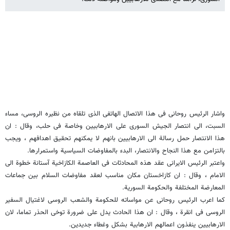
واشار الرئیس روحانی فی هذا الاتصال الهاتفی الذی تلقاه من نظیره الروسی، مساء
السبت، الی انتصار الجیش السوری علی الارهابیین وخاصة فی حلب، وقال : ان
هذا الانتصار حمل رسالة الی الارهابیین بانهم لا یمکنهم تحقیق اهدافهم ، ویجب
بالتزامن مع هذا النجاح والانتصار، البدء بالمفاوضات السیاسیة واستمرارها.
واعتبر الرئیس الایرانی عقد هذه المحادثات فی العاصمة الکازاخیة آستانة خطوة الی
الامام ، وقال : ان کازاخستان مکان مناسب لعقد مفاوضات السلام بین جماعات
المعارضة المختلفة والحکومة السوریة.
کما اعرب الرئیس روحانی عن مواساته للحکومة والشعب الروسی لاغتیال السفیر
الروسی فی انقرة ، وقال : ان هذا الحادث یدل علی ضرورة توخی الحذر تماما، لان
الارهابیین ینفذون اعمالهم الارهابیة بشکل وغطاء جدیدین.