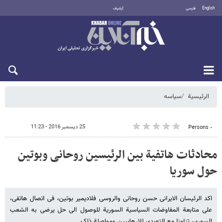
English
فارسی
أرشيف
الأحد 9 أغسطس 2026
الرئيسية
سیاسه
25 ديسمبر 2016 - 11:23
٠ Persons
محادثات هاتفیة بین الرئیسین روحانی وبوتین
حول سوریا
اکد الرئیسان الایرانی حسن روحانی والروسی فلادیمیر بوتین، فی اتصال هاتفی،
علی متابعة المفاوضات السیاسیة السوریة للوصول الی حل یرضی به الشعب
السوری، تزامنا مع التصدی للارهابیین ومواصلة ذلک.