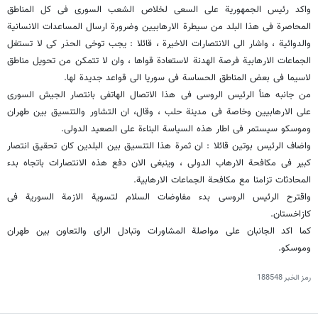
واکد رئیس الجمهوریة علی السعی لخلاص الشعب السوری فی کل المناطق
المحاصرة فی هذا البلد من سیطرة الارهابیین وضرورة ارسال المساعدات الانسانیة
والدوائیة ، واشار الی الانتصارات الاخیرة ، قائلا : یجب توخی الحذر کی لا تستغل
الجماعات الارهابیة فرصة الهدنة لاستعادة قواها ، وان لا تتمکن من تحویل مناطق
لاسیما فی بعض المناطق الحساسة فی سوریا الی قواعد جدیدة لها.
من جانبه هنأ الرئیس الروسی فی هذا الاتصال الهاتفی بانتصار الجیش السوری
علی الارهابیین وخاصة فی مدینة حلب ، وقال، ان التشاور والتنسیق بین طهران
وموسکو سیستمر فی اطار هذه السیاسة البناءة علی الصعید الدولی.
واضاف الرئیس بوتین قائلا : ان ثمرة هذا التنسیق بین البلدین کان تحقیق انتصار
کبیر فی مکافحة الارهاب الدولی ، وینبغی الان دفع هذه الانتصارات باتجاه بدء
المحادثات تزامنا مع مکافحة الجماعات الارهابیة.
واقترح الرئیس الروسی بدء مفاوضات السلام لتسویة الازمة السوریة فی
کازاخستان.
کما اکد الجانبان علی مواصلة المشاورات وتبادل الرای والتعاون بین طهران
وموسکو.
رمز الخبر
188548