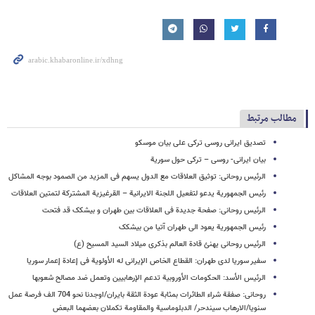
مطالب مرتبط
تصدیق ایرانی روسی ترکی علی بیان موسکو
بیان ایرانی- روسی – ترکی حول سوریة
الرئیس روحانی: توثیق العلاقات مع الدول یسهم فی المزید من الصمود بوجه المشاکل
رئیس الجمهوریة یدعو لتفعیل اللجنة الایرانیة – القرغیزیة المشترکة لتمتین العلاقات
الرئیس روحانی: صفحة جدیدة فی العلاقات بین طهران و بیشکک قد فتحت
رئیس الجمهوریة یعود الی طهران آتیا من بیشکک
الرئیس روحانی یهنئ قادة العالم بذکری میلاد السید المسیح (ع)
سفیر سوریا لدی طهران: القطاع الخاص الإیرانی له الأولویة فی إعادة إعمار سوریا
الرئیس الأسد: الحکومات الأوروبیة تدعم الإرهابیین وتعمل ضد مصالح شعوبها
روحانی: صفقة شراء الطائرات بمثابة عودة الثقة بایران/اوجدنا نحو 704 الف فرصة عمل
سنویا/الارهاب سیندحر/ الدبلوماسیة والمقاومة تکملان بعضهما البعض