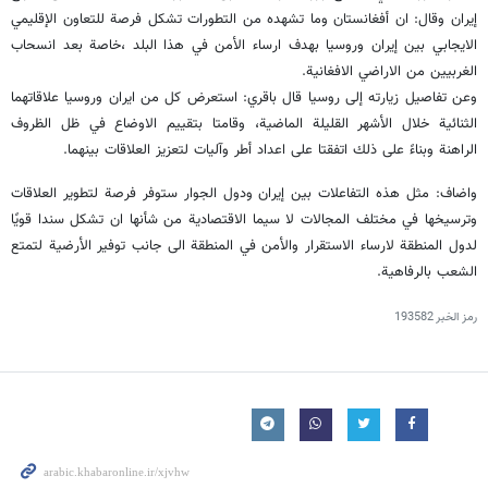
إيران وقال: ان أفغانستان وما تشهده من التطورات تشكل فرصة للتعاون الإقليمي
الايجابي بين إيران وروسيا بهدف ارساء الأمن في هذا البلد ،خاصة بعد انسحاب
الغربيین من الاراضي الافغانية.
وعن تفاصيل زيارته إلى روسيا قال باقري: استعرض كل من ايران وروسيا علاقاتهما
الثنائية خلال الأشهر القليلة الماضية، وقامتا بتقييم الاوضاع في ظل الظروف
الراهنة وبناءً على ذلك اتفقتا على اعداد أطر وآليات لتعزيز العلاقات بينهما.
واضاف: مثل هذه التفاعلات بين إيران ودول الجوار ستوفر فرصة لتطوير العلاقات
وترسيخها في مختلف المجالات لا سيما الاقتصادية من شأنها ان تشكل سندا قويًا
لدول المنطقة لارساء الاستقرار والأمن في المنطقة الى جانب توفير الأرضية لتمتع
الشعب بالرفاهية.
رمز الخبر
193582