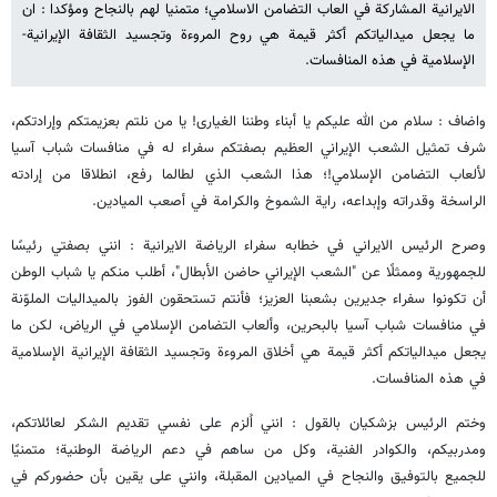
الايرانية المشاركة في العاب التضامن الاسلامي؛ متمنيا لهم بالنجاح ومؤكدا : ان
ما يجعل ميدالياتكم أكثر قيمة هي روح المروءة وتجسيد الثقافة الإيرانية-
الإسلامية في هذه المنافسات.
واضاف : سلام من الله عليكم يا أبناء وطننا الغيارى! يا من نلتم بعزيمتكم وإرادتكم،
شرف تمثيل الشعب الإيراني العظيم بصفتكم سفراء له في منافسات شباب آسيا
لألعاب التضامن الإسلامي!؛ هذا الشعب الذي لطالما رفع، انطلاقا من إرادته
الراسخة وقدراته وإبداعه، راية الشموخ والكرامة في أصعب الميادين.
وصرح الرئيس الايراني في خطابه سفراء الرياضة الايرانية : انني بصفتي رئيسًا
للجمهورية وممثلًا عن "الشعب الإيراني حاضن الأبطال"، أطلب منكم يا شباب الوطن
أن تكونوا سفراء جديرين بشعبنا العزيز؛ فأنتم تستحقون الفوز بالميداليات الملوّنة
في منافسات شباب آسيا بالبحرين، وألعاب التضامن الإسلامي في الرياض، لكن ما
يجعل ميدالياتكم أكثر قيمة هي أخلاق المروءة وتجسيد الثقافة الإيرانية الإسلامية
في هذه المنافسات.
وختم الرئيس بزشكيان بالقول : انني اُلزم على نفسي تقديم الشكر لعائلاتكم،
ومدربيكم، والكوادر الفنية، وكل من ساهم في دعم الرياضة الوطنية؛ متمنيًا
للجميع بالتوفيق والنجاح في الميادين المقبلة، وانني على يقين بأن حضوركم في