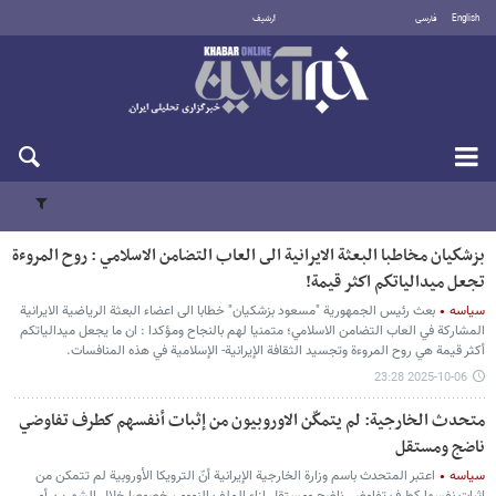
English
فارسی
أرشيف
السبت 8 أغسطس 2026
بزشكيان مخاطبا البعثة الايرانية الى العاب التضامن الاسلامي : روح المروءة
تجعل ميدالياتكم اكثر قيمة!
سیاسه
بعث رئيس الجمهورية "مسعود بزشكيان" خطابا الى اعضاء البعثة الرياضية الايرانية
المشاركة في العاب التضامن الاسلامي؛ متمنيا لهم بالنجاح ومؤكدا : ان ما يجعل ميدالياتكم
أكثر قيمة هي روح المروءة وتجسيد الثقافة الإيرانية- الإسلامية في هذه المنافسات.
2025-10-06 23:28
متحدث الخارجية: لم يتمكّن الاوروبيون من إثبات أنفسهم كطرف تفاوضي
ناضج ومستقل
سیاسه
اعتبر المتحدث باسم وزارة الخارجية الإيرانية أنّ الترويكا الأوروبية لم تتمكن من