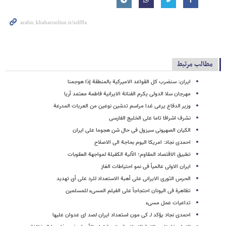
مطالب مرتبط
ایران: سنضرب کل القواعد الامیرکیة بالمنطقة إذا هوجمنا
مهرجان سلا الدولی یکرم الفنانة الایرانیة فاطمة معتمد آریا
وزیر الدفاع یرعی غدا مراسم تدشین نوعین من العربات المدرعة
نشرف اشرافا تاما علی الخلیج الفارسی
الکیان الصهیونی سیزول فی حال شن هجوما علی ایران
احمدی نجاد: امریکا الیوم بحاجة الى الاصلاح
تطبیق الاقتصاد المقاوم؛ الآلیة الکفیلة لمواجهة العقوبات
ایران الاولى عالمیاً فی نمو احتیاطات الغاز
الحرس الثوری الایرانی على أهبة الاستعداد للرد على أی تهدید
تظاهرة فی الیونان احتجاجاً على الفیلم المسیء للمسلمین
تداعیات عمل مسیء
احمدی نجاد یؤکد لـ کی مون استعداد ایران لصد ای عدوان علیها