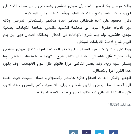
وافاد مراسل وکالة مهر للانباء بأن مهدی هاشمی رفسنجانی وصل مساء الاحد الى
ایران، حیث سلمه مندوب الادعاء العام، ورقة الاستدعاء الى المحکمة.
وقال محمود علی زادة طباطبائی محامی اسرة هاشمی رفسنجانی، لمراسل وکالة
مهر للانباء: حضرنا الیوم الى محکمة الشهید مقدس لمتابعة الاتهامات بصحبة
مهدی هاشمی. ولم یتم شرح الاتهامات فی المطار، وهنالک احتمال قوی بأن یتم
الیوم شرح لائحة الاتهامات لموکلی.
وردا على سؤال: هل من المحتمل ان تصدر المحکمة امرا باعتقال مهدی هاشمی
رفسنجانی؟ قال طباطبائی: علینا ان ننتظر شرح الاتهامات، وتحقیقات القاضی وما
یستقر علیه رأیه. وقد یصدر القاضی قرارا قانونیا نظرا لنوع الاتهامات، وقد یکون
هذا القرار امرا بالاعتقال.
الجدیر بالذکر، انه تم اعتقال فائزة هاشمی رفسنجانی، مساء السبت، حیث نقلت
الى قسم النساء بسجن ایفین شمال طهران، لتمضیة حکم بالسجن ستة اشهر،
بتهمة النشاط الدعائی ضد نظام الجمهوریة الاسلامیة الایرانیة.
رمز الخبر
183220