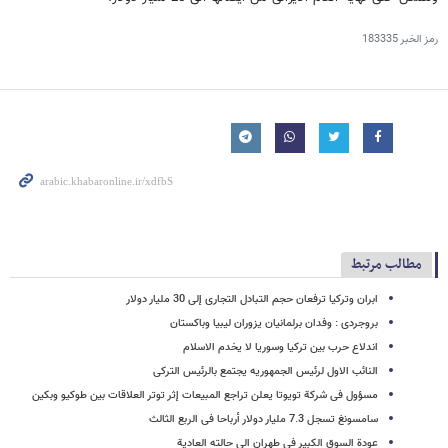
رمز الخبر
183335
مطالب مرتبط
ابران وترکیا ترفعان حجم التبادل التجارى إلى 30 ملیار دولار
بروجردی : وفدان برلمانیان یزوران لیبیا وباکستان
اندلاع حرب بین ترکیا وسوریا لا یخدم الاسلام
النائب الاول لرئیس الجمهوریه یجتمع بالرئیس الترکی
مسؤول فی شرکة تویوتا یعلن تراجع المبیعات إثر توتر العلاقات بین طوکیو وبکین
سامسونغ تسجل 7.3 ملیار دولار أرباحا فی الربع الثالث
عودة السوق الکبیر فی طهران الى حالته العادیة