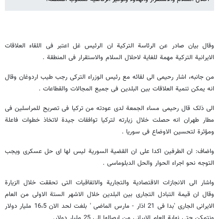
وقال بیان صادر عن الرئاسة الترکیة ان الرئیس غل اعتبر فی اللقاء العلاقات
الایرانیة الترکیة مهمة للغایة لاحلال السلام والاستقرار فی المنطقة .
من جانبه، اشار رحیمی الى لقائه مع رئیس الوزراء الترکی رجب طیب اردوغان وقال
انه یمکن تنمیة العلاقات بین البلدین فی جمیع المجالات والقطاعات .
الى ذلک قال رحیمی مساء الجمعة لدى عودته من ترکیا فی تصریح للمراسلین فی
مطار طهران انه حصلت خلال زیارته لترکیا توافقات جیدة لاتخاذ خطوات فاعلة
ومؤثرة لتحسین الاوضاع فی سوریا .
واضاف: ان الطرفین اکدا على ان القضیة السوریة لیس لها ای حل عسکری ویجب
التوجه نحو اجراء الحوار والحل الدبلوماسی .
واشار الى الانجازات الاقتصادیة والتجاریة والاتفاقیات التی تحققت خلال الزیارة
وقال ان قیمة التبادل التجاری بین البلدین خلال الاشهر الستة الاولى من العام
الایرانی الجاری 'بدا فی 21 اذار - مارس الماضی ' بلغت لحد الان 16،5 ملیار دولار
ونتمکن حتى نهایة العام الایرانی من ایصالها الى 25 ملیار دولار.