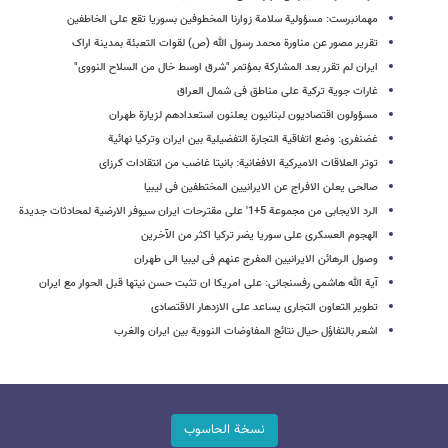
مهمانبرست: مسؤولیة سلامة زوارنا المخطوفین بسوریا تقع على الخاطفین
تقریر مصور عن مناورة محمد رسول الله (ص) لقوات التعبئة بمدینة اراک
ایران لم تقرر بعد المشارکة بمؤتمر "شرق اوسط خال من السلاح النووی"
غارات جویة ترکیة على مناطق فی شمال العراق
مسؤولون اقتصادیون لبنانیون یعلنون استعدادهم لزیارة طهران
غضنفری: وضع اتفاقیة التجارة التفضیلیة بین ایران وترکیا نهائیة
توتر العلاقات الامیرکیة الافغانیة: بانیتا غاضب من انتقادات کرزای
صالحی یعلن الافراج عن الایرانیین المختطفین فی لیبیا
الرد الایجابی من مجموعة 5+1' علی مقترحات ایران سیوفر الارضیة لمحادثات جدیدة
الهجوم العسکری على سوریا یضر ترکیا اکثر من الآخرین
وصول الرهائن الایرانیین المفرج عنهم فی لیبیا الى طهران
آیة الله هاشمی رفسنجانی: على امریکا ان تثبت حسن نیتها قبل الحوار مع ایران
تطویر التعاون التجاری یساعد علی الازدهار الاقتصادی
اشعر بالتفاؤل حیال نتائج المفاوضات النوویة بین ایران والغرب
نسخة الحاسوب