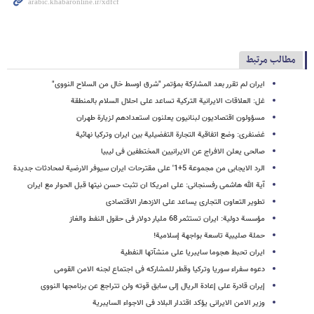
مطالب مرتبط
ایران لم تقرر بعد المشارکة بمؤتمر "شرق اوسط خال من السلاح النووی"
غل: العلاقات الایرانیة الترکیة تساعد على احلال السلام بالمنطقة
مسؤولون اقتصادیون لبنانیون یعلنون استعدادهم لزیارة طهران
غضنفری: وضع اتفاقیة التجارة التفضیلیة بین ایران وترکیا نهائیة
صالحی یعلن الافراج عن الایرانیین المختطفین فی لیبیا
الرد الایجابی من مجموعة 5+1' علی مقترحات ایران سیوفر الارضیة لمحادثات جدیدة
آیة الله هاشمی رفسنجانی: على امریکا ان تثبت حسن نیتها قبل الحوار مع ایران
تطویر التعاون التجاری یساعد علی الازدهار الاقتصادی
مؤسسة دولیة: ایران تستثمر 68 ملیار دولار فی حقول النفط والغاز
حملة صلیبیة تاسعة بواجهة إسلامیة!
ایران تحبط هجوما سایبریا على منشآتها النفطیة
دعوه سفراء سوریا وترکیا وقطر للمشارکه فی اجتماع لجنه الامن القومی
إیران قادرة علی إعادة الریال إلی سابق قوته ولن تتراجع عن برنامجها النووی
وزیر الامن الایرانی یؤکد اقتدار البلاد فی الاجواء السایبریة