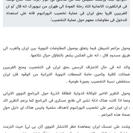
فی فرانکفورت الالمانیة اثناء رحلة العودة الی طهران من نیویورک انه قال 'لو ان
الغربیین اقروا بحق ایران فی عملیة تخصیب الیورانیوم فانه علی استعداد
للدخول فی مفاوضات معهم حول عملیة التخصیب'.
وحول مزاعم اشبیغل فیما یتعلق بوصول المفاوضات النوویة بین ایران والغرب الی
طریق مسدود قال ، انه علی العکس یشعر بالتفاؤل حیال نتائجها.
واکد انه فی حال الاعتراف الرسمی بحق ایران فی التخصیب ومنح الغربیین
ضمانات کافیة وتامین حاجة المحطات النوویة الایرانیة من الوقود فان ایران
ستخفض نسبة التخصیب بصورة طوعیة .
وحول التقریر الاخیر للوکالة الدولیة للطاقة الذریة حول البرنامج النووی الایرانی
وعما اذا کانت هناک ادلة تشیر الی طابع عسکری فی البرنامج کما یزعم التقریر اکد
، ان ایران تصر علی تخصیب الیورانیوم لاهداف سلمیة ولیس هناک ای دلیل حول
صحة هذه المزاعم .
وشدد علی تمسک ایران بمعاهدة حظر الانتشار النووی (ان بی تی) حیث التزمت