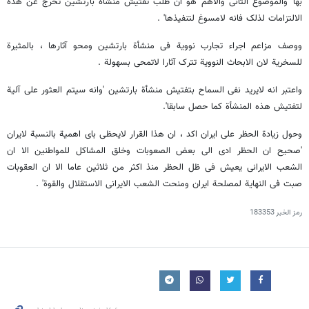
بها 'والموضوع الثانی والاهم هو ان طلب تفتیش منشأة بارتشین تخرج عن هذه
الالتزامات لذلک فانه لامسوغ لتنفیذها' .
ووصف مزاعم اجراء تجارب نوویة فی منشأة بارتشین ومحو آثارها ، بالمثیرة
للسخریة لان الابحاث النوویة تترک آثارا لاتمحی بسهولة .
واعتبر انه لایرید نفی السماح بتفتیش منشأة بارتشین 'وانه سیتم العثور علی آلیة
لتفتیش هذه المنشأة کما حصل سابقا'.
وحول زیادة الحظر علی ایران اکد ، ان هذا القرار لایحظی بای اهمیة بالنسبة لایران
'صحیح ان الحظر ادی الی بعض الصعوبات وخلق المشاکل للمواطنین الا ان
الشعب الایرانی یعیش فی ظل الحظر منذ اکثر من ثلاثین عاما الا ان العقوبات
صبت فی النهایة لمصلحة ایران ومنحت الشعب الایرانی الاستقلال والقوة' .
رمز الخبر
183353