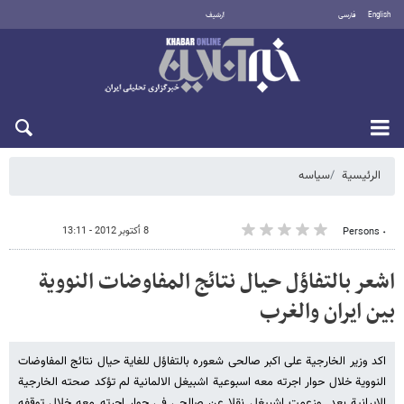
English
فارسی
أرشيف
الجمعة 7 أغسطس 2026
الرئيسية
سیاسه
8 أكتوبر 2012 - 13:11
٠ Persons
اشعر بالتفاؤل حیال نتائج المفاوضات النوویة
بین ایران والغرب
اکد وزیر الخارجیة علی اکبر صالحی شعوره بالتفاؤل للغایة حیال نتائج المفاوضات
النوویة خلال حوار اجرته معه اسبوعیة اشبیغل الالمانیة لم تؤکد صحته الخارجیة
الایرانیة بعد. وزعمت اشبیغل نقلا عن صالحی فی حوار اجرته معه خلال توقفه