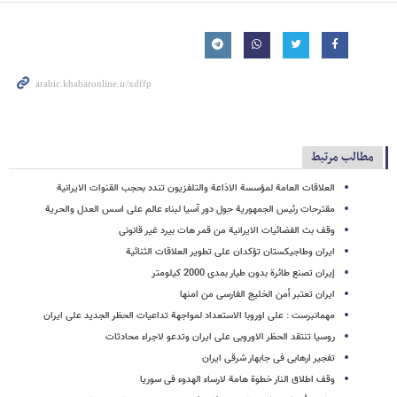
مطالب مرتبط
العلاقات العامة لمؤسسة الاذاعة والتلفزیون تندد بحجب القنوات الایرانیة
مقترحات رئیس الجمهوریة حول دور آسیا لبناء عالم علی اسس العدل والحریة
وقف بث الفضائیات الایرانیة من قمر هات بیرد غیر قانونی
ایران وطاجیکستان تؤکدان على تطویر العلاقات الثنائیة
إیران تصنع طائرة بدون طیار بمدى 2000 کیلومتر
ایران تعتبر أمن الخلیج الفارسی من امنها
مهمانبرست : على اوروبا الاستعداد لمواجهة تداعیات الحظر الجدید على ایران
روسیا تنتقد الحظر الاوروبی على ایران وتدعو لاجراء محادثات
تفجیر ارهابی فی جابهار شرقی ایران
وقف اطلاق النار خطوة هامة لارساء الهدوء فی سوریا