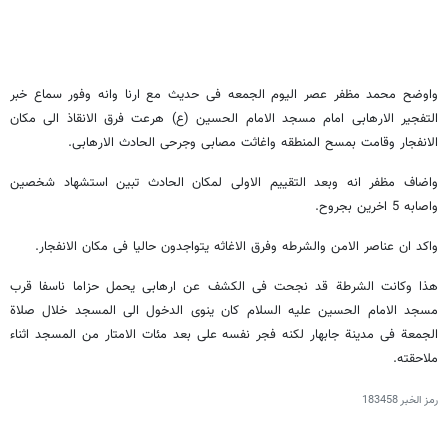
واوضح محمد مظفر عصر الیوم الجمعه فی حدیث مع ارنا وانه وفور سماع خبر
التفجیر الارهابی امام مسجد الامام الحسین (ع) هرعت فرق الانقاذ الی مکان
الانفجار وقامت بمسح المنطقه واغاثت مصابی وجرحی الحادث الارهابی.
واضاف مظفر انه وبعد التقییم الاولی لمکان الحادث تبین استشهاد شخصین
واصابه 5 اخرین بجروح.
واکد ان عناصر الامن والشرطه وفرق الاغاثه یتواجدون حالیا فی مکان الانفجار.
هذا وکانت الشرطة قد نجحت فی الکشف عن ارهابی یحمل حزاما ناسفا قرب
مسجد الامام الحسین علیه السلام کان ینوی الدخول الی المسجد خلال صلاة
الجمعة فی مدینة جابهار لکنه فجر نفسه علی بعد مئات الامتار من المسجد اثناء
ملاحقته.
رمز الخبر
183458