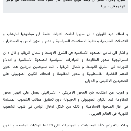
الهدوء فی سوریا .
و اضاف عبد اللهیان : ان سوریا قطعت اشواطا هامة فی مواجهتها للارهاب و
التدخلات الخارجیة و تنفیذ الاصلاحات السیاسیة و دعم و تعزیز الامن و الاستقرار .
و اشار الی تنامی الصحوه الاسلامیه فی الشرق الاوسط و شمال افریقیا و قال : ان
استراتیجیة محور المقاومة و المبادرات السیاسیة للصحوة الاسلامیة و اندلاع
الثورات فی الشرق الاوسط و شمال افریقیا ، اتت بنتیجتین بارزتین هما تعزیز
الدعم للقضیة الفلسطینیة و محور المقاومة و اضعاف الکیان الصهیونی علی
الصعیدین الاقلیمی و الدولی .
و اعرب عن اعتقاده بان المحور الامریکی - الاسرائیلی یعمل علی انهیار محور
المقاومة ضد الکیان الصهیونی و الحیلولة دون تحقیق مطالب الشعوب المسلمة
فی اطار الصحوة الاسلامیة و ذلک من خلال ادخال الیاس فی قلوب الشعوب
الثوریة فی العالم العربی .
و اکد بانه رغم کافة المحاولات و الموامرات التی تنفذها الولایات المتحده و الدول