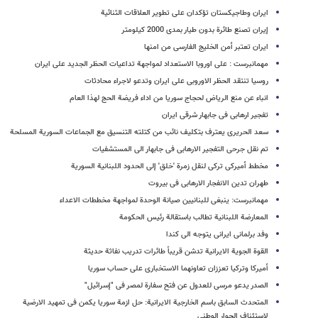
ایران وطاجیکستان تؤکدان على تطویر العلاقات الثنائیة
إیران تصنع طائرة بدون طیار بمدى 2000 کیلومتر
ایران تعتبر أمن الخلیج الفارسی من امنها
مهمانبرست : على اوروبا الاستعداد لمواجهة تداعیات الحظر الجدید على ایران
روسیا تنتقد الحظر الاوروبی على ایران وتدعو لاجراء محادثات
انباء عن منع الریاض لحجاج سوریا من اداء فریضة الحج لهذا العام
تفجیر ارهابی فی جابهار شرقی ایران
سعد الحریری یعترف بتکلیف نائب من کتلته التنسیق مع الجماعات السوریة المسلحة
تم نقل جرحی التفجیر الارهابی فی جابهار الی المستشفیات
مخطط أمیرکی ترکی لنقل زمرة 'خلق' إلی الحدود اللبنانیة السوریة
طهران تدین الانفجار الارهابی فی بیروت
مهمانبرست: ینبغی للبنانیین صیانة الوحدة لمواجهة مخططات الاعداء
المعارضة اللبنانیة تطالب باستقالة رئیس الحکومة
وفد برلمانی ایرانی یتوجه الی کندا
القوة الجویة الایرانیة تدشن قریباً طائرات تدریب نفاثة حدیثة
أمیرکا وترکیا تعززان تعاونهما الاستخباری على حساب سوریا
الصدر یدعو مرسی للعدول عن فتح سفارة لمصر فی "إسرائیل"
المتحدث السابق باسم الخارجیة الایرانیة: حل ازمة سوریا یکمن فی تمهید الارضیة
لاستئناف الحوار الوطنی