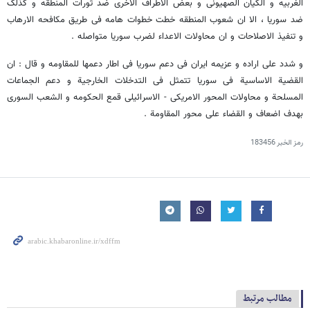
الغربیه و الکیان الصهیونی و بعض الاطراف الاخری ضد ثورات المنطقه و کذلک
ضد سوریا ، الا ان شعوب المنطقه خطت خطوات هامه فی طریق مکافحه الارهاب
و تنفیذ الاصلاحات و ان محاولات الاعداء لضرب سوریا متواصله .
و شدد علی اراده و عزیمه ایران فی دعم سوریا فی اطار دعمها للمقاومه و قال : ان
القضیة الاساسیة فی سوریا تتمثل فی التدخلات الخارجیة و دعم الجماعات
المسلحة و محاولات المحور الامریکی - الاسرائیلی قمع الحکومه و الشعب السوری
بهدف اضعاف و القضاء علی محور المقاومة .
رمز الخبر
183456
مطالب مرتبط