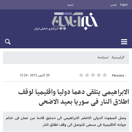
English
فارسی
أرشيف
الاثنين 10 أغسطس 2026
الرئيسية
سیاسه
20 أكتوبر 2012 - 12:24
٠ Persons
الابراهیمی یتلقى دعما دولیا واقلیمیا لوقف
اطلاق النار فی سوریا بعید الاضحى
وصل المبعوث الدولی الاخضر الابراهیمی الى دمشق قادما من عمان فی ختام
جولته الاقلیمیة فی مسعى للتوصل الى وقف اطلاق النار.