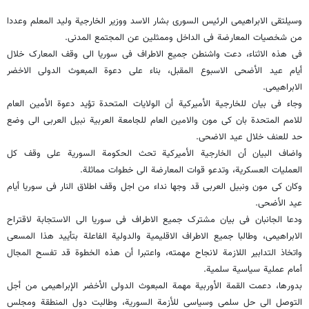
وسیلتقی الابراهیمی الرئیس السوری بشار الاسد ووزیر الخارجیة ولید المعلم وعددا
من شخصیات المعارضة فی الداخل وممثلین عن المجتمع المدنی.
فی هذه الاثناء، دعت واشنطن جمیع الاطراف فی سوریا الى وقف المعارک خلال
أیام عید الأضحى الاسبوع المقبل، بناء على دعوة المبعوث الدولی الاخضر
الابراهیمی.
وجاء فی بیان للخارجیة الأمیرکیة أن الولایات المتحدة تؤید دعوة الأمین العام
للامم المتحدة بان کی مون والامین العام للجامعة العربیة نبیل العربی الى وضع
حد للعنف خلال عید الاضحى.
واضاف البیان أن الخارجیة الأمیرکیة تحث الحکومة السوریة على وقف کل
العملیات العسکریة، وتدعو قوات المعارضة الى خطوات مماثلة.
وکان کی مون ونبیل العربی قد وجها نداء من اجل وقف اطلاق النار فی سوریا أیام
عید الأضحى.
ودعا الجانبان فی بیان مشترک جمیع الاطراف فی سوریا الى الاستجابة لاقتراح
الابراهیمی، وطالبا جمیع الاطراف الاقلیمیة والدولیة الفاعلة بتأیید هذا المسعى
واتخاذ التدابیر اللازمة لانجاح مهمته، واعتبرا أن هذه الخطوة قد تفسح المجال
أمام عملیة سیاسیة سلمیة.
بدورها، دعمت القمة الأوربیة مهمة المبعوث الدولی الأخضر الإبراهیمی من أجل
التوصل الى حل سلمی وسیاسی للأزمة السوریة، وطالبت دول المنطقة ومجلس