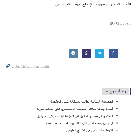
الأمن بتحمل المسؤولیة لإنجاح مهمة الابراهیمی.
رمز الخبر
183463
مطالب مرتبط
المعارضة اللبنانیة تطالب باستقالة رئیس الحکومة
أمیرکا وترکیا تعززان تعاونهما الاستخباری على حساب سوریا
الصدر یدعو مرسی للعدول عن فتح سفارة لمصر فی "إسرائیل"
اردوغان یخضع لحل الازمة السوریة تحت سقف الاسد
الارهاب الاعلامی فی الخلیج الفارسی