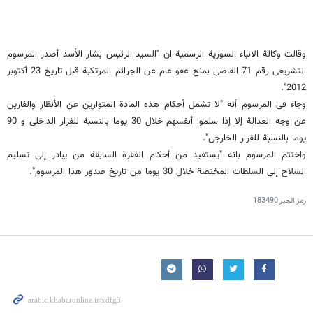
وقالت وکالة الانباء السوریة الرسمیة ان "السید الرئیس بشار الأسد أصدر المرسوم
التشریعی رقم 71 القاضی بمنح عفو عام عن الجرائم المرتکبة قبل تاریخ 23 أکتوبر
2012".
وجاء فی المرسوم أنه "لا تشمل أحکام هذه المادة المتوارین عن الأنظار والفارین
عن وجه العدالة إلا إذا سلموا أنفسهم خلال 30 یوما بالنسبة للفرار الداخلی و 90
یوما بالنسبة للفرار الخارجی".
واختتم المرسوم بانه "یستفید من أحکام الفقرة السابقة من یبادر إلى تسلیم
السلاح إلى السلطات المختصة خلال 30 یوما من تاریخ صدور هذا المرسوم".
رمز الخبر
183490