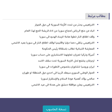
مطالب مرتبط
الابراهیمی یحذر من تمدد الأزمة السوریة الى دول الجوار
انباء عن منع الریاض لحجاج سوریا من اداء فریضة الحج لهذا العام
وقف اطلاق النار خطوة هامة لارساء الهدوء فی سوریا
الابراهیمی یتلقى دعما دولیا واقلیمیا لوقف اطلاق النار فی سوریا بعید الاضحى
المعارضة اللبنانیة تطالب باستقالة رئیس الحکومة
أمیرکا وترکیا تعززان تعاونهما الاستخباری على حساب سوریا
اردوغان یخضع لحل الازمة السوریة تحت سقف الاسد
ایران وروسیا تتشاوران بخصوص التطورات فی سوریا
الحوار الوطنی السوری سیعقد قریبا فی احدی دول المنطقة او طهران
صالحی یؤکد أهمیة عودة السلام والإستقرار لسوریا
الابراهیمی یعلن موافقة دمشق على هدنة فی عید الاضحى
نسخة الحاسوب