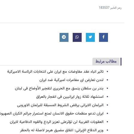
رمز الخبر
183537
مطالب مرتبط
تاثیر انباء عقد مفاوضات مع ایران على انتخابات الرئاسة الامیرکیة
لندن تعارض ای مغامرات امیرکیة ضد ایران
بندر بن سلطان ینسق مع الحریری لتفجیر الأوضاع فی لبنان
استشهاد ثلاثة زوار ایرانیین فی انفجار بالعراق
البرلمان الایرانی یرفض الشروط المسبقة للبرلمان الاوروبی
ایران تدعو منظمات حقوق الانسان لمنع استمرار جرائم الکیان الصهیون
العقوبات الغربیة لن تؤثرعلی تعزیز الردع والقوه الدفاعیة لایران
وزیر الدفاع الإیرانی: اغلاق مضیق هرمز لاصلة له بالحظر