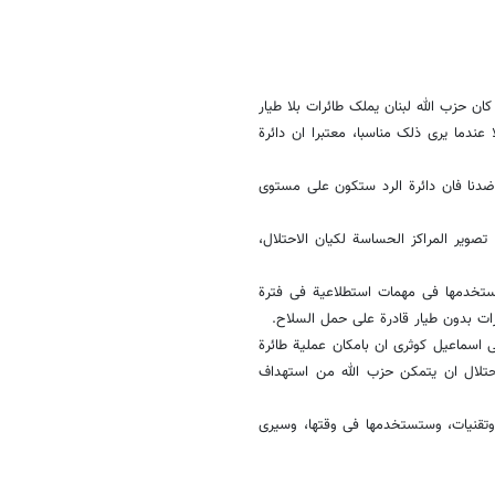
کان حزب الله لبنان یملک طائرات بلا طیار
 عندما یرى ذلک مناسبا، معتبرا ان دائرة
ضدنا فان دائرة الرد ستکون على مستوى
صویر المراکز الحساسة لکیان الاحتلال،
تستخدمها فی مهمات استطلاعیة فی فترة
رات بدون طیار قادرة على حمل السلاح.
اسماعیل کوثری ان بامکان عملیة طائرة
لاحتلال ان یتمکن حزب الله من استهداف
وتقنیات، وستستخدمها فی وقتها، وسیرى