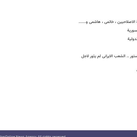
لاصلاحیین ، خاتمی ، هاشمی و......
سوریة
ر .. الشعب الایرانی لم یثور لاجل