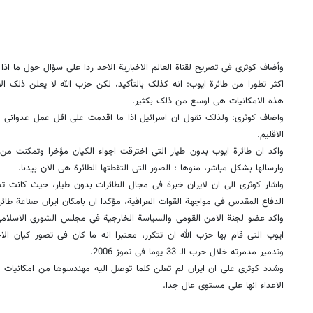
وأضاف کوثری فی تصریح لقناة العالم الاخباریة الاحد ردا على سؤال حول ما اذا 
اکثر تطورا من طائرة ایوب: انه کذلک بالتأکید، لکن حزب الله لا یعلن ذلک الا
هذه الامکانیات هی اوسع من ذلک بکثیر.
واضاف کوثری: ولذلک نقول ان اسرائیل اذا ما اقدمت على اقل عمل عدوانی 
الاقلیم.
واکد ان طائرة ایوب بدون طیار التی اخترقت اجواء الکیان مؤخرا وتمکنت من ت
وارسالها بشکل مباشر، منوها : الصور التی التقطتها الطائرة هی الان بیدنا.
واشار کوثری الى ان لایران خبرة فی مجال الطائرات بدون طیار، حیث کانت 
الدفاع المقدس فی مواجهة القوات العراقیة، مؤکدا ان بامکان ایران صناعة طائ
واکد عضو لجنة الامن القومی والسیاسة الخارجیة فی مجلس الشورى الاسلامی 
ایوب التی قام بها حزب الله ان تتکرر، معتبرا انه ما کان فی تصور کیان ا
وتدمیر مدمرته خلال حرب الـ 33 یوما فی تموز 2006.
وشدد کوثری على ان ایران لم تعلن کلما توصل الیه مهندسوها من امکانیات 
الاعداء انها على مستوى عال جدا.