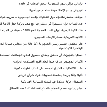
برلمانی عراقی یتهم السعودیة بدعم الارهاب فی بلاده
لاریجانی یدعو لإتخاذ موقف حاسم من أمیرکا
مواقف محمدرضاعارف حول انتخابات رئاسة الجمهوریة .. ضرورة عودة ا
عبداللهیان: ایران مستمرة فی مشاوراتها مع مصر وترکیا حول الازمة ال
قائد القوة البحریة: ایران امّنت الحمایة لنحو 1400 سفینة فی المیاه الدولیة
الاداره الامریکیه مصدر الارهاب السایبری
علی مطهری: تفسیر رئیس الجمهوریة اکثر دقة من مجلس صیانة الدستو
الرفاهیة الاجتماعیة
ضحایا بتفجیرات فی دمشق ومقتل مسؤول احدى الجماعات المسلحة
الکیان الصهیونی یدرک جیدا ابعاد القوه العسکریه الایرانیه
عقب الانتخابات، الشرق الاوسط على اعتاب تطورات کبیرة
قتیلا و60 جریحا بسلسلة تفجیرات هزت شرقی الریاض
المنطقة: حرکة مبتکرة فی کیمیاء السیاسة الامریکیة
عباس یتعهد بعدم السماح باندلاع انتفاضة ثالثة ضد الاحتلال