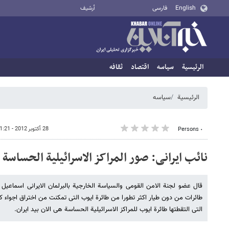
English
فارسی
أرشيف
الرئيسية
سیاسه
اقتصاد
ثقافه
الرئيسية
سیاسه
28 أكتوبر 2012 - 21:21
٠ Persons
نائب ایرانی: صور المراکز الاسرائیلیة الحساسة ب
قال عضو لجنة الامن القومی والسیاسة الخارجیة بالبرلمان الایرانی اسماعیل ک
طائرات من دون طیار اکثر تطورا من طائرة ایوب التی تمکنت من اختراق اجواء کیا
التی التقطتها طائرة ایوب للمراکز الاسرائیلیة الحساسة هی الان بید ایران.