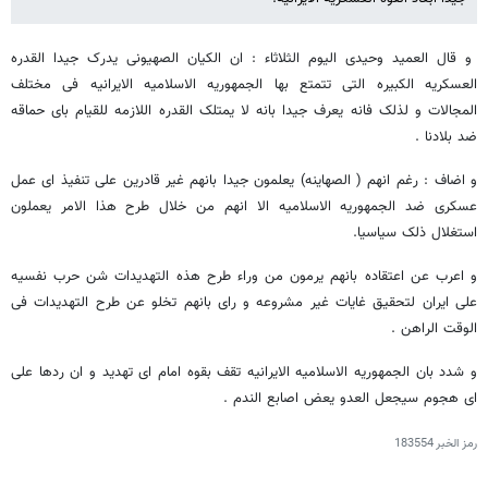
و قال العمید وحیدی الیوم الثلاثاء : ان الکیان الصهیونی یدرک جیدا القدره
العسکریه الکبیره التی تتمتع بها الجمهوریه الاسلامیه الایرانیه فی مختلف
المجالات و لذلک فانه یعرف جیدا بانه لا یمتلک القدره اللازمه للقیام بای حماقه
ضد بلادنا .
و اضاف : رغم انهم ( الصهاینه) یعلمون جیدا بانهم غیر قادرین علی تنفیذ ای عمل
عسکری ضد الجمهوریه الاسلامیه الا انهم من خلال طرح هذا الامر یعملون
استغلال ذلک سیاسیا.
و اعرب عن اعتقاده بانهم یرمون من وراء طرح هذه التهدیدات شن حرب نفسیه
علی ایران لتحقیق غایات غیر مشروعه و رای بانهم تخلو عن طرح التهدیدات فی
الوقت الراهن .
و شدد بان الجمهوریه الاسلامیه الایرانیه تقف بقوه امام ای تهدید و ان ردها علی
ای هجوم سیجعل العدو یعض اصابع الندم .
رمز الخبر
183554