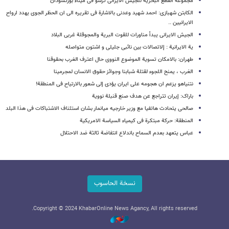
مجموعة القطع البحریة للجیش الایرانی ترسو فی میناء بورتسودان
الکابتن شهبازی: احمد شهید وعدنی بالاشارة فی تقریره الى ان الحظر الجوی یهدد ارواح
الایرانیین ..
الجیش الایرانی یبدأ مناورات للقوت البریة والمجوقلة غربی البلاد
یة الایرانیة : إلاتصالات بین نائبی جلیلی و اشتون متواصله
طهران: بالامکان تسویة الموضوع النووی حال اعترف الغرب بحقوقنا
الغرب ، یمنح اللجوء لقتلة شبابنا وجوائز حقوق الانسان لمجرمینا
نتنیاهو یزعم ان هجومه على ایران یؤدی إلى شعور بالارتیاح فی المنطقة!
باراک: إیران تتراجع عن هدف صنع قنبلة نوویة
صالحی یتحادث هاتفیا مع وزیر خارجیه میانمار بشان استئناف الاشتباکات فی هذا البلد
المنطقة: حرکة مبتکرة فی کیمیاء السیاسة الامریکیة
عباس یتعهد بعدم السماح باندلاع انتفاضة ثالثة ضد الاحتلال
نسخة الحاسوب
Copyright © 2024 KhabarOnline News Agancy, All rights reserved.