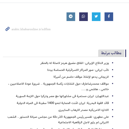
مطالب مرتبط
وزیر الدفاع الإیرانی: اغلاق مضیق هرمز لاصلة له بالحظر
نائب ایرانی: صور المراکز الاسرائیلیة الحساسة بیدنا
لاریجانی یدعو لإتخاذ موقف حاسم من أمیرکا
مواقف محمدرضاعارف حول انتخابات رئاسة الجمهوریة .. ضرورة عودة الاصلاحیین ،
خاتمی ، هاشمی و......
عبداللهیان: ایران مستمرة فی مشاوراتها مع مصر وترکیا حول الازمة السوریة
قائد القوة البحریة: ایران امّنت الحمایة لنحو 1400 سفینة فی المیاه الدولیة
الاداره الامریکیه مصدر الارهاب السایبری
علی مطهری: تفسیر رئیس الجمهوریة اکثر دقة من مجلس صیانة الدستور .. الشعب
الایرانی لم یثور لاجل الرفاهیة الاجتماعیة