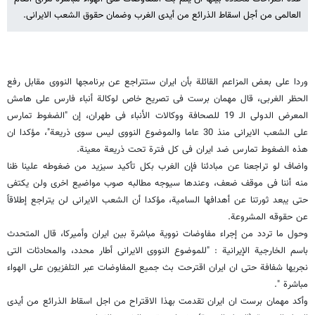
العالمی من أجل اسقاط الذرائع من أیدی الغرب وضمان حقوق الشعب الایرانی.
وردا على بعض المزاعم القائلة بأن ایران ستتراجع عن برنامجها النووی مقابل رفع
الحظر الغربی، قال مهمان برست فی تصریح خاص لوکالة أنباء فارس على هامش
المعرض الدولی الـ 19 للصحافة ووکالات الأنباء فی طهران، إن "الضغوط تمارس
على الشعب الایرانی منذ 30 عاما والموضوع النووی لیس سوى ذریعة"، مؤکدا ان
هذه الضغوط تمارس ضد ایران فی کل فترة تحت ذریعة معینة.
واضاف لو تراجعنا عن مبادئنا فإن الغرب بکل تأکید سیزید من ضغوطه علینا ظنا
منه أننا فی موقف ضعف، وعندها سیوجه مطالبه صوب مواضیع اخرى ولن یکتفی
حتى یبعد ثورتنا عن أهدافها السامیة، مؤکدا أن الشعب الایرانی لن یتراجع إطلاقاً
عن حقوقه المشروعة.
وحول ما تردد من إجراء مفاوضات نوویة مباشرة بین ایران وأمیرکا، قال المتحدث
باسم الخارجیة الإیرانیة : "للموضوع النووی الایرانی أطار محدد، والمحادثات التی
نجریها شفافة حتى ان ایران اقترحت بث جمیع المفاوضات عبر التلفزیون على الهواء
مباشرة ".
وأکد مهمان برست ان ایران تقدمت بهذا الاقتراح من اجل اسقاط الذرائع من أیدی