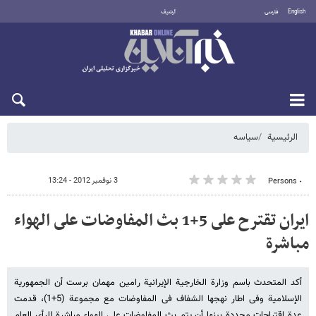
English
فارسی
أرشيف
الجمعة 7 أغسطس 2026
الرئيسية
سیاسه
3 نوفمبر 2012 - 13:24
٠ Persons
ایران تقترح على 5+1 بث المفاوضات على الهواء
مباشرة
أکد المتحدث باسم وزارة الخارجیة الإیرانیة رامین مهمان برست أن الجمهوریة
الإسلامیة وفی اطار نهجها الشفاف فی المفاوضات مع مجموعة (5+1)، قدمت
عدة اقتراحات محددة بینها أن یتم بث المفاوضات على الهواء مباشرة للرأی العام