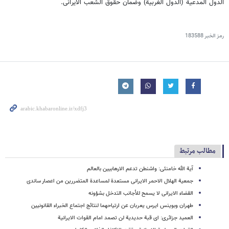
الدول المدعیة (الدول الغربیة) وضمان حقوق الشعب الایرانی.
رمز الخبر
183588
مطالب مرتبط
آیة الله خامنئی: واشنطن تدعم الارهابیین بالعالم
جمعیة الهلال الاحمر الایرانی مستعدة لمساعدة المتضررین من اعصار ساندی
القضاء الایرانی لا یسمح للأجانب التدخل بشؤونه
طهران وبوینس ایرس یعربان عن ارتیاحهما لنتائج اجتماع الخبراء القانونیین
العمید جزائری: ای قبة حدیدیة لن تصمد امام القوات الایرانیة