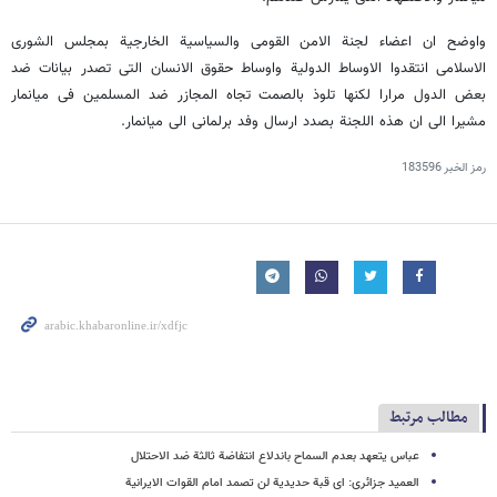
واوضح ان اعضاء لجنة الامن القومی والسیاسیة الخارجیة بمجلس الشوری
الاسلامی انتقدوا الاوساط الدولیة واوساط حقوق الانسان التی تصدر بیانات ضد
بعض الدول مرارا لکنها تلوذ بالصمت تجاه المجازر ضد المسلمین فی میانمار
مشیرا الی ان هذه اللجنة بصدد ارسال وفد برلمانی الی میانمار.
رمز الخبر
183596
مطالب مرتبط
عباس یتعهد بعدم السماح باندلاع انتفاضة ثالثة ضد الاحتلال
العمید جزائری: ای قبة حدیدیة لن تصمد امام القوات الایرانیة