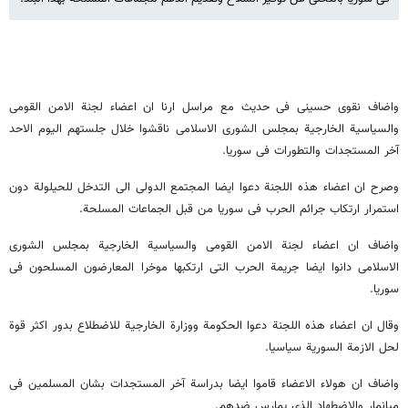
واضاف نقوی حسینی فی حدیث مع مراسل ارنا ان اعضاء لجنة الامن القومی
والسیاسیة الخارجیة بمجلس الشوری الاسلامی ناقشوا خلال جلستهم الیوم الاحد
آخر المستجدات والتطورات فی سوریا.
وصرح ان اعضاء هذه اللجنة دعوا ایضا المجتمع الدولی الی التدخل للحیلولة دون
استمرار ارتکاب جرائم الحرب فی سوریا من قبل الجماعات المسلحة.
واضاف ان اعضاء لجنة الامن القومی والسیاسیة الخارجیة بمجلس الشوری
الاسلامی دانوا ایضا جریمة الحرب التی ارتکبها موخرا المعارضون المسلحون فی
سوریا.
وقال ان اعضاء هذه اللجنة دعوا الحکومة ووزارة الخارجیة للاضطلاع بدور اکثر قوة
لحل الازمة السوریة سیاسیا.
واضاف ان هولاء الاعضاء قاموا ایضا بدراسة آخر المستجدات بشان المسلمین فی
میانمار والاضطهاد الذی یمارس ضدهم.