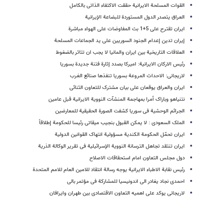
القوات المسلحة الایرانیة حققت الاکتفاء الذاتی بالکامل
العراق یتصدر الدول المستوردة للبضاعة الإیرانیة
ایران تقترح على 5+1 بث المفاوضات على الهواء مباشرة
إیران تدین إعدام الجنود السوریین علی ید الجماعات المسلحة
العلاقات التاریخیة بین ایران والمانیا لا یجب ان تتاثر بالضغوط
رئیس الارکان الایرانیة: امیرکا بصدد إثارة فتنة جدیدة بسوریا
لاریجانی: الاحداث المروعة بسوریا تنفذها صنائع الغرب
ایران والعراق یوقعان علی بیان مشترک للتعاون الثنائی
نتنیاهو وباراک أمرا بمهاجمة المنشآت النوویة الایرانیة قبل عامین
الجرائم الوحشیة فی سوریا کشفت الصورة الحقیقیة للمعارضین
الملک السعودی : لا یمکن القبول بنجیب میقاتی رئیسا للحکومة إطلاقاً
ایران تحمّل الحکومة الکندیة مسؤولیة انتهاک القوانین الدولیة
ایران تنتقد تجاهل الترسانة النوویة الإسرائیلیة فی تقریر الوکالة الذریة
دول مجلس التعاون امام استحقاقات الاصلاح
رئیس نقابة الاطباء الایرانیة یوجه رسالة انتقاد للامین العام للامم المتحدة
احمدی نجاد یغادر الى اندونیسیا للمشارکة فی مؤتمر بالی
لاریجانی یوکد علی اهمیه التعاون الاقتصادی بین طهران وایرافان