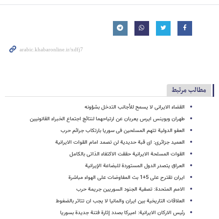
مطالب مرتبط
القضاء الایرانی لا یسمح للأجانب التدخل بشؤونه
طهران وبوینس ایرس یعربان عن ارتیاحهما لنتائج اجتماع الخبراء القانونیین
العفو الدولیة تتهم المسلحین فی سوریا بارتکاب جرائم حرب
العمید جزائری: ای قبة حدیدیة لن تصمد امام القوات الایرانیة
القوات المسلحة الایرانیة حققت الاکتفاء الذاتی بالکامل
العراق یتصدر الدول المستوردة للبضاعة الإیرانیة
ایران تقترح على 5+1 بث المفاوضات على الهواء مباشرة
الامم المتحدة: تصفیة الجنود السوریین جریمة حرب
العلاقات التاریخیة بین ایران والمانیا لا یجب ان تتاثر بالضغوط
رئیس الارکان الایرانیة: امیرکا بصدد إثارة فتنة جدیدة بسوریا