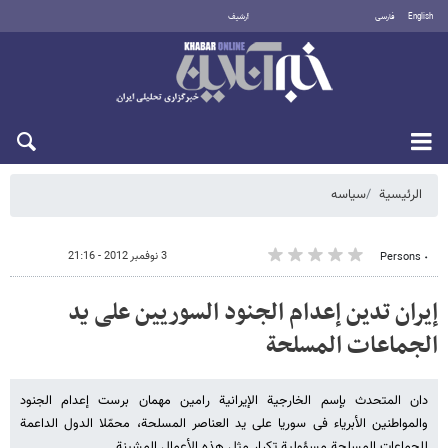
English
فارسی
أرشيف
الجمعة 7 أغسطس 2026
الرئيسية
سیاسه
3 نوفمبر 2012 - 21:16
٠ Persons
إیران تدین إعدام الجنود السوریین علی ید
الجماعات المسلحة
دان المتحدث بإسم الخارجیة الإیرانیة رامین مهمان برست إعدام الجنود
والمواطنین الأبریاء فی سوریا علی ید العناصر المسلحة، محمّلا الدول الداعمة
للجماعات المسلحة مسؤولیة تکرار مثل هذه الأعمال المشینة.