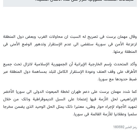
وقال مهمان برست فی تصریح له السبت ان محاولات الغرب وبعض دول المنطقة
لزعزعة الأمن فی سوریة ستفضی الی عدم الإستقرار وتدهور الوضع الأمنی فی
المنطقة برمتها.
وأکد المتحدث بإسم الخارجیة الإیرانیة أن الجمهوریة الإسلامیة لاتزال تحث جمیع
الأطراف علی وقف العنف وعودة الإستقرار الکامل للبلد بمساهمة دول المنطقة عبر
ضبط حدودها مع سوریا.
کما شدد مهمان برست علی دعم طهران لخطة المبعوث الدولی الی سوریا الأخضر
الإبراهیمی لحل الأزمة فیها إعتمادا علی السبل الدیموقراطیة وذلک من خلال
تمهید الأجواء لإجراء حوار وطنی، معتبرا ذلک یمثل الحل الوحید الذی یضمن مخرجا
سلمیا وعقلانیا للأزمة القائمة فی سوریا.
رمز الخبر
183592