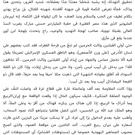
تحقیق التهدئة، إنه یشبه شخصًا معتدًا جدًا بعضلاته، شدید الغرور، یتحدى هذا
وذاک، فجأة تعرض للکمة قویة فی جبهته أفقدته شهیته للقتال، بل وراح یهذی
بکلام لطیف عن الحب والسلام ونبذ العنف، ما کان لیقوله قبل اللکمة، إنه لیبرمان
الملیونیر الذی هدّد مصر الفقیرة فی حقبة الملیاردیر حسنی مبارک بضرب السدّ
العالی بقنبلة نوویة، صاحب لهجة التهدید والوعید، راح یتحدث بلهجة ابن آوى
عندما یقع فی مأزق.
حتى أولى القبلتین وثالث الحرمین لم تنجُ من فرحة الفقراء، فقد کتب بعضهم على
لسان الأدرعی (على وزن الأصمعی)، وهو الناطق العسکری الإسرائیلی تصریحًا یقول
فیه األا تخجل حماس والجهاد من إیذاء أولى القبلتین وثالث الحرمین...ألا تخافون
الله'! من یدخل تل أبیب لیس بآمن، ولا حتى من یدخل إیلات، وإذا کان ذو اللفة
السوداء قد أطلق مقولته الشهیرة التی ذهبت مثلا 'حیفا وما بعد حیفا'، فقد قال ذو
القبعة البیضاء'تل أبیب وما بعد تل أبیب'.
وإذا کانت المقاومة بعد ألف وثمانمئة غارة على قطاع غزة قد واصلت التفّ على
الوجوه الصلفة المتکبرة...فکیف سیکون الحال إذا وقعت الواقعة مع إیران!الربیع
وما أدراک ما الربیع، إذا کان هناک من ینکره، فهناک من أقرّ به وعلى الملأ، ألا
وهو الملک عبد الله بن الحسین، الذی اتصل هاتفیا بنتنیاهو أثناء عمود السحاب،
وأطنب علیه بعدم الدخول برًا إلى غزة، کی لا یسکب مزیدًا من البنزین الذی طارت
أسعاره على نیران ربیع العرب.. أحد الناجین من موقعة العمود، والذی أصبح
محبوب الجماهیر الیهودیة خصوصا فی (مستوطنات القسّام)، أی المستوطنات التی