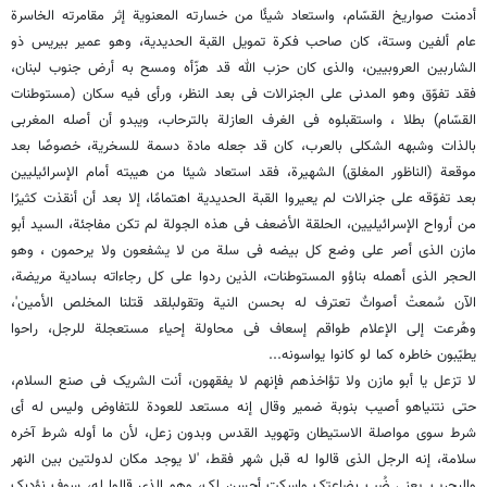
أدمنت صواریخ القسّام، واستعاد شیئًا من خسارته المعنویة إثر مقامرته الخاسرة
عام ألفین وستة، کان صاحب فکرة تمویل القبة الحدیدیة، وهو عمیر بیریس ذو
الشاربین العروبیین، والذی کان حزب الله قد هزّأه ومسح به أرض جنوب لبنان،
فقد تفوّق وهو المدنی على الجنرالات فی بعد النظر، ورأى فیه سکان (مستوطنات
القسّام) بطلا ، واستقبلوه فی الغرف العازلة بالترحاب، ویبدو أن أصله المغربی
بالذات وشبهه الشکلی بالعرب، کان قد جعله مادة دسمة للسخریة، خصوصًا بعد
موقعة (الناظور المغلق) الشهیرة، فقد استعاد شیئا من هیبته أمام الإسرائیلیین
بعد تفوّقه على جنرالات لم یعیروا القبة الحدیدیة اهتمامًا، إلا بعد أن أنقذت کثیرًا
من أرواح الإسرائیلیین، الحلقة الأضعف فی هذه الجولة لم تکن مفاجئة، السید أبو
مازن الذی أصر على وضع کل بیضه فی سلة من لا یشفعون ولا یرحمون ، وهو
الحجر الذی أهمله بناؤو المستوطنات، الذین ردوا على کل رجاءاته بسادیة مریضة،
الآن سُمعتْ أصواتٌ تعترف له بحسن النیة وتقولبلقد قتلنا المخلص الأمین'،
وهُرعت إلى الإعلام طواقم إسعاف فی محاولة إحیاء مستعجلة للرجل، راحوا
یطیّبون خاطره کما لو کانوا یواسونه...
لا تزعل یا أبو مازن ولا تؤاخذهم فإنهم لا یفقهون، أنت الشریک فی صنع السلام،
حتى نتنیاهو أصیب بنوبة ضمیر وقال إنه مستعد للعودة للتفاوض ولیس له أی
شرط سوى مواصلة الاستیطان وتهوید القدس وبدون زعل، لأن ما أوله شرط آخره
سلامة، إنه الرجل الذی قالوا له قبل شهر فقط، 'لا یوجد مکان لدولتین بین النهر
والبحرب..یعنی ضُب بضاعتک واسکت أحسن لک، وهو الذی قالوا له، سوف نؤدبک