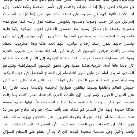
بل نضربک (ددی واوا) إذا ما تجرأت وذهبت إلى الأمم المتحدة ولکنه ذهب، وفی
آخر الأخبار قالوا بأنهم لم یضربوه على فعلته هذه، هو الذی (تفلّت)علیه قبضایات
إسرائیل من کل حدب وصوب وهددوه بتقویض سلطته فوق رأسه کلما فتح فمه
بتصریح یختلف ولو بشکل بسیط مع الدستور الداخلی لحزب اللیلکود ردّوا علیه
بألف وحدة استیطانیة، وحرموه من المصروف الشهری...الآن یعودون إلى ابو مازن
ولسان حالهم یقول..زعلک رضا یا عباس، اللهم ابعد عنک وعنا امخربیب الجهاد
وحماس.وکانت هیلاری کلینتون قد زارته فی رام الله وبدلا من تطییب خاطره
ومواساته ومحاولة تضمید جراحه، فقد وبّخته لتوجهه إلى الأمم المتحدة کما لو
کان ولدًا عاقًا أساء التربیة.هکذا عملیا وفی منطق کلینتون الدیمقراطیة ونتنیاهو
السّادی، لم یبق أمام أبو مازن سوى الانضمام إلى الجناح المعتدل فی حزب اللیکود
ومحاولة تغییر السیاسة من الداخل. وفی الوقت الذی قاتل فیه أهالی غزة أعتى
جیوش العالم وأطلقوا وسوف یطلقون صواریخ (رخیصة وکویسة وبنت حلال) ردا
على الطیران الحربی الإسرائیلی، فإن طائرات العرب الباهظة الثمن کانت وما زالت
تقصف العرب فی سوریة بلا هوادة، بینما أضافت السعودیة لأسطولها الجوی صفقة
هائلة جدیدة وبهذا قال الشاعر کم قسّام یُعد بألف سلاح جو وکم سلاح جو یمر بلا
عدد مسک الختام لهذه الجولة ولفرحة الغزیین، هی إطاحتهم بإیهود باراک، لقد
فهم باراک أن انسحابه من الحیاة السیاسیة الآن أفضل له لأن المستقبل غیر
واعد، وأخیرًا وفی مناسبة سعیدة کهذه، کان لا بد أن یطفو على السطح السؤال