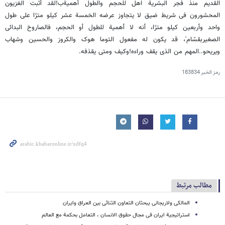
القدیم منذ فجر البشریة اهل للحجم والطول أهمیةب!لقد أثبت الغزیون
المحشورون فی شریط ضیق لا یتجاوز عرضه الخمسة عشر کیلو مترًا على طول
واحد وأربعین کیلو مترًا، أنه لا أهمیة للطول أو الحجم، فالصاروخ البدائی
الصغیربقسّام'، قد یکون له مفعول التوما هوک والکروز والحسین وشهاب
ویریحو..المهم من الذی یقف وراءه!وکیف ومتى یقذفه.
رمز الخبر
183834
مطالب مرتبط
المالکی ولاریجانی یبحثان التعاون الثنائی بین العراق وایران
استراتیجیة ایران فی مجال حقوق الانسان ، التعامل بحکمة مع العالم