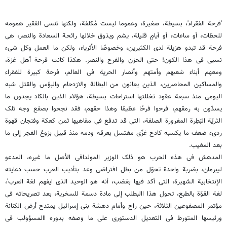
'فرحة الفقراء'، بسیطة، صغیرة، وعموما لیست مُکلفة، ولکنها تنسی الفقیر همومه
للحظات، أو ساعات، أو أیامٍ قلیلة، یشم ویذوق خلالها رائحة السعادة والنصر، هی
فرحة قد تبدو هزیلة لدى الکثیرین، وخصوصًا الأثریاء، ولکن ما العمل وکل شیء
نسبی فی هذا الکون! حتى الحزن والفرح والنصر. هکذا کانت فرحة أهل غزة،
ومعهم أبناء شعبهم وأمتهم وأنصار الحریة فی العالم، فرحة کبیرة للفقراء
والمساکین المحاصرین، الذین یعانون من البطالة والازدحام والبؤس والقتل شبه
الیومی منذ سبعة عقود تخللتها استراحات بسیطة، هؤلاء الذین بالکاد یجدون ما
یسدّون به رمقهم، فرحوا فرحًا عظیمًا وهذا حقهم، فقد نجحوا بصفع وجه تلک
الثریّة البَطِرة المغرورة الصلفة، التی قد تدفع فی مقاهیها ثمن کعکة وفنجان قهوة
ردیء ضعف ما یکسبه کادح غزّی مغتسل بعرقه ودمه منذ قبیل بزوغ الفجر إلى ما
بعد المغیب.
المدهش فی هذه الحرب هو ذلک الوزیر المولدافی الأصل ما غیره، المدعو
لیبرمان، بضربة واحدة تحوّل من بطل افتراضی وعد بتأدیب العرب حسب دعایته
الإنتخابیة الشهیرة، التی أکد فیها بغضب، أنه هو الوحید الذی ایفهم لغة العرب'،
لغة القوّة بالطبع، تحول هذا االبطلب إلى مادة دسمة للسخریة، بعد تصریحاته فی
مؤتمر المصفوعین الثلاثة، حین راح وأمام دهشة بنی إسرائیل یمتدح أرض الکنانة
ورئیسها المتورط فی التعدیل الدستوری على ما وصفه بدوره االمسؤولب فی