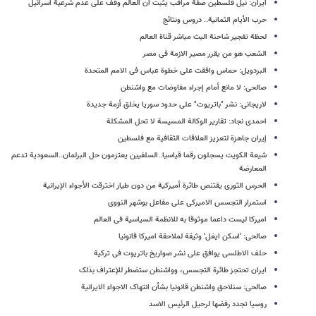
ایران: نیل فلسطین صفة مراقب یثبت ان العالم وقف على عدم شرعیة اسرائیل
حرب الأیام الثمانیة.. دروس ونتائج
لحظة تفجیر شاحنة البث مباشر قناة العالم
الشعب هو من یقرر مصیر الازمة فی مصر
البردویل: حماس وافقت على خطوة عباس فی الامم المتحدة
صالحی: لا مانع أمام إجراء مفاوضات مع واشنطن
لاریجانی: نشر "باتریوت" على حدود سوریا یخلق أزمة جدیدة
احمدی نجاد: تقاریر الوکالة المسیسة لا تحل المشکلة
إیران جاهزة لتعزیز العلاقات الثقافیة مع فلسطین
شیعة الکویت یسجلون رقما قیاسیا..السلفیین یعتزمون حل البرلمان..السعودیة تدعم
المعارضة
الحرس الثوری یقتنص طائرة أمیرکیة من دون طیار اخترقت الأجواء الإیرانیة
استمرار التجسس الامیرکی على مفاعل بوشهر النووی
امیرکا لیست داعما موثوقا به للانظمة السیاسیة فی العالم
صالحی: 'اسکن ایغل' وثیقة لملاحقة امیرکا قانونیا
حلف الاطلسی یوافق على نشر صواریخ باتریوت فی ترکیة
ایران تحتجز طائرة التجسس، وواشنطن ستضطر للإعتراف بذلک
صالحی: سنلاحق واشنطن قانونیا بشأن انتهاک الاجواء الایرانیة
روسیا تجدد رفضها لرحیل الرئیس الاسد