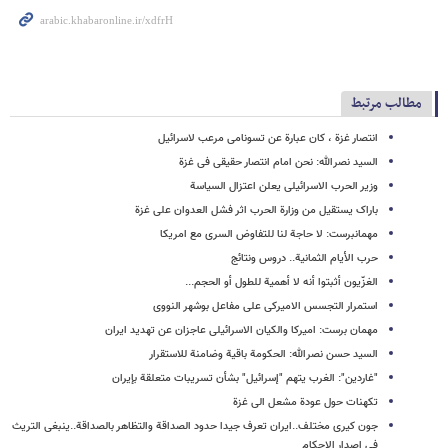
مطالب مرتبط
انتصار غزة ، کان عبارة عن تسونامی مرعب لاسرائیل
السید نصرالله: نحن امام انتصار حقیقی فی غزة
وزیر الحرب الاسرائیلی یعلن اعتزال السیاسة
باراک یستقیل من وزارة الحرب اثر فشل العدوان على غزة
مهمانبرست: لا حاجة لنا للتفاوض السری مع امریکا
حرب الأیام الثمانیة.. دروس ونتائج
الغزّیون أثبتوا أنه لا أهمیة للطول أو الحجم...
استمرار التجسس الامیرکی على مفاعل بوشهر النووی
مهمان برست: امیرکا والکیان الاسرائیلی عاجزان عن تهدید ایران
السید حسن نصرالله: الحکومة باقیة وضامنة للاستقرار
"غاردین": الغرب یتهم "إسرائیل" بشأن تسریبات متعلقة بإیران
تکهنات حول عودة مشعل الى غزة
جون کیری مختلف..ایران تعرف جیدا حدود الصداقة والتظاهر بالصداقة..ینبغی التریث
فی اصدار الاحکام