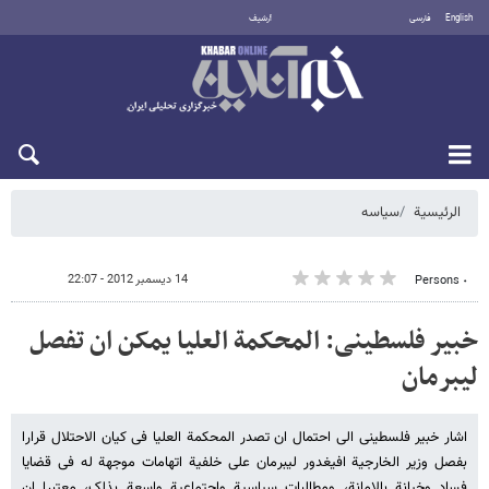
English
فارسی
أرشيف
السبت 8 أغسطس 2026
الرئيسية
سیاسه
14 ديسمبر 2012 - 22:07
٠ Persons
خبیر فلسطینی: المحکمة العلیا یمکن ان تفصل
لیبرمان
اشار خبیر فلسطینی الى احتمال ان تصدر المحکمة العلیا فی کیان الاحتلال قرارا
بفصل وزیر الخارجیة افیغدور لیبرمان على خلفیة اتهامات موجهة له فی قضایا
فساد وخیانة بالامانة، ومطالبات سیاسیة واجتماعیة واسعة بذلک، معتبرا ان