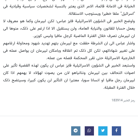
الخیانة فی الامانة قائمة، الامر الذی یعتبر بالنسبة لشخصیات سیاسیة وقیادیة فی
"اسرائیل" ملفا خطیرا ویستوجب الاستقالة.
واوضح الخبیر فی الشؤون الاسرائیلیة فایز عباس: لکن لیبرمان وکما هو معروف لا
یعمل حسابا للقانون والنیابة العامة، ولن یستقیل الا اذا ارغم على ذلک، منوها الى
ان لیبرمان تصرف خلال الفترة الماضیة کرجل مافیا ولیس کوزیر.
واشار عباس الى ان الشرطة حققت مع لیبرمان بتهم تهدید شهود ومحاولة ارغامهم
على تغییر شهاداتهم، لکن کل ذلک تم اغلاقه وبامکان لیبرمان ان یواصل عمله فی
الخارجیة الاسرائیلة حتى تقرر المحکمة فصله من عمله.
واستبعد الخبیر فی الشؤون الاسرائیلیة فایز عباس ان یکون لهذه القضیة تأثیر على
اصوات التحالف بین لیبرمان ونتانیاهو لان من یصوت لهؤلاء لا یهمهم اذا کان
لیبرمان رجل مافیا او انسانا سویا، معتبرا ان التأثیر لن یکون کبیرا، وسیتضح ذلک
خلال الفترة المقبلة.
رمز الخبر
183914