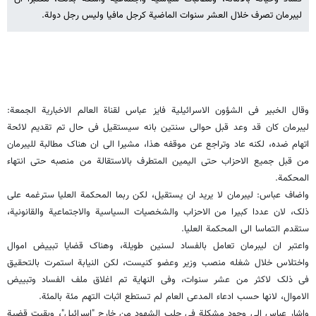
لیبرمان تصرف خلال العشر سنوات الماضیة کرجل مافیا ولیس رجل دولة.
وقال الخبیر فی الشؤون الاسرائیلیة فایز عباس لقناة العالم الاخباریة الجمعة:
لیبرمان کان قد وعد قبل حوالی سنتین بانه سیستقیل فی حال تم تقدیم لائحة
اتهام ضده، لکنه عاد وتراجع عن موقفه هذا، مشیرا الى ان هناک مطالبة للیبرمان
من قبل جمیع الاحزاب حتى الیمین المتطرف بالاستقالة من منصبه حتى انتهاء
المحکمة.
واضاف عباس: لیبرمان لا یرید ان یستقیل، لکن ربما المحکمة العلیا سترغمه على
ذلک، لان عددا کبیرا من الاحزاب والشخصیات السیاسیة والاجتماعیة والقانونیة،
ستقدم التماسا الى المحکمة العلیا.
واعتبر ان لیبرمان تعامل بالفساد لسنین طویلة، وهناک قضایا تبییض اموال
واختلاس خلال شغله منصب وزیر وعضو کنیست، لکن النیابة استمرت بالتحقیق
فی ذلک لاکثر من عشر سنوات، وفی النهایة تم اغلاق ملف الفساد وتبییض
الاموال، لانها حسب ادعاء المدعی العام لم تستطع اثبات التهم مئة بالمئة.
واشار عباس الى وجود مشکلة فی جلب الشهود من خارج "اسرائیل"، وبقیت قضیة