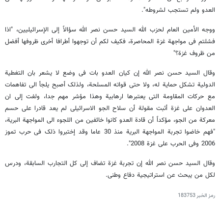
العدو ولم تستجب لشروطه".
ووجه الأمین العام لحزب الله السید حسن نصر الله سؤالاً إلى الإسرائیلیین، "اذا
فشلتم فی مواجهة غزة المحاصرة، فکیف لکم أن توجهوا أطرافا أخرى ظروفها أفضل
من ظروف غزة؟"
وقال السید حسن نصر الله إن کیان العدو بات فی وضع لا یشعر بان التغطیة
الدولیة تشکل حمایة له، ولا حتى قواته المسلحة، ولذلک أصبح یلجأ الى تفاهمات
مع حرکات المقاومة التی یعتبرها ارهابیة وهذا مؤشر مهم جدا، ولفت إلى ان
العدوان على غزة أثبت مقولة أن سلاح الجو الاسرائیلی لم یعد قادرا على حسم
معرکة من الجو، مؤکداً أن قادة العدو کانوا خائفین من اللجوء الى المواجهة البریة،
"فهم خاضوا تجربة المواجهة البریة منذ 30 عاما وقد إختبروا ذلک فی حرب تموز
2006 وفی الحرب على غزة 2008".
وقال السید حسن نصر الله إن تجربة غزة تضاف إلى کل التجارب السابقة، ودرس
لکل من یبحث عن استراتیجیة دفاع وطنی.
رمز الخبر
183753