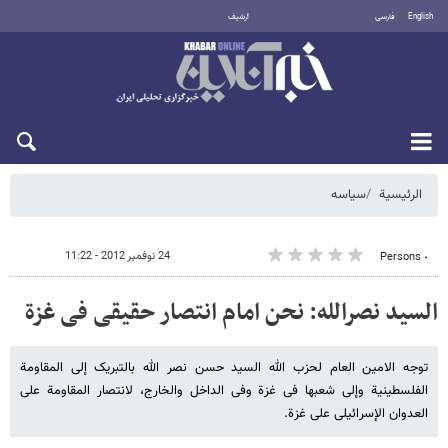
English
فارسی
أرشيف
الجمعة 7 أغسطس 2026
الرئيسية
سیاسه
24 نوفمبر 2012 - 11:22
٠ Persons
السید نصرالله: نحن امام انتصار حقیقی فی غزة
توجه الامین العام لحزب الله السید حسن نصر الله بالتبریک إلى المقاومة
الفلسطینیة وإلى شعبها فی غزة وفی الداخل والخارج، لانتصار المقاومة على
العدوان الإسرائیلی على غزة.