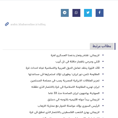
مطالب مرتبط
لاریجانی: نفتخر ونعتز بدعمنا العسکری لغزة
قتلى وجرحى بانفجار حافلة فی تل أبیب
قائد الثورة ینتقد تعامل الدول العربیة والاسلامیة تجاه احداث غزة
المقاومة تثمن دور ایران؛ وطهران تؤکد استمرارها فی مساعدتها
تعزیز العلاقات الایرانیة المصریة یصب فی مصلحة المسلمین
ایران تهنیء المقاومة الاسلامیة فی غزة بالانتصار الذی حققته
الصهاینة یواجهون ایران الصامدة منذ 33 عاما
لاریجانی یبدأ جوله اقلیمیه بالتوجه الی دمشق
الرئیس السوری یؤکد مواصلة الحوار مع محاربة الارهاب
لاریجانی یهنئ الشعب الفلسطینی بالانتصار الذی تحقق فی غزة