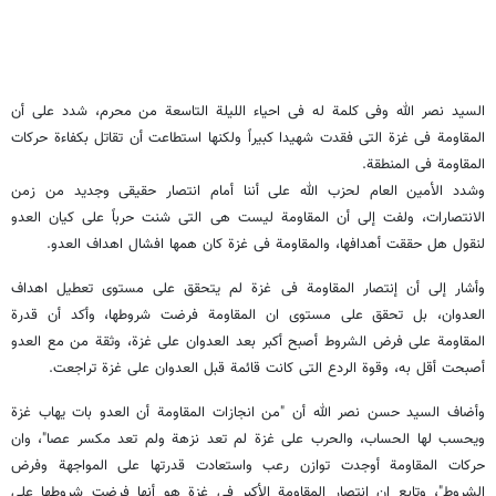
السید نصر الله وفی کلمة له فی احیاء اللیلة التاسعة من محرم، شدد على أن
المقاومة فی غزة التی فقدت شهیدا کبیراً ولکنها استطاعت أن تقاتل بکفاءة حرکات
المقاومة فی المنطقة.
وشدد الأمین العام لحزب الله على أننا أمام انتصار حقیقی وجدید من زمن
الانتصارات، ولفت إلى أن المقاومة لیست هی التی شنت حرباً على کیان العدو
لنقول هل حققت أهدافها، والمقاومة فی غزة کان همها افشال اهداف العدو.
وأشار إلى أن إنتصار المقاومة فی غزة لم یتحقق على مستوى تعطیل اهداف
العدوان، بل تحقق على مستوى ان المقاومة فرضت شروطها، وأکد أن قدرة
المقاومة على فرض الشروط أصبح أکبر بعد العدوان على غزة، وثقة من مع العدو
أصبحت أقل به، وقوة الردع التی کانت قائمة قبل العدوان على غزة تراجعت.
وأضاف السید حسن نصر الله أن "من انجازات المقاومة أن العدو بات یهاب غزة
ویحسب لها الحساب، والحرب على غزة لم تعد نزهة ولم تعد مکسر عصا"، وان
حرکات المقاومة أوجدت توازن رعب واستعادت قدرتها على المواجهة وفرض
الشروط"، وتابع ان انتصار المقاومة الأکبر فی غزة هو أنها فرضت شروطها على