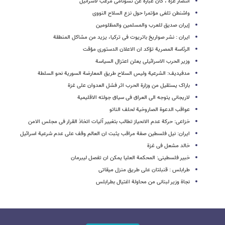
انتصار غزة ، کان عبارة عن تسونامی مرعب لاسرائیل
واشنطن تلغی مؤتمرا حول نزع السلاح النووی
إیران صدیق للعرب والمسلمین والمظلومین
ایران : نشر صواریخ باتریوت فی ترکیا، یزید من مشاکل المنطقة
الرئاسة المصریة تؤکد ان الاعلان الدستوری مؤقت
وزیر الحرب الاسرائیلی یعلن اعتزال السیاسة
مدفیدیف: الشرعیة ولیس السلاح طریق المعارضة السوریة نحو السلطة
باراک یستقیل من وزارة الحرب اثر فشل العدوان على غزة
لاریجانی یتوجه الى العراق فی سیاق جولته الاقلیمیة
عواقب الدعوة الصاروخیة لحلف الناتو
خزاعی: حرکة عدم الانحیاز تطالب بتغییر آلیات اتخاذ القرار فی مجلس الامن
ایران: نیل فلسطین صفة مراقب یثبت ان العالم وقف على عدم شرعیة اسرائیل
خالد مشعل فی غزة
خبیر فلسطینی: المحکمة العلیا یمکن ان تفصل لیبرمان
طرابلس : قنبلتان على طریق منزل میقاتی
نجاة وزیر لبنانی من محاولة اغتیال بطرابلس