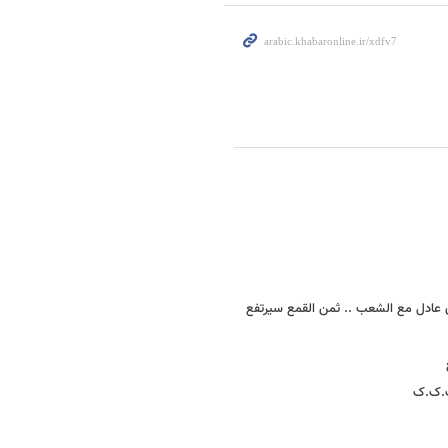
اق عادل مع الشعب .. ثمن القمع سیرتفع
ب.ک.ک