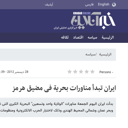
English
فارسی
أرشيف
الرئيسية
سیاسه
اقتصاد
ثقافه
الرئيسية
سیاسه
28 ديسمبر 2012 - 12:39
٠ Persons
ایران تبدأ مناورات بحریة فی مضیق هرمز
بدأت ایران الیوم الجمعة مناورات "الولایة واحد وتسعین" البحریة الکبرى التی 
وبحر عمان وشمالی المحیط الهندی وذلک لاختبار الحرب الالکترونیة ومنظومات 