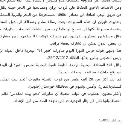
تقنیات محلیة غیر معروفة لاکتشاف عدو مفترض والقضاء علیه، کما سیتم اختبار
عن طریق البحر، اضافة الى مصادر الطاقة المستخرجة من البحر والثروة السمکی
واعتبرت طهران ان هذه المناورات تبعث رسالة سلام وصداقة الى دول المنط
بمتابعة مسیرها لکنها لن تسمح لها بالاقتراب من المنطقة الخاصة بالمناورات حت
وقال مسؤولون عسکریون ایرانیون ان من
ان بعض الدول یمکن ان تشارک بصفة مراقب.
هذا وتنهی قوات حرس الثورة الیوم مناورات "
بارس الجنوبی والتی بدأتها الثلاثاء 25/12/2012.
وقال قائد المنطقة البحریة الرابعة التابعة للقوة البحریة لحرس الثورة إن اله
هو رفع جاهزیة مختلف الوحدات البحریة.
کما نفذ أکثر من 20 ألف عنصر من قوات التعبئة مناورات "نحو بی
کلستان(شمال)، وأمس والیوم فی محافظة خوزستان(جنوب).
وأشار معاون العملیات فی قوات التعبئة أن مناورات "نحو بیت المقدس" تقام للا
التعبئة وأنها تأتی فی إطار التهدیدات التی تتهدد البلاد من قبل الإعداء.
رمز الخبر
184033