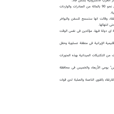
 الحرب الالکترونیة بشکل جاد.
ومن الاهداف الاخرى الحفاظ على ثروات ایران ومصالحها فی البحر حیث ینقل نحو 90 بالمائة من الصادرات والواردات
ة.
قة، وقالت انها ستسمح للسفن والبواخر
ى انتهائها.
اورات الولایة 91 ستجرى دون مشارکة ای دولة فیها، مؤکدین فی نفس الوقت
فجر 91" البحریة داخل المیاه الإقلیمیة الإیرانیة فی منطقة عسلویة وحقل
دف من التکتیکات المیدانیة بهذه المنورات
ت المقدس" یومی الأربعاء والخمیس فی محافظة
رتقاء بالقوى الناعمة والصلبة لدى قوات