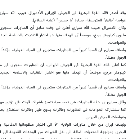
وقد أصدر قائد القوة البحریة فی الجیش الإیرانی الأدمیرال حبیب الله سیار
غواصة "طارق" المتوسطة، بعبارة "یا حسین" (علیه السلام).
وکان الادمیرال حبیب الله سیاری أعلن فی وقت سابق أن المناورات ستجر
ملیون کیلومتر مربع، موضحاً أن الهدف منها هو اختبار التقنیات والاسلحة الجدی
والغواصات.
وأضاف سیاری أن قسماً کبیراً من المناورات ستجری فی المیاه الدولیة، مؤکداً أ
الجوار مطلقاً.
کما أعلن قائد القوة البحریة فی الجیش الایرانی، أن المناورات ستجری فی 
کیلومتر مربع، موضحاً أن الهدف منها هو اختبار التقنیات والاسلحة الجدیدة
والغواصات.
وأضاف سیاری أن قسماً کبیراً من المناورات ستجری فی المیاه الدولیة، مؤکداً أ
الجوار مطلقاً.
وقال سیاری ان هذه المناورات هی تخصصیة تتمیز باشراک قوات اقل تؤدی مهام
کما ستشارک الحوامات فی المناورات وطائرات بدون طیار وطائرات استطلاع بحری
وغواصات الجیش الایرانی.
وتهدف ایران من خلال مناورات الولایة 91 الى اختبا
البحری ومواجهة التحدیات اضافة الى نقل الخبرات من الوحدات القدیمة الى ا