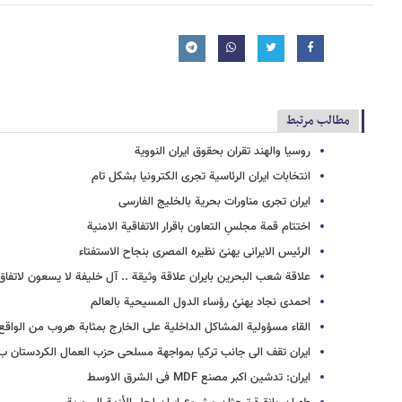
مطالب مرتبط
روسیا والهند تقران بحقوق ایران النوویة
انتخابات ایران الرئاسیة تجری الکترونیا بشکل تام
ایران تجری مناورات بحریة بالخلیج الفارسی
اختتام قمة مجلسِ التعاون باقرار الاتفاقیة الامنیة
الرئیس الایرانی یهنئ نظیره المصری بنجاح الاستفتاء
علاقة شعب البحرین بایران علاقة وثیقة .. آل خلیفة لا یسعون لاتف
احمدی نجاد یهنئ رؤساء الدول المسیحیة بالعالم
القاء مسؤولیة المشاکل الداخلیة علی الخارج بمثابة هروب من الواقع
ایران تقف الی جانب ترکیا بمواجهة مسلحی حزب العمال الکردستان 
ایران: تدشین اکبر مصنع MDF فی الشرق الاوسط