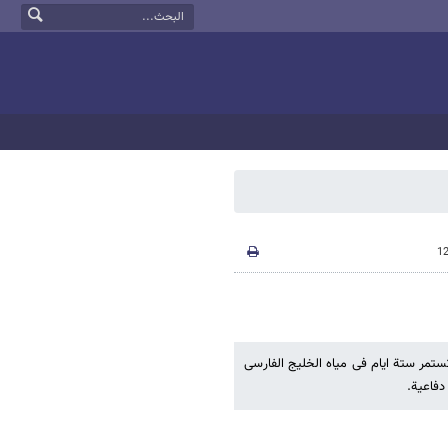
تستمر ستة ایام فی میاه الخلیج الفارسی
دفاعیة.