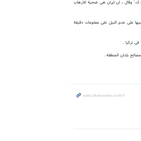
ب.ک.' وقال ، ان ایران هی ضحیة للارهاب
سببها علی عدم النیل علی معلومات دقیقة
ی ترکیا .
صالح بلدان المنطقة .