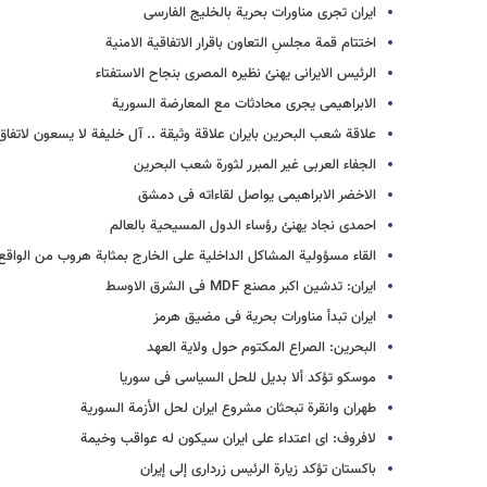
ایران تجری مناورات بحریة بالخلیج الفارسی
اختتام قمة مجلسِ التعاون باقرار الاتفاقیة الامنیة
الرئیس الایرانی یهنئ نظیره المصری بنجاح الاستفتاء
الابراهیمی یجری محادثات مع المعارضة السوریة
علاقة شعب البحرین بایران علاقة وثیقة .. آل خلیفة لا یسعون لاتف
الجفاء العربی غیر المبرر لثورة شعب البحرین
الاخضر الابراهیمی یواصل لقاءاته فی دمشق
احمدی نجاد یهنئ رؤساء الدول المسیحیة بالعالم
القاء مسؤولیة المشاکل الداخلیة علی الخارج بمثابة هروب من الواقع
ایران: تدشین اکبر مصنع MDF فی الشرق الاوسط
ایران تبدأ مناورات بحریة فی مضیق هرمز
البحرین: الصراع المکتوم حول ولایة العهد
موسکو تؤکد ألا بدیل للحل السیاسی فی سوریا
طهران وانقرة تبحثان مشروع ایران لحل الأزمة السوریة
لافروف: ای اعتداء على ایران سیکون له عواقب وخیمة
باکستان تؤکد زیارة الرئیس زرداری إلی إیران