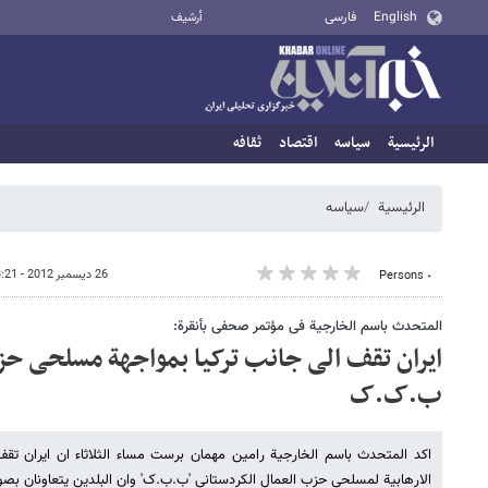
English
فارسی
أرشيف
الرئيسية
سیاسه
اقتصاد
ثقافه
الرئيسية
سیاسه
26 ديسمبر 2012 - 13:21
٠ Persons
المتحدث باسم الخارجیة فی مؤتمر صحفی بأنقرة:
ایران تقف الی جانب ترکیا بمواجهة مسلحی حز
ب.ک.ک
اکد المتحدث باسم الخارجیة رامین مهمان برست مساء الثلاثاء ان ایران تق
الارهابیة لمسلحی حزب العمال الکردستانی 'ب.ب.ک' وان البلدین یتعاونان بصو