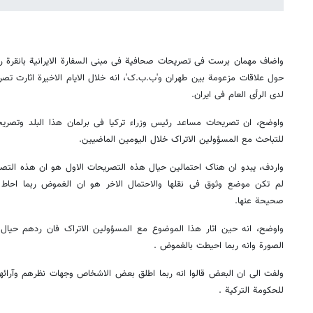
واضاف مهمان برست فی تصریحات صحافیة فی مبنی السفارة الایرانیة بانقرة ر
حول علاقات مزعومة بین طهران و'ب.ب.ک'، انه خلال الایام الاخیرة اثارت ت
لدی الرأی العام فی ایران.
واوضح، ان تصریحات مساعد رئیس وزراء ترکیا فی برلمان هذا البلد وتصریحا
للتباحث مع المسؤولین الاتراک خلال الیومین الماضیین.
واردف، یبدو ان هناک احتمالین حیال هذه التصریحات الاول هو ان هذه التصر
لم تکن موضع وثوق فی نقلها والاحتمال الاخر هو ان الغموض ربما احاط 
صحیحة عنها.
واوضح، انه حین اثار هذا الموضوع مع المسؤولین الاتراک فان ردهم حیال 
الصورة وانه ربما احیطت بالغموض .
ولفت الی ان البعض قالوا انه ربما اطلق بعض الاشخاص وجهات نظرهم وآرائه
للحکومة الترکیة .