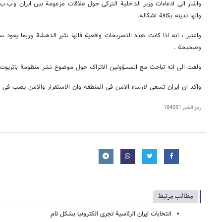
واشار الی ادعاءات وزیر الداخلیة الترکی حول علاقات مزعومة بین ایران و'ب.
وانها تدینه بکافة اشکاله.
واعتبر ، انه اذا کانت هذه التصریحات واقعیة فانها تثیر الدهشة وربما یعود 
وصحیحة .
ولفت الی انه تباحث مع المسؤولین الاتراک حول موضوع نشر منظومة باتریوت ف
واکد ان ایران تسعی لارساء الامن فی المنطقة وان الاستقرار والامن یصب فی م
رمز الخبر
184031
مطالب مرتبط
انتخابات ایران الرئاسیة تجری الکترونیا بشکل تام