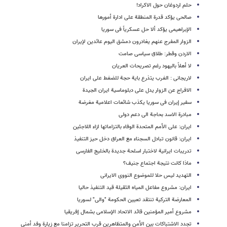
حلم اردوغان حول الاکراد!
صالحی یؤکد قدرة المنطقة على ادارة أمورها
الإبراهیمی یؤکد ألا حل عسکریاً فی سوریا
الزوار المفرج عنهم یغادرون دمشق الیوم عائدین لإیران
الاردن وقطر: طلاق سیاسی صامت
لا أهلاً بالیهود رغم تصریحات العریان
لاریجانی : الغرب یتذرع بایة حجة للضغط على ایران
الافراج عن الزوار یدل على دبلوماسیة ایران الجیدة
سفیر إیران فی سوریا یکذب شائعات اعلامیة مغرضة
مبادرة الاسد بحاجة الى دعم دولی
ایران: على الأمم المتحدة الوفاء بالتزاماتها ازاء اللاجئین
ایران: قانون تبادل السجناء مع العراق دخل حیز التنفیذ
تدریبات ایرانیة لاختبار اسلحة جدیدة بالخلیج الفارسی
ماذا کانت نتیجة اجتماع جنیف؟
التهدید لیس حلا للموضوع النووی الایرانی
ایران: مشروع مفاعل المیاه الثقیلة قید التنفیذ حالیا
المعارضة الترکیة تنتقد تعیین الحکومة "والی" لسوریا
مشروع أمیر المؤمنین قائد الاتحاد الإسلامى بشمال إفریقیا
تجدد الاشتباکات بین الأمن والمتظاهرین قرب التحریر تزامنا مع زیارة وفد أمنی