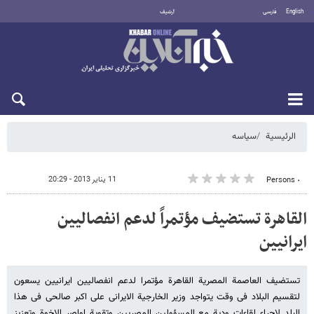
English
فارسی
أرشيف
الجمعة 7 أغسطس 2026
الرئيسية
سیاسه
11 يناير 2013 - 20:29
٠ Persons
القاهرة تستضیف مؤتمراً لدعم انفصالیین
ایرانیین
تستضیف العاصمة المصریة القاهرة مؤتمرا لدعم انفصالیین ایرانیین یسعون
لتقسیم البلاد فی وقت یتواجد وزیر الخارجیة الایرانی علی اکبر صالحی فی هذا
البلد لاجراء لقاءات ودیة مع المسؤولین المصریین وتقویة اواصر الاخوة وتعزیز