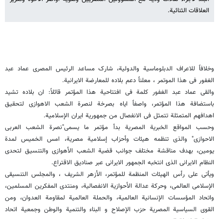
العلاقات الثنائیة.
وخلافاً للاعراف الدبلوماسیة والدولیة، شارک مساعد الرئیس المصری عماد عبد
الغفور فی هذا الموتمر ، معلناً دعم بلاده للمعارضة الایرانیة.
والقى عماد عبد الغفور کلمة فی افتتاحیة هذا المؤتمر قائلاً: ان بلاده تشید
باستضافة هذا المؤتمر، واصفاً ایاه بصرخة لنصرة الشعب الاهوازی لتحقیق
اهدافهم المتمثلة تتمثل فی الانفصال من جمهوریة ایران الإسلامیة.
وحسب المواقع الخبریة المصریة بدأ مؤتمر ما یسمى"نصرة الشعب العربی
الاحوازی" والذی تنظمه هیئات وأحزاب إسلامیة مصریة، امس الخمیس لمدة
یومین، بهدف مناقشة مختلف جوانب قضیة الشعب الأهوازی والتنسیق لتحدی
النظام الایرانی الذی انتخبه الجمهور الایرانی عبر صنادیق الاقتراع.
ویأتى على رأس الهیئات المنظمة للمؤتمر، الأزهر الشریف ، والمجلس التنسیقی
الإسلامی العالمی، وحرکة عدالة الأحوازیة الانفصالیة، ومنتدى المفکرین المسلمین،
واتحاد المؤسسات الإنسانیة العالمیة، والحملة العالمیة لمقاومة العدوان، ومن
القوى السیاسیة المصریة حزب الإصلاح و البناء والتنمیة والوطن وجمعیة اتحاد