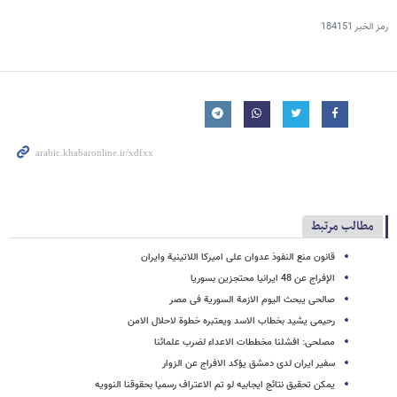
رمز الخبر
184151
مطالب مرتبط
قانون منع النفوذ عدوان على امیرکا اللاتینیة وایران
الإفراج عن 48 ایرانیا محتجزین بسوریا
صالحی یبحث الیوم الازمة السوریة فی مصر
رحیمی یشید بخطاب الاسد ویعتبره خطوة لاحلال الامن
مصلحی: افشلنا مخططات الاعداء لضرب علمائنا
سفیر ایران لدى دمشق یؤکد الافراج عن الزوار
یمکن تحقیق نتائج ایجابیه لو تم الاعتراف رسمیا بحقوقنا النوویه