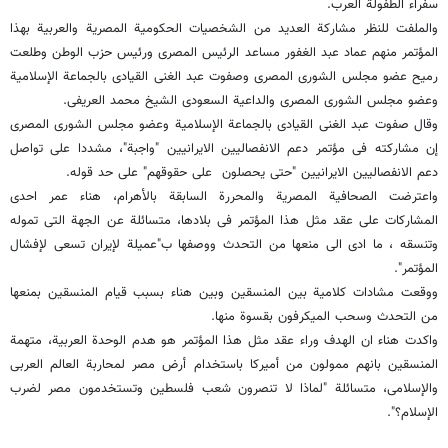
سفراء الطفولة العرب.
والملفت للنظر مشارکة العدید من الشخصیات الحکومیة المصریة والعربیة بهذا
المؤتمر منهم عماد عبد الغفور مساعد الرئیس المصری ورئیس حزب الوطن وطلعت
رمیح عضو مجلس الشورى المصری وصفوت عبد الغنی القیادی بالجماعة الإسلامیة
وعضو مجلس الشورى المصری والداعیة السعودی الشیخ محمد العریفی.
وقال صفوت عبد الغنى القیادی بالجماعة الإسلامیة وعضو مجلس الشورى المصری
إن مشارکته فی مؤتمر دعم الانفصالیین الایرانیین "واجبة"، مشددا على تواصل
دعم الانفصالیین الایرانیین "حتى یحصلون على حقوقهم" على حد قوله.
واعترضت الصحافیة المصریة والمحررة السابقة بالأهرام، هناء عمر احدى
المشارکات على عقد مثل هذا المؤتمر فی بلادها، متسائلة عن الجهة التی تموله
وتنسقه ، ما ادى الى منعها من التحدث ووصفها ب"عمیلة لإیران تسعى لإفشال
المؤتمر".
ووقعت مشادات کلامیة بین المنسقین وبین هناء بسبب قیام المنسقین بمنعها
من التحدث وسحب المیکرفون بقسوة منها.
واکدت هناء ان الهدف وراء عقد مثل هذا المؤتمر هو هدم الوحدة العربیة، متهمة
المنسقین بانهم ممولون من أمیرکا باستخدام أرض مصر لمحاربة العالم العربی
والإسلامی، متسائلة "لماذا لا تنصرون شعب فلسطین وتستخدمون مصر لضرب
الإسلام؟".