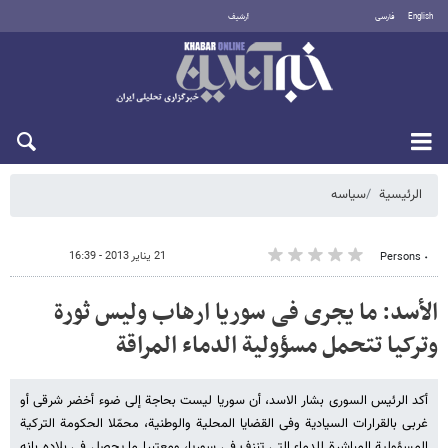
English
فارسی
أرشيف
الخميس 6 أغسطس 2026
الرئيسية
سیاسه
21 يناير 2013 - 16:39
٠ Persons
الأسد: ما یجری فی سوریا ارهاب ولیس ثورة
وترکیا تتحمل مسؤولیة الدماء المراقة
أکد الرئیس السوری بشار الاسد، أن سوریا لیست بحاجة إلى ضوء أخضر شرقی أو
غربی بالقرارات السیادیة وفی القضایا المحلیة والوطنیة، محمّلا الحکومة الترکیة
المسؤولیة المباشرة للدماء التی تنزف فی سوریا، ومعتبرا ما یحصل فی بلاده بانه