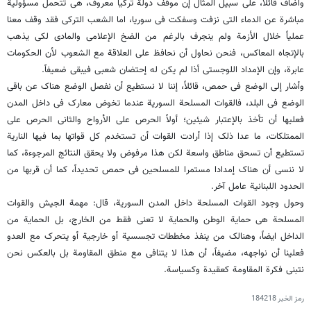
واضاف قائلا، على سبیل المثال إن موقف دولة ترکیا معروف، هی تتحمل مسؤولیة
مباشرة عن الدماء التی نزفت وسفکت فی سوریا، اما الشعب الترکی فقد وقف معنا
عملیاً خلال الأزمة ولم ینجرف بالرغم من الضخ الإعلامی والمادی لکی یذهب
بالإتجاه المعاکس، فنحن نحاول أن نحافظ على العلاقة مع الشعوب لأن الحکومات
عابرة، وإن الإمداد اللوجستی أذا لم یکن له إحتضان شعبی فیبقى ضعیفاً.
وأشار إلى الوضع فی حمص، قائلاً، إننا لا نستطیع أن نفصل الوضع هناک عن باقی
الوضع فی البلد، فالقوات المسلحة السوریة عندما تخوض معارک فی داخل المدن
فعلیها أن تأخذ بالإعتبار شیئین؛ أولاً الحرص على الأرواح والثانی الحرص على
الممتلکات، ما عدا ذلک إذا أرادت القوات أن تستخدم کل قواتها بما فیها الناریة
تستطیع أن تسحق مناطق واسعة لکن هذا مرفوض ولا یحقق النتائج المرجوءة، کما
لا ننسى أن هناک إمدادا مستمرا للمسلحین فی حمص تحدیداً، کما أن قربها من
الحدود اللبنانیة عامل آخر.
وحول وجود القوات المسلحة داخل المدن السوریة، قال: مهمة الجیش والقوات
المسلحة هی حمایة الوطن والحمایة لا تعنی فقط من الخارج، بل الحمایة من
الداخل ایضاً، وهنالک من ینفذ مخططات تجسسیة أو خارجیة أو یتحرک مع العدو
فعلینا أن نواجهه، مضیفاً، أن هذا لا یتنافى مع منطق المقاومة بل بالعکس نحن
نتبنى فکرة المقاومة کعقیدة وکسیاسة.
رمز الخبر
184218