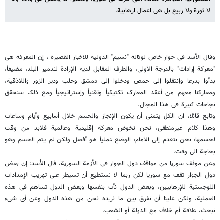
لا ثورة ولا ربیع بل هی اعمال ارهابیة.
وقال الأسد فی حوار خاص لوکالة "نسیم" الدولیة للاخبار القصیرة ، إن المعرکة هی
"معرکة إرادات" بالدرجة الأولی، والطرف المقابل لدیه الإرادة لتدمیر البلد، مضیفاً،
بدأوا بدرعا وإنتقلوا إلى حمص ودخلوا إلى دمشق وحلب ودیر الزور واللاذقیة،
ومعارکنا معهم من أعقد المعارک تکتیکیاً وتقنیاً وإستراتیجیاً ومع ذلک سنحقق
نجاحات کبیرة فی هذا المجال.
وتابع قائلا، ان الکل یتمنى أن یکون الإنجاز والحسم خلال أسابیع وأیام وساعات
وهذا کلام غیرمنطقی، نحن نخوض معرکة إقلیمیة وعالمیة فلابد من وقت
لحسمها، نحن نتقدم إلى الأمام، الوضع عملیاً هو أفضل ولکن لم یتم الحسم وهو
بحاجة الى وقت.
وعن موقف سوریا من مواقف دول الجوار فی الأزمة السوریة، قال الأسد: إن بعض
دول الجوار تقف مع سوریا لکن ربما لا تستطیع أن تسیطر على تهریب الإمدادات
اللوجستیة للإرهابیین، وبعض الدول نأت بنفسها وبعض الدول تساهم فی هذه
العملیة، ولکن علینا أن نفرق بین ما نریده نحن من هذه الدول وعن أی شیء
نبحث، علاقة أم خلاف مع الدولة أو الشعب.