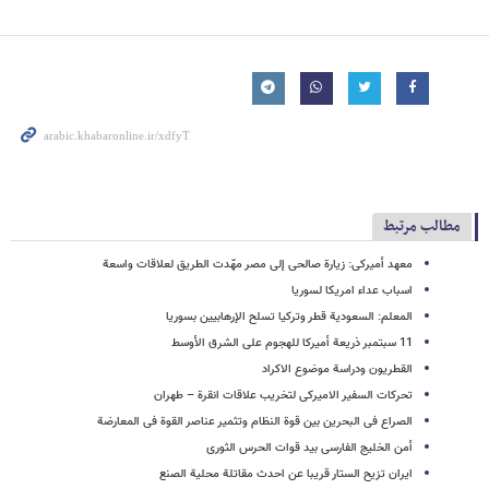
مطالب مرتبط
معهد أمیرکی: زیارة صالحی إلى مصر مهّدت الطریق لعلاقات واسعة
اسباب عداء امریکا لسوریا
المعلم: السعودیة قطر وترکیا تسلح الإرهابیین بسوریا
11 سبتمبر ذریعة أمیرکا للهجوم على الشرق الأوسط
القطریون ودراسة موضوع الاکراد
تحرکات السفیر الامیرکی لتخریب علاقات انقرة – طهران
الصراع فی البحرین بین قوة النظام وتثمیر عناصر القوة فی المعارضة
أمن الخلیج الفارسی بید قوات الحرس الثوری
ایران تزیح الستار قریبا عن احدث مقاتلة محلیة الصنع