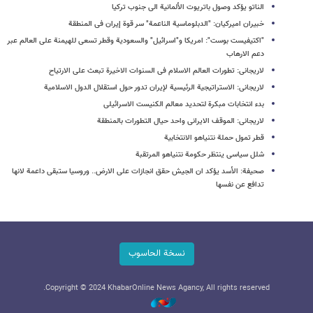
الناتو یؤکد وصول باتریوت الألمانیة الى جنوب ترکیا
خبیران امیرکیان: "الدبلوماسیة الناعمة" سر قوة إیران فی المنطقة
"اکتیفیست بوست": امریکا و"اسرائیل" والسعودیة وقطر تسعى للهیمنة على العالم عبر
دعم الارهاب
لاریجانی: تطورات العالم الاسلام فی السنوات الاخیرة تبعث على الارتیاح
لاریجانی: الاستراتیجیة الرئیسیة لإیران تدور حول استقلال الدول الاسلامیة
بدء انتخابات مبکرة لتحدید معالم الکنیست الاسرائیلی
لاریجانی: الموقف الایرانی واحد حیال التطورات بالمنطقة
قطر تمول حملة نتنیاهو الانتخابیة
شلل سیاسی ینتظر حکومة نتنیاهو المرتقبة
صحیفة: الأسد یؤکد ان الجیش حقق انجازات على الارض.. وروسیا ستبقى داعمة لانها
تدافع عن نفسها
نسخة الحاسوب
Copyright © 2024 KhabarOnline News Agancy, All rights reserved.