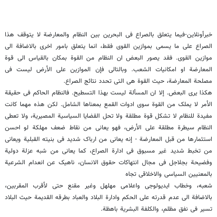
خبرأونلاین-فیما یتعلق بالصراع فی البحرین بین النظام والمعارضة لا یتوقف هذا
الصراع على ما یسمى بموازین القوى فقط، انما یتعلق بامور اخرى بالاضافة الى
موازین القوى. فقد یصور البعض ان النظام من القوة بمکان بالقیاس الى قوة
المعارضة او امکانیات الشعب. وبالتالی فإن الموازین على الأرض لیست فی
مصلحة المعارضة، حیث القوة هی التی تحدد نتائج الصراع.
هکذا یرى البعض. إلا ان المسألة لیست بهذا التسطیح. فالنظام الحاکم فی حقیقة
الأمر لا یملک من القوة سوى ادوات القمع بمعناها الشامل. لکن هذه مهما کانت
مفیدة للنظام لا تشکل قوة مطلقة ولا تحل القضایا السیاسیة المصیریة، ولا تعطی
النظام سیطرة مطلقة على الأرض، فهو یعانی من نقاط ضعف مهلکة لو احسن
استثمارها من قبل المعارضة - إنه یعانی من ارباک شدید فی بنیته القبلیة ویعانی
من تخبط شدید غیر مسبوق فی ادارة الصراع، کما یعانی من شبه عزلة دولیة
وفضیحة بجلاجل فی مجال انتهاکات حقوق الانسان، ناهیک عن انعدام الشرعیة
بالمعنیین السیاسی والاخلاقی تجاه
شعبه، وخطاب ایدیولوجی واعلامی مهلهل وغیر مقنع حتى لأقرب المقربین،
بالاضافة الى عدم قدرته على الحکم وادارة البلاد والعباد بطرقه القدیمة حیث البلاد
تسیر فی نفق مظلم، والکلفة البشریة باهظة.