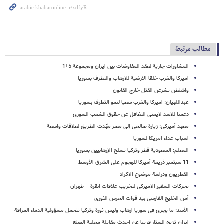
مطالب مرتبط
المشاورات جاریة لعقد المفاوضات بین ایران ومجموعة 5+1
امیرکا والغرب خلقا الارضیة للارهاب والتطرف بسوریا
واشنطن تشرعن القتل خارج القانون
عبداللهیان: امیرکا والغرب سعیا لنمو التطرف بسوریا
دعمنا للاسد لایعنی التغافل عن حقوق الشعب السوری
معهد أمیرکی: زیارة صالحی إلى مصر مهّدت الطریق لعلاقات واسعة
اسباب عداء امریکا لسوریا
المعلم: السعودیة قطر وترکیا تسلح الإرهابیین بسوریا
11 سبتمبر ذریعة أمیرکا للهجوم على الشرق الأوسط
القطریون ودراسة موضوع الاکراد
تحرکات السفیر الامیرکی لتخریب علاقات انقرة – طهران
أمن الخلیج الفارسی بید قوات الحرس الثوری
الأسد: ما یجری فی سوریا ارهاب ولیس ثورة وترکیا تتحمل مسؤولیة الدماء المراقة
ایران تزیح الستار قریبا عن احدث مقاتلة محلیة الصنع