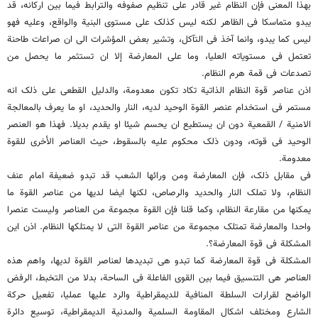
بهذا المعنى فإن النظام غیر قادر على تنظیم صفوفه والترابط فیما بین ارکانه، قد
یبدو متماسکا فی الظاهر لکنه لیس کذلک على مستوى البنیة والواقع، وعلیه فهو
لیس کما یبدو، وانما آخذ فی التآکل، وتشیر بعض المؤشرات الى ان صراعات طاحنة
تعتمل فی مستویاته العلیا، وما على المعارضة إلا ان تستثمر ما یحصل من
تصدعات فی قمة هرم النظام.
اذن عناصر قوة النظام الذاتیة تکاد تکون معدومة، والدلیل القطعی على ذلک انه
مستمر فی استخدام عنصر القوة الوحید لدیه، النار والحدید، او ما یعرف بالمعالجة
الامنیة / القمعیة دون ان یستطیع ان یحسم شیئا او یقدم بدیلا. فهذا هو العنصر
الوحید فی قوته، ودون ذلک محکوم علیه بالسقوط، حیث العناصر الأخرى للقوة
معدومة.
فی مقابل ذلک، فإن المعارضة ومن ورائها الشعب قد تبدو ضعیفة امام عنف
النظام، ولا تملک النار والحدید والرصاص، لکنها ایضا لدیها من عناصر القوة ما
یمکنها من مقارعة النظام، وکما قلنا فإن القوة مجموعة من العناصر ولیست عنصرا
واحدا والمعارضة تمتلک مجموعة من عناصر القوة التی لا یمتلکها النظام. اذن این
المشکلة فی قوة المعارضة؟.
المشکلة فی قوة المعارضة کما تبدو هی تبدیدها لعناصر القوة لدیها، واهم هذه
العناصر هی التنسیق فیما بین القوى الفاعلة فی الساحة، بدلا من التخبط، الرفض
الواضح لقرارات السلطة المنافیة للدیمقراطیة والرد علیها عملیا، تفعیل حرکة
الشارع ومختلف اشکال المقاومة السلمیة والمدنیة الدیمقراطیة، توسیع دائرة