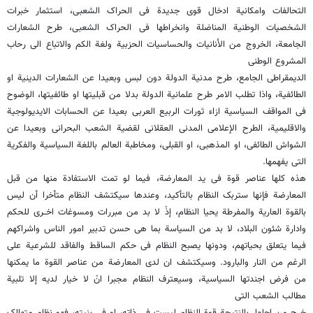
التحالفات وامکانیة ادخال قوى جدیدة فی الحراک الشعبی، استثمار خبرات
الشخصیات الوطنیة المناضلة وانخراطها فی الحراک الشعبی، طرح الشعارات
الجامعة، الخروج من الأنانیات والحساسیات الحزبیة ولغة الکم والاتباع الى رحاب
المشروع الوطنی
الدیمقراطی الجامع، طرح مدنیة الدولة دون لبس وبعیدا عن الشعارات الدینیة او
الطائفیة، واذا تطلب الامر طرح علمانیة الدولة بدلا من قبلیتها او طائفیتها، الوضوح
فی المواقف السیاسیة ازاء ثورات الربیع العربی بعیدا عن الحسابات الایدیولوجیة
والاقلیمیة، الطرح الإعلامی المدنی العقلانی لقضیة الشعب البحرانی وبعیدا عن
الشواش الطائفی، او المذهبی، او القبلی، ومخاطبة العالم باللغة السیاسیة والفکریة
التی یفهمها.
هذه کلها عناصر قوة فی ید المعارضة، فیما لو تمت الاستفادة منها من قبل
المعارضة فإنها ستربک النظام بالتأکید، وعندها سیکتشف النظام متأخرا أن لیس
بالقوة العاریة والمفرطة یحیا النظام، إذْ لا بد من مبررات ومسوغات اخــرى للحکم
وادارة شئون البلاد، لا بد من السیاسة بما هی حسن تدبیر امور الناس واشراکهم
فیما یتعلق بحیاتهم، ودونها یصبح النظام فی حکم الساقط والفاقد للشرعیة على
الرغم من النار والبارود. وسیکتشف ان لدى المعارضة من عناصر القوة ما یمکنها
من فرض اجندتها السیاسیة، وسیعترف النظام مجبرا انْ لا خیار لدیه إلا تلبیة
مطالب الشعب التی