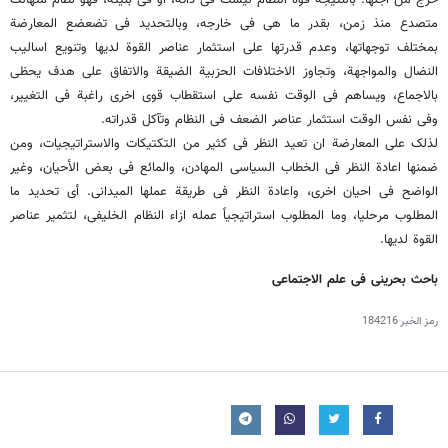
خرج من اجلها. بالنتیجة قوة النظام لیست فی ذاته، او فی بنیته، فهو نظام متهالک
متصدع منذ زمن، بقدر ما هی فی خارجه، وبالتحدید فی تضعضع المعارضة
بمختلف توجهاتها، وعدم قدرتها على استثمار عناصر القوة لدیها وتنویع اسالیب
النضال والمواجهة، وتجاوز الاختلافات الحزبیة الضیقة والاتفاق على هدف یحظى
بالاجماع، ویساهم فی الوقت نفسه على استقطاب قوى اخرى راغبة فی التغییر،
وفی نفس الوقت استثمار عناصر الضعف فی النظام وتآکل قدراته.
لذلک على المعارضة ان تعید النظر فی کثیر من التکتیکات والاستراتیجیات، ومن
ضمنها اعادة النظر فی الخطاب السیاسی المهادن، والمائع فی بعض الأحیان، وغیر
الواضح فی احیان اخرى، واعادة النظر فی طریقة عملها المیدانی. أی تحدید ما
المطلوب مرحلیا، وما المطلوب استراتیجیاً عمله ازاء النظام الخلیفی، لتثمیر عناصر
القوة لدیها.
باحث بحرینی فی علم الاجتماعی
رمز الخبر
184216