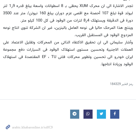
تجدر الاشارة الى ان محرک XUM یحظى بـ 8 اسطوانات واسعة یبلغ قدره 9ر1 لتر
لیولد قوة تبلغ 107 أحصنة مع اقصى عزم دوران یبلغ 160 نیوتن/ متر عند 3500
دورة فی الدقیقة ویستهلک 4ر8 لترات من الوقود فی کل 100 کیلو متر.
وینتج هذا المرحک حالیا فی نوعه العامل بالبنزین، غیر ان الشرکة تنوی انتاج نوعه
المزدوج الوقود فی المستقبل القریب.
وأشار سلیمانی الى ان تحقیق الاکتفاء الذاتی من المحرکات وتقلیل الاعتماد على
العملات الاجنبیة وتحسین مستوى استهلاک الوقود فی السیارات دفع مجموعة
ایران خودرو الى تحسین وتطویر محرکات فئتی EF ، TU المقتصدة فی استهلاک
الوقود وزیادة انتاجها.
رمز الخبر
184329