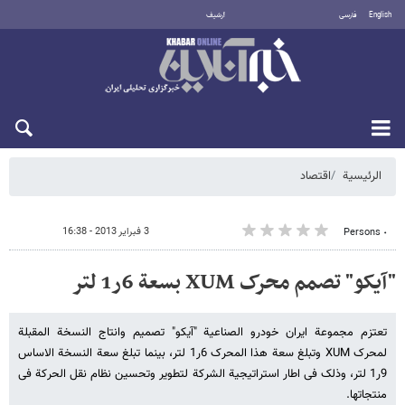
English
فارسی
أرشيف
السبت 8 أغسطس 2026
الرئيسية
اقتصاد
3 فبراير 2013 - 16:38
٠ Persons
"آیکو" تصمم محرک XUM بسعة 6ر1 لتر
تعتزم مجموعة ایران خودرو الصناعیة "آیکو" تصمیم وانتاج النسخة المقبلة
لمحرک XUM وتبلغ سعة هذا المحرک 6ر1 لتر، بینما تبلغ سعة النسخة الاساس
9ر1 لتر، وذلک فی اطار استراتیجیة الشرکة لتطویر وتحسین نظام نقل الحرکة فی
منتجاتها.