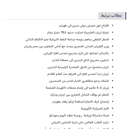
مطالب مرتبط
افتتاح اول معرض دولی بحری فی طهران
تجارة ایران الخارجیة اجتازت حدود الـ78 ملیار دولار
الحظر النفطی ساهم بتوجه صناعة النفط الایرانیة نحو الاکتفاء الذاتی
وزیر الطیران المدنی المصری یبحث مع أمانی التعاون بین مصر وایران
باکستان تصادق علی قرار مشروع تصدیر الغاز الإیرانی
تدشین مشروع انتاج البنزین فی مصفاة آبادان
ایران ستصبح من الدول المصدرة الرئیسیة للبنزین
ایران تبدأ تصدیر الغاز الی العراق منذ العام القادم
الشلاه یدعو متظاهری الانبار للحذر من المندسین
إیران الـ 6 عالمیا فی إنشاء محطات الکهرباء الضخمة
الحظر لم یوقف التبادل التجاری بین ایران وترکیا
إجتماع غرف التجارة لمنظمة إیکو یعقد بطهران
اقرار المیزانیة الأوروبیة
لجنة مشترکة إیرانیة ـ روسیة تعقد الیوم بموسکو
تزاید الطلب العالمی على ‌شراء النحاس الایرانی