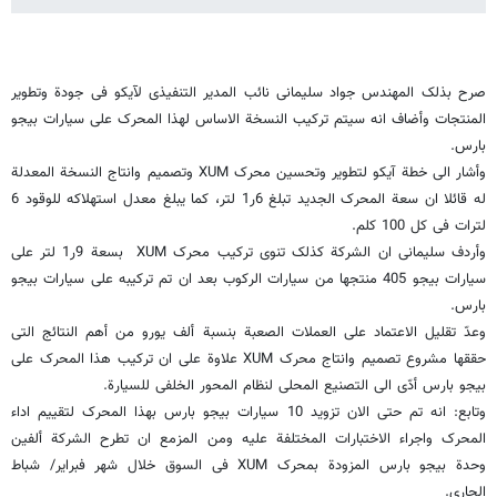
صرح بذلک المهندس جواد سلیمانی نائب المدیر التنفیذی لآیکو فی جودة وتطویر
المنتجات وأضاف انه سیتم ترکیب النسخة الاساس لهذا المحرک على سیارات بیجو
بارس.
وأشار الى خطة آیکو لتطویر وتحسین محرک XUM وتصمیم وانتاج النسخة المعدلة
له قائلا ان سعة المحرک الجدید تبلغ 6ر1 لتر، کما یبلغ معدل استهلاکه للوقود 6
لترات فی کل 100 کلم.
وأردف سلیمانی ان الشرکة کذلک تنوی ترکیب محرک XUM بسعة 9ر1 لتر على
سیارات بیجو 405 منتجها من سیارات الرکوب بعد ان تم ترکیبه على سیارات بیجو
بارس.
وعدّ تقلیل الاعتماد على العملات الصعبة بنسبة ألف یورو من أهم النتائج التی
حققها مشروع تصمیم وانتاج محرک XUM علاوة على ان ترکیب هذا المحرک على
بیجو بارس أدّى الى التصنیع المحلی لنظام المحور الخلفی للسیارة.
وتابع: انه تم حتى الان تزوید 10 سیارات بیجو بارس بهذا المحرک لتقییم اداء
المحرک واجراء الاختبارات المختلفة علیه ومن المزمع ان تطرح الشرکة ألفین
وحدة بیجو بارس المزودة بمحرک XUM فی السوق خلال شهر فبرایر/ شباط
الجاری.