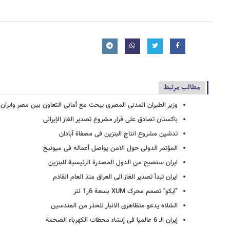
مطالب مرتبط
وزیر الطیران المدنی المصری یبحث مع أمانی التعاون بین مصر وایران
باکستان تصادق علی قرار مشروع تصدیر الغاز الإیرانی
تدشین مشروع انتاج البنزین فی مصفاة آبادان
المؤتمر الدولی حول الامن یواصل أعماله فی میونیخ
ایران ستصبح من الدول المصدرة الرئیسیة للبنزین
ایران تبدأ تصدیر الغاز الی العراق منذ العام القادم
"آیکو" تصمم محرک XUM بسعة 6ر1 لتر
الشلاه یدعو متظاهری الانبار للحذر من المندسین
إیران الـ 6 عالمیا فی إنشاء محطات الکهرباء الضخمة