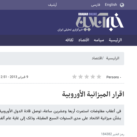
English
فارسی
أرشيف
الرئيسية
سیاسه
اقتصاد
ثقافه
الرئيسية
اقتصاد
9 فبراير 2013 - 12:51
٠ Persons
اقرار المیزانیة الأوروبیة
فی أعقاب مفاوضات استمرت أربعا وعشرین ساعة، توصل قادة الدول الأوروبیة
بشأن میزانیة الاتحاد على مدى السنوات السبع المقبلة، وذلک إلى غایة عام أل
رمز الخبر
184382