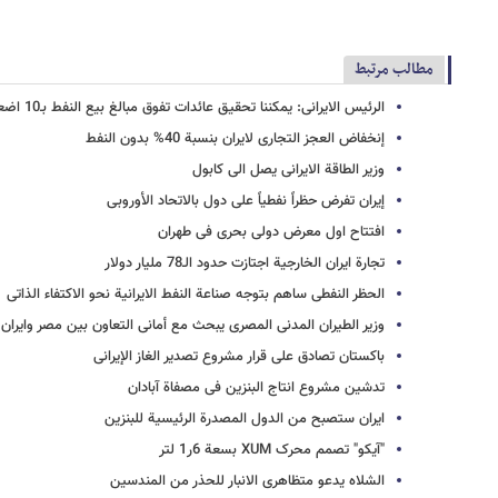
مطالب مرتبط
الرئیس الایرانی: یمکننا تحقیق عائدات تفوق مبالغ بیع النفط بـ10 اضعاف
إنخفاض العجز التجاری لایران بنسبة 40% بدون النفط
وزیر الطاقة الایرانی یصل الی کابول
إیران تفرض حظراً نفطیاً علی دول بالاتحاد الأوروبی
افتتاح اول معرض دولی بحری فی طهران
تجارة ایران الخارجیة اجتازت حدود الـ78 ملیار دولار
الحظر النفطی ساهم بتوجه صناعة النفط الایرانیة نحو الاکتفاء الذاتی
وزیر الطیران المدنی المصری یبحث مع أمانی التعاون بین مصر وایران
باکستان تصادق علی قرار مشروع تصدیر الغاز الإیرانی
تدشین مشروع انتاج البنزین فی مصفاة آبادان
ایران ستصبح من الدول المصدرة الرئیسیة للبنزین
"آیکو" تصمم محرک XUM بسعة 6ر1 لتر
الشلاه یدعو متظاهری الانبار للحذر من المندسین