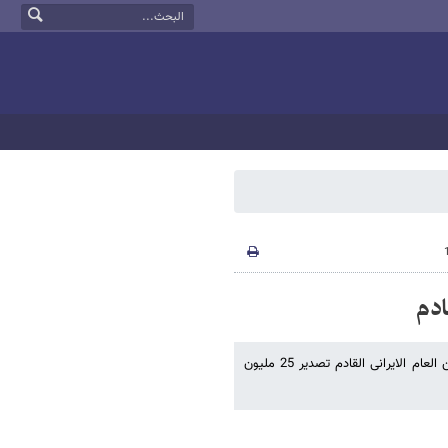
ادم
اعلن المدیر العام لشرکة الغاز الوطنیة الایرانیة جواد اوجی إن ایران ستبدأ من العام الایرانی القادم تصدیر 25 ملیون