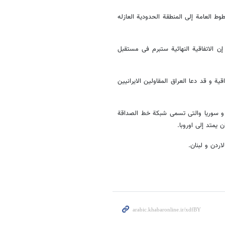
ط العامة إلی المنطقة الحدودیة العازله
 إن الاتفاقیة النهائیة ستبرم فی مستقبل
لاراضی العراقیة و قد دعا العراق المقاولین الایرانیین
ق و سوریا والتی تسمی شبکة خط الصداقة
 یمتد إلی اوروبا.
ردن و لبنان.