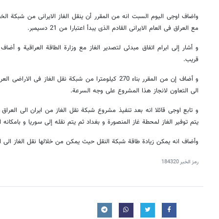
واضاف اوجی الیوم السبت انه من المقرر أن ینقل الغاز الایرانی من شبکة الخطو
مع العراق فی العام الایرانی القادم الذی یبدأ اعتبارا من 21 دسیمبر.
و أشار إلی ابرام اتفاق مبدئی لتصدیر الغاز مع وزارة الطاقة العراقیة و أضاف
قریب.
و أضاف إن من المقرر بناء 270 کیلومترا من شبکة نقل الغاز فی ا
الی التعاون لانجاز هذا المشروع علی وجه السرعة.
و تابع اوجی قائلا انه بعد تنفیذ مشروع شبکة نقل الغاز من ایران الی العرا
یتم توفیر الغاز لمحطة غاز المنصورة و بغداد ثم یتم نقله إلی سوریا و بامکانه ان
وأضاف انه یمکن زیادة طاقة شبکة النقل حیث یمکن من خلالها نقل الغاز الی الا
رمز الخبر
184320