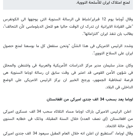
لمنع امتلاک ایران للأسلحة النوویة.
وقال أوباما یوم 12 فبرایر/شباط فی الرسالة السنویة التی یوجهها الى الکونغرس
"على القیادة الایرانیة ان تدرک ان الوقت حالیا هو للحل الدبلوماسی لأن التحالف"،
یطالب بان تنفذ ایران "التزاماتها".
وشدد الرئیس الامریکی فی هذا الشأن "ونحن سنفعل کل ما بوسعنا لمنع حصول
ایران على السلاح النووی".
وکان منذر سلیمان مدیر مرکز الدراسات الأمریکیة والعربیة فی واشنطن والمحلل
فی شؤون الأمن القومی قد اعتبر فی وقت سابق ان رسالة اوباما السنویة هی
فرصة لمخاطبة الجمهور، ورجح الخبیر ان یرکز الرئیس الامریکی على الوضع
الداخلی فی البلاد.
اوباما یعد بسحب 34 الف جندی امیرکی من افغانستان
اعلن الرئیس الامیرکی باراک اوباما مساء الثلاثاء سحب 34 الف عسکری امیرکی
من افغانستان (ای نصف العدد) خلال السنة المقبلة، وذلک فی خطابه السنوی
حول حالة الاتحاد.
وقال اوباما، "استطیع ان اعلن انه خلال العام المقبل سیعود 34 الف جندی امیرکی