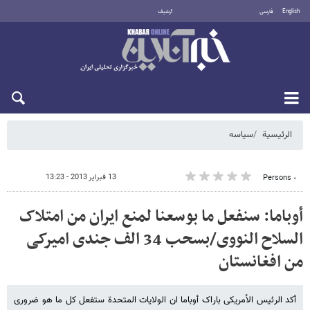
English
فارسی
أرشيف
الخميس 6 أغسطس 2026
الرئيسية
سیاسه
13 فبراير 2013 - 13:23
٠ Persons
أوباما: سنفعل ما بوسعنا لمنع ایران من امتلاک
السلاح النووی/بسحب 34 الف جندی امیرکی
من افغانستان
أکد الرئیس الأمریکی باراک أوباما ان الولایات المتحدة ستفعل کل ما هو ضروری