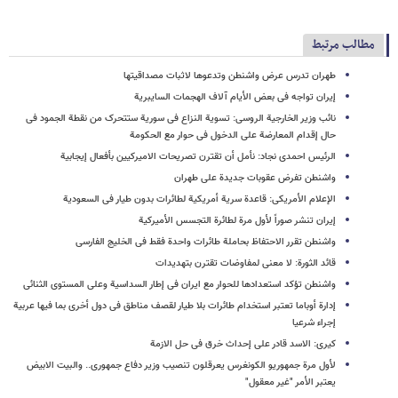
مطالب مرتبط
طهران تدرس عرض واشنطن وتدعوها لاثبات مصداقیتها
إیران تواجه فی بعض الأیام آلاف الهجمات السایبریة
نائب وزیر الخارجیة الروسی: تسویة النزاع فی سوریة ستتحرک من نقطة الجمود فی
حال إقدام المعارضة على الدخول فی حوار مع الحکومة
الرئیس احمدی نجاد: نأمل أن تقترن تصریحات الامیرکیین بأفعال إیجابیة
واشنطن تفرض عقوبات جدیدة على طهران
الإعلام الأمریکی: قاعدة سریة أمریکیة لطائرات بدون طیار فی السعودیة
إیران تنشر صوراً لأول مرة لطائرة التجسس الأمیرکیة
واشنطن تقرر الاحتفاظ بحاملة طائرات واحدة فقط فی الخلیج الفارسی
قائد الثورة: لا معنى لمفاوضات تقترن بتهدیدات
واشنطن تؤکد استعدادها للحوار مع ایران فی إطار السداسیة وعلى المستوى الثنائی
إدارة أوباما تعتبر استخدام طائرات بلا طیار لقصف مناطق فی دول أخرى بما فیها عربیة
إجراء شرعیا
کیری: الاسد قادر على إحداث خرق فی حل الازمة
لأول مرة جمهوریو الکونغرس یعرقلون تنصیب وزیر دفاع جمهوری.. والبیت الابیض
یعتبر الأمر "غیر معقول"