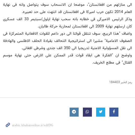
الى منازلهم من افغانستان"، موضحا ان الانسحاب سوف یتواصل وانه فی نهایة
العام 2014 تکون حرب امیرکا فی افغانستان قد انتهت على حد تعبیره.
وذکر الرئیس الامیرکی فی خطابه بانه سحب نهایة ایلول/سبتبمر 33 الف عسکری
کان ارسلهم نهایة 2009 الى افغانستان لمحاربة حرکة طالبان.
واضاف "هذا الربیع، سوف تنتقل قواتنا الى دور داعم للقوات الافغانیة المتمرکزة فی
الصفوف الامامیة" مشیرا الى استراتیجیة التحالف بقیادة الحلف الاطلسی والهادفة
الى نقل المسؤولیة الامنیة تدریجیا الى 350 الف جندی وشرطی افغانی.
واوضح ان "الفکرة هی ابقاء قوات قدر الممکن على الارض حتى نهایة موسم
القتال" فی مطلع الخریف.
رمز الخبر
184403