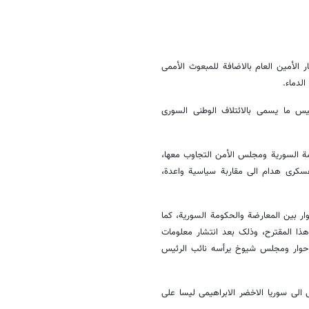
الأمین العام بالاضافة للمبعوث الأممی
لدماء.
س ما یسمى بالائتلاف الوطنی السوری
 السوریة ومجلس الأمن التجاوب معها،
سکری هدام الى مقاربة سیاسیة واعدة،
بین المعارضة والحکومة السوریة، کما
ذا المقترح، وذلک بعد انتشار معلومات
حوار ومجلس شیوخ یرأسه نائب الرئیس
 الى سوریا الاخضر الابراهیمی لیسا على