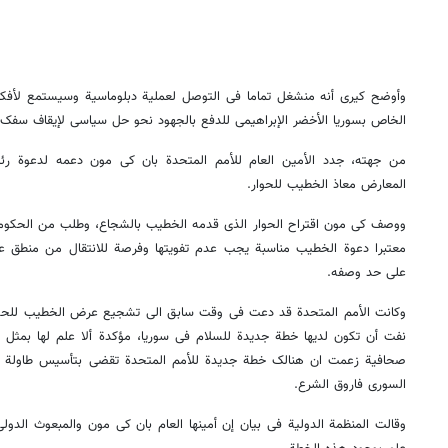
وأوضح کیری أنه منشغل تماما فی التوصل لعملیة دبلوماسیة وسیستمع لأفکار 
الخاص بسوریا الأخضر الإبراهیمی للدفع بالجهود نحو حل سیاسی لإیقاف سفک ا
من جهته، جدد الأمین العام للأمم المتحدة بان کی مون دعمه لدعوة رئی
المعارض معاذ الخطیب للحوار.
ووصف کی مون اقتراح الحوار الذی قدمه الخطیب بالشجاع، وطلب من الحکومة
معتبرا دعوة الخطیب مناسبة یجب عدم تفویتها وفرصة للانتقال من منطق ع
على حد وصفه.
وکانت الأمم المتحدة قد دعت فی وقت سابق الى تشجیع عرض الخطیب للحوار 
نفت أن تکون لدیها خطة جدیدة للسلام فی سوریا، مؤکدة ألا علم لها بمثل ه
صحافیة زعمت ان هنالک خطة جدیدة للأمم المتحدة تقضی بتأسیس طاولة 
السوری فاروق الشرع.
وقالت المنظمة الدولیة فی بیان إن أمینها العام بان کی مون والمبعوث الدولی