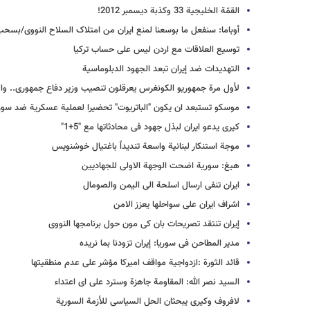
القمّة الخلیجیة 33 وکذبة دیسمبر 2012!
أوباما: سنفعل ما بوسعنا لمنع ایران من امتلاک السلاح النووی/بسحب 34 الف جندی امیرکی من افغانست
توسیع العلاقات مع اردن لیس علی حساب ترکیا
التهدیدات ضد إیران تبعد الجهود الدبلوماسیة
لأول مرة جمهوریو الکونغرس یعرقلون تنصیب وزیر دفاع جمهوری.. والب
موسکو تستبعد ان یکون "الباتریوت" تحضیرا لعملیة عسکریة ضد سور
کیری یدعو ایران لبذل جهود فی محادثاتها مع "5+1"
موجة استنکار لبنانیة واسعة تندیداً باغتیال خوشنویس
هیغ: سوریة اضحت الوجهة الاولى للجهادیین
ایران تنفی ارسال اسلحة الى الیمن والصومال
اشراف ایران على سواحلها یعزز الامن
إیران تنتقد تصریحات بان کی مون حول برنامجها النووی
مدیر المطاحن فی سوریا: إیران تزودنا بما نریده
قائد الثورة :ازدواجیة مواقف امیرکا مؤشر على عدم منطقیتها
السید نصر الله: المقاومة جاهزة وسترد على ای اعتداء
لافروف وکیری یبحثان الحل السیاسی للأزمة السوریة