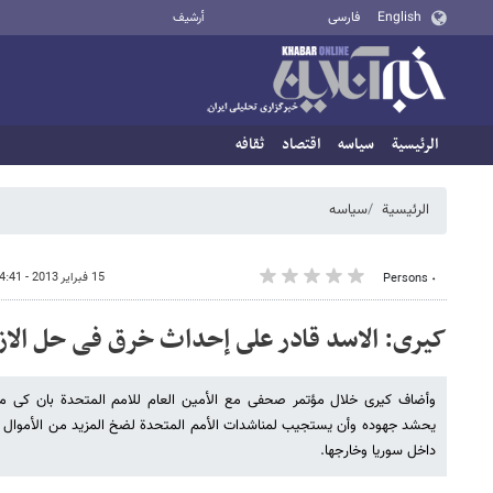
English
فارسی
أرشيف
الرئيسية
سیاسه
اقتصاد
ثقافه
الرئيسية
سیاسه
15 فبراير 2013 - 14:41
٠ Persons
کیری: الاسد قادر على إحداث خرق فی حل الاز
وأضاف کیری خلال مؤتمر صحفی مع الأمین العام للامم المتحدة بان کی مو
یحشد جهوده وأن یستجیب لمناشدات الأمم المتحدة لضخ المزید من الأموال لت
داخل سوریا وخارجها.