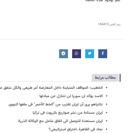
علم بوجود هذه الخطة.
رمز الخبر
184415
مطالب مرتبط
الخطیب: المواقف المتباینة داخل المعارضة أمر طبیعی والکل متفق عل
الاسد یؤکد ان سوریا لن تتنازل عن مبادئها
نتانیاهو یرى أن ایران تقترب من "الخط الأحمر" فی ملفها النووی
ایران مستاءة من نشر صواریخ باتریوت فی ترکیا
ایران مستعدة للتوصل الى اتفاق شامل مع الوکالة الذریة
نجاد فی القاهرة..اختراق استراتیجی؟