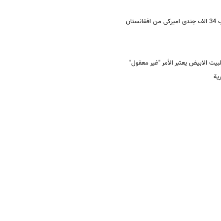
ان
یت الابیض یعتبر الأمر "غیر معقول"
یة