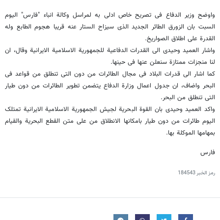
واوضح وزیر الدفاع فی تصریح خاص ادلى به لمراسل وکالة انباء "فارس" الیوم
السبت بان الزورق الطائر الجدید الذی سیزاح الستار عنه قریبا هجوم الطابع وله
القدرة على اطلاق الصواریخ.
واشار العمید وحیدی الى القدرات الدفاعیة للجمهوریة الاسلامیة الایرانیة وقال، ان
لنا منجزات ممتازة سنعلن عنها فی حینها.
کما اشار الى قدرات البلاد فی مجال الطائرات من دون التی تنطلق من قواعد فی
البحر واضاف، ان جدول اعمال وزارة الدفاع یتضمن تطویر الطائرات من دون طیار
التی تنطلق من البحر.
واکد العمید وحیدی بان القوة البحریة لجیش الجمهوریة الاسلامیة الایرانیة تمتلک
الیوم طائرات من دون طیار بامکانها الانطلاق من على متن القطع البحریة والقیام
بمهامها الموکلة بها.
فارس
رمز الخبر
184543