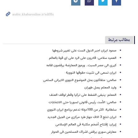
مطالب مرتبط
صمود ایران اجبر الدول الست على تغییر شروطها
العمید سلامی: قادرون علی الرد علی ای قوة بالعالم
کیری الى مصر السبت.. ورموز المعارضة یرفضون لقاءه
ایران تسعى الى تثبیت حقوقها النوویة
صالحی: متفائلون بحل الموضوع النووی الایرانی السلمی
ولید المعلم یصل طهران
المعلم: ینبغی الضغط على ترکیا وقطر لوقف العنف
صالحی: الأسد، رئیس قانونی لسوریا حتى الانتخابات
سلطانیة: اکثر من 100دولة تدعم برنامج ایران النووی
ایران تنتج 3 الاف جهاز طرد مرکزی من الجیل الجدید
إیران: إفتتاح أضخم مکتبة فی العالم الإسلامی
معارض سوری یرفض اشراک المسلحین فی الحوار