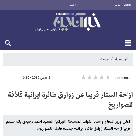
English
فارسی
أرشيف
الجمعة 7 أغسطس 2026
الرئيسية
سیاسه
2 مارس 2013 - 16:18
٠ Persons
ازاحة الستار قریبا عن زوارق طائرة ایرانیة قاذفة
للصواریخ
اعلن وزیر الدفاع واسناد القوات المسلحة الایرانیة العمید احمد وحیدی بانه سیتم
قریبا ازاحة الستار زوارق طائرة ایرانیة جدیدة قاذفة للصواریخ.