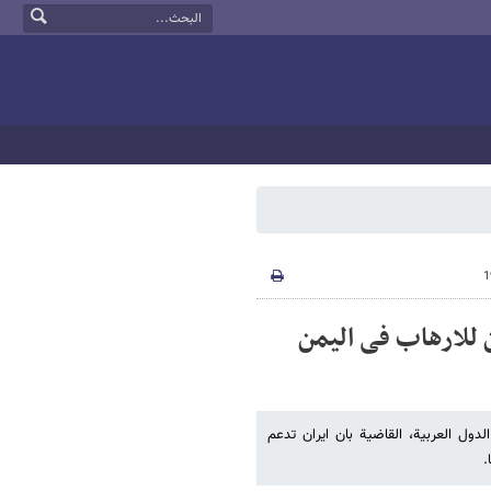
ن للارهاب فی الیمن
لدول العربیة، القاضیة بان ایران تدعم
.