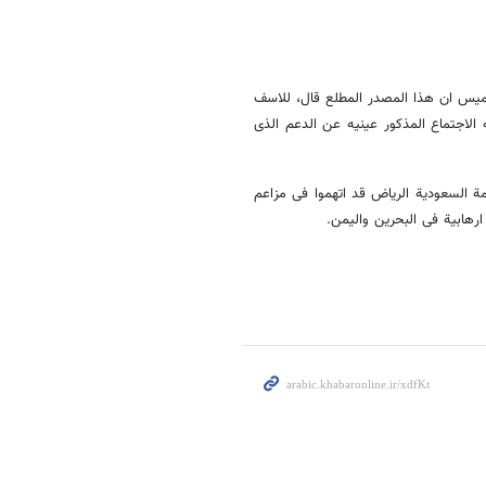
 الخمیس ان هذا المصدر المطلع قال، للاسف
الاجتماع المذکور عینیه عن الدعم الذی
مة السعودیة الریاض قد اتهموا فی مزاعم
ارهابیة فی البحرین والیمن.