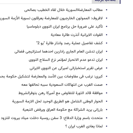
مطالب المعارضةالسوریة خلال لقاء الخطیب بصالحی
لافروف: الممولون الخارجیون للمعارضة یعرقلون تسویة الأزمة السوری
تأکید على ضرورة حل برنامج ایران النووی دبلوماسیا
القوات الایرانیة أنذرت طائرة معادیة
کشف تفاصیل عملیة رصد وانذار طائرة "یو 2"
ایران تدشن العام الجاری رادارین احدهما استراتیجی فضائی
ایران تدعو عدم الانحیاز لمؤتمر نزع السلاح النووی
عرض تقریر استخباراتی امیرکی عن النووی الایرانی
کیری: نرغب فی مفاوضات بین الأسد والمعارضة لتشکیل حکومة بح
صمت الغرب عن انتهاکات السعودیة سببه تحالفها معه
موافقة قائد الثورة للتفاوض مع أمیرکا رهن بتوفرالشروط
الحوار الوطنی الشامل هو الطریق الوحید لحل الازمة السوریة
بارزانی یرید الشراکة مع حکومة العراق ویرفض التبعیة
متحدث باسم وزارة الدفاع: 3 سفن روسیة دخلت میناء بیروت للتزود بالمؤن
لماذا یعادی الغرب ایران ؟