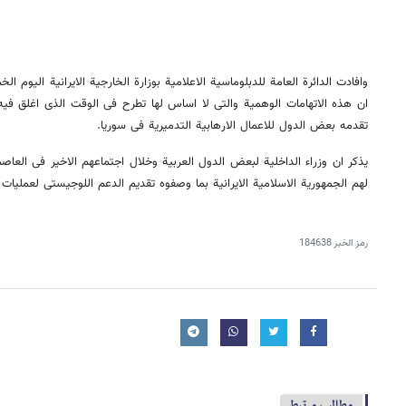
وافادت الدائرة العامة للدبلوماسیة الاعلامیة بوزارة الخارجیة الایرانیة الیوم
ان هذه الاتهامات الوهمیة والتی لا اساس لها تطرح فی الوقت الذی اغلق فیه 
تقدمه بعض الدول للاعمال الارهابیة التدمیریة فی سوریا.
یذکر ان وزراء الداخلیة لبعض الدول العربیة وخلال اجتماعهم الاخیر فی العاص
لهم الجمهوریة الاسلامیة الایرانیة بما وصفوه تقدیم الدعم اللوجیستی لعملیات 
رمز الخبر
184638
مطالب مرتبط