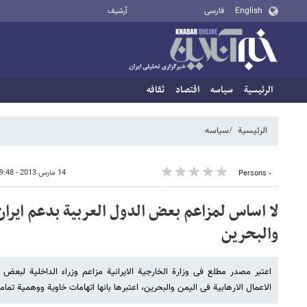
English
فارسی
أرشيف
الرئيسية
سیاسه
اقتصاد
ثقافه
الرئيسية
سیاسه
14 مارس 2013 - 19:48
٠ Persons
لا اساس لمزاعم بعض الدول العربیة بدعم ایرا
والبحرین
اعتبر مصدر مطلع فی وزارة الخارجیة الایرانیة مزاعم وزراء الداخلیة لبعض ا
الاعمال الارهابیة فی الیمن والبحرین، اعتبرها بانها اتهامات خاویة ووهمیة تماما