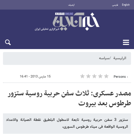
English
فارسی
أرشيف
الخميس 6 أغسطس 2026
الرئيسية
سیاسه
15 مارس 2013 - 16:41
٠ Persons
مصدر عسکری: ثلاث سفن حربیة روسیة ستزور
طرطوس بعد بیروت
ستزور 3 سفن حربیة روسیة تابعة لاسطول البلطیق نقطة الصیانة والامداد
الروسیة الواقعة فی میناء طرطوس السوری،