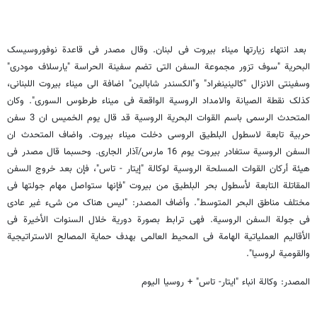
بعد انتهاء زیارتها میناء بیروت فی لبنان. وقال مصدر فی قاعدة نوفوروسیسک
البحریة "سوف تزور مجموعة السفن التی تضم سفینة الحراسة "یارسلاف مودری"
وسفینتی الانزال "کالینینغراد" و"الکسندر شابالین" اضافة الى میناء بیروت اللبنانی،
کذلک نقطة الصیانة والامداد الروسیة الواقعة فی میناء طرطوس السوری". وکان
المتحدث الرسمی باسم القوات البحریة الروسیة قد قال یوم الخمیس ان 3 سفن
حربیة تابعة لاسطول البلطیق الروسی دخلت میناء بیروت. واضاف المتحدث ان
السفن الروسیة ستغادر بیروت یوم 16 مارس/آذار الجاری. وحسبما قال مصدر فی
هیئة أرکان القوات المسلحة الروسیة لوکالة "إیتار - تاس"، فإن بعد خروج السفن
المقاتلة التابعة لأسطول بحر البلطیق من بیروت "فإنها ستواصل مهام جولتها فی
مختلف مناطق البحر المتوسط". وأضاف المصدر: "لیس هناک من شیء غیر عادی
فی جولة السفن الروسیة. فهی ترابط بصورة دوریة خلال السنوات الأخیرة فی
الأقالیم العملیاتیة الهامة فی المحیط العالمی بهدف حمایة المصالح الاستراتیجیة
والقومیة لروسیا".
المصدر: وکالة انباء "ایتار- تاس" + روسیا الیوم