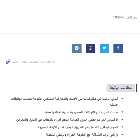
رمز الخبر
184649
مطالب مرتبط
کیری: نرغب فی مفاوضات بین الأسد والمعارضة لتشکیل حکومة بحسب توافقات
جنیف
صمت الغرب عن انتهاکات السعودیة سببه تحالفها معه
لا اساس لمزاعم بعض الدول العربیة بدعم ایران للارهاب فی الیمن والبحرین
الحوار الوطنی الشامل هو الطریق الوحید لحل الازمة السوریة
بارزانی یرید الشراکة مع حکومة العراق ویرفض التبعیة