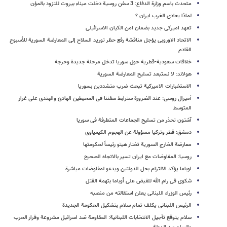
متحدث باسم وزارة الدفاع: 3 سفن روسیة دخلت میناء بیروت للتزود بالمؤن
لماذا یعادی الغرب ایران ؟
تعهد امیرکی جدید بضمان امن الکیان الاسرائیلی
الاتحاد الاوروبی یؤجل مناقشة رفع حظر تورید السلاح إلى المعارضة السوریة للأسبوع
القادم
خلافات سعودیة-قطریة حول سوریا تدخل مرحلة جدیدة وحرجة
هولاند: لا نستبعد تسلیح المعارضة السوریة
الاستخبارات الامیرکیة تبحث ضرب متشددین بسوریا
أمیرال روسی: عند الضرورة سترابط سفننا فی المحیطین الهادئ والهندی على غرار
المتوسط
آشتون تحذر من تسلیح الجماعات المتطرفة فی سوریا
دمشق: قطر وترکیا مسؤولة عن الهجوم الکیمیاوی
معارضة الخارج السوریة تختار هیتو رئیساً لحکومتها
روسیا: المفاوضات مع ایران تسیر بالاتجاه الصحیح
اوباما یؤکد الالتزام بحل الدولتین ویدعو لمفاوضات مباشرة
شکوى فی رام الله للقبض على أوباما بتهمة القتل
رئیس الوزراء اللبنانی یعلن استقالته من منصبه
الرئیس اللبنانی یکلف تمام سلام بتشکیل الحکومة الجدیدة
سلام یتوقع تأجیل الانتخابات اللبنانیة: المقاومة ضد اسرائیل مشروعة وقرار الحرب