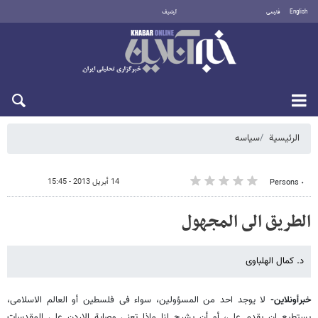
English
فارسی
أرشيف
الجمعة 7 أغسطس 2026
الرئيسية
سیاسه
14 أبريل 2013 - 15:45
٠ Persons
الطریق الى المجهول
د. کمال الهلباوی
خبرأونلاین-
لا یوجد احد من المسؤولین، سواء فی فلسطین أو العالم الاسلامی،
یستطیع ان یقدم على، أو أن یشرح لنا ماذا تعنی وصایة الاردن على المقدسات