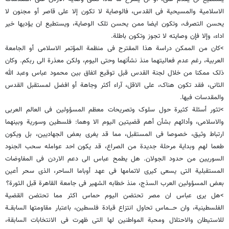
الاسلامیة والمسیحیة فی القدس، فالوصایة لا تکون إلا على قاصر أو مجنون لا
یحسن التصرف، وتکون ایضا ممن یحسن تلک الوصایة، ویستطیع ان یؤدیها خیر
اداء، وإلا فإن وصایته لا تجوز وتکون باطلة.
>کان من الممکن دراسة هذا المقترح فی منظمة المؤتمر الاسلامی أو الجامعة
العربیة، رغم عدم فعالیتهما منذ نشأتهما وحتى الیوم، ولکن معذرة الى ربکم. وکان
ذلک ممکنا من خلال لجنة القدس قبل توقیع اتفاق بین محمود عباس وعبد الله
الثانی، فقد تکون هناک، على الاقل، آراء أکثر وجاهة أو افضل لمستقبل القدس
والمقدسات فیها.
>تثور أسئلة کثیرة حول سلوک وتصریحات معظم المسؤولین فی العالم العربی
والاسلامی، وأدائهم بشأن أهم قضیتین الیوم الا وهما: فلسطین وسوریة وبینهما
ارتباط وثیق، خصوصا فی المستقبل، مما قد یغری بعض الجهادیین، بل ویکون
طعما لهم وبدایة مرحلة جدیدة من الصراع، قد یکون احد عوامله سحب الجنود
السوریین من حدود الجولان. هل یطمح عباس الى دعم الاردن فی المفاوضات
المستقبلیة التی یسعى کیری لاتمامها فی عهد أوباما الساحر، الذی سحر أعین
بعض المسؤولین العرب السذج، منذ خطابه الشهیر فی جامعة القاهرة قبل الثورة؟
>هل یرى عباس ان مصر تحتضن الیوم حماس اکثر مما تحتضن القضیة
الفلسطینیة، وان حــــماس تحاول انتزاع قیادة فلسطین، باعتبار مقاومتها السابقــة
للاستیطان والاحتلال ومحبة المواطنین لها التی ظهرت فی الانتخابات السابقة،