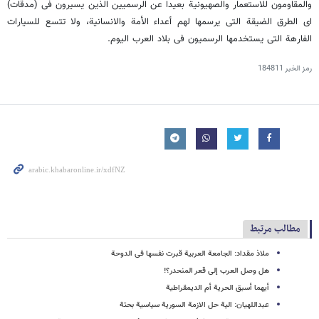
والمقاومون للاستعمار والصهیونیة بعیدا عن الرسمیین الذین یسیرون فی (مدقات)
ای الطرق الضیقة التی یرسمها لهم أعداء الأمة والانسانیة، ولا تتسع للسیارات
الفارهة التی یستخدمها الرسمیون فی بلاد العرب الیوم.
رمز الخبر
184811
مطالب مرتبط
ملاذ مقداد: الجامعة العربیة قبرت نفسها فی الدوحة
هل وصل العرب إلى قعر المنحدر؟!
أیهما أسبق الحریة أم الدیمقراطیة
عبداللهیان: الیة حل الازمة السوریة سیاسیة بحتة