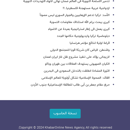
تدمیر الاسلحة النوویة فی العالم ضمان نهائی لانهاء التهدیدات النوویة
ازدواجیة عربیة مستهجنة فلسطینیا..!!
الأسد: ترکیا تدعم الإرهابیین والجوار السوری لیس مصوناً
کیری یبحث برام الله استئناف مفاوضات التسویة
کیری یعمل فی إطار استراتیجیة بعیدة عن الاضواء
دبلوماسیة ترکیا وایدیولوجیة حکامها الجدد
قراءة اولیة لنتائج مؤتمر هرتسلیا
واشنطن: فیاض کان شریکا قویا للمجتمع الدولی
لاریجانی یؤکد علی تنفیذ مشروع نقل غاز ایران لعمان
الکیان الصهیونی یستهدف العلاقات بین طهران وباکو
الثورة المضادة انطلقت بالتدخل السعودی فی البحرین
القائد: الصحوة الإسلامیة تشکل أولویة للعالم الإسلامی
حرق مقام جعفر بن أبی طالب للطائفة الإسماعیلیة جنوب الأردن
نسخة الحاسوب
Copyright © 2024 KhabarOnline News Agancy, All rights reserved.