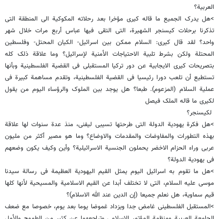
العربیة؟
>هل یدرک الجمیع ما قاله کیری مؤخرا بعد رحلاته المکوکیة الى المنطقة التی
تذکرنا برحلات کیسنجر الشهیرة، التی التقى فیها عباس أربع مرات خلال شهر
واحد؟ لقد قال کیری: السلام ممکن بین اسرائیل- الکیان المحتل- وفلسطین
المحتلة ولکن بشرط تلبیة الاحتیاجات الأمنیة لإسرائیل؟ وما علاقة ذلک کله
بتصریحات کیری الایجابیة عن دور ترکیا المستقبلی فی القضیة الفلسطینیة وبأنها
تستطیع أن تلعب دورا رئیسیا فی القضیة الفلسطینیة، وتقدم مساهمة کبیرة فی
عملیة السلام (المزعوم). طبعا؟ هل یوجد بین الملوک والرؤساء الیوم من یقول
لکیری ما قاله الملک فیصل
لکیسنجر؟
>هل فکرة یهودیة الدولة التی طرحتها تسیبی لیفنی، منذ عدة سنوات لها علاقة
بهذه التطورات والمفاوضات والمقدمات والاوضاع؟ وما هو مصیر أکثر من ملیون
عربی وراء الحزام الاخضر یحملون الجنسیة الاسرائیلیة؟ وأین وکیف یکون وضعهم
فی یهودیة الدولة؟
>هل ما تقوم به اسرائیل الیوم یمثل القیم الیهودیة العظیمة فی رسالة سیدنا
موسى علیه السلام، التی لا تختلف أبدا عن القیم الاسلامیة والمسیحیة لأنها کلها
قیم سماویة، هل نعلم جمیعا (إن الدین عند الله الاسلام)؟
>المستقبل الفلسطینی غامض جدا ویزداد غموضا یوما بعد یوم، خصوصا مع ضعف
الجامعة العربیة ومنظمة المؤتمر الاسلامی وتراجعهما عن کثیر من الطموح والأمل