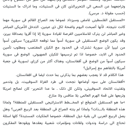
وتراجعهما عن السعی الى التحریرالذی کان فی الستینات، وما ادراک ما الستینات
(حسب مقولة د. مرسی).
>المستقبل الفلسطینی غامض وسیزداد غموضا بعد الصراع القائم فی سوریة مهما
کانت نتیجته. لأنها أصبحت الیوم واضحة لکل ذی عینین. التدخل الأمریکی المباشر
وغیر المباشر لن یترک للاسلامیین الفرصة لقیادة سوریة إلا إذا أقروا بصداقة بیریز،
وقد یکون الوضع المستقبلی فی سوریة أسوأ مما توقعه الکثیرون؟ سیکون أسوأ
من لیبیا لأن سوریة تشترک فی الحدود مع الکیان المغتصب ومطلوب تأمین
الحدود الى الابد، خصوصا اذا تم ترسیمها للکیان الصهیونی. الوضع فی سوریة
سیکون أسوأ من الوضع فی أفغانستان، وهناک أکثر من کرزای لسوریة فی جعبة
أمریکا بالتفاهم مع إسرائیل؟
هذا الکلام قد لا یعجب بعضهم بما یذکرنی بما حدث ایضا فی افغانستان.
>أفغانستان على سوء أوضاعها نجحت فى طرد الغزاة السوفییت، بل وتدمیر
وتفتیت الاتحاد السوفییتی، ولکن کل ذلک ـ ما عدا التحریر- کان لصالح امریکا
وتربعها على قمة الهرم العالمی بلا منافس ولا منازع.
>ما هو المستقبل المتوقع او المخـــــطط الاستراتیجی المستقبلی للمنطقة؟ ولماذا
هذه المنطقة بالـــــذات؟ ولماذا لم ینته الصراع فی المنطقة بعد الربیع العربی؟ وهل
یصل الربیع العربی الى بقیة دول المنطقة، خصوصا الملکیات المستبدة؟ کلها اسئلة
تحتاج الى دراسة وندوات ولقاءات ومؤتمرات شعبیة یعقدها ویقودها المفکرون