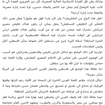
ولذلک وفی ظل القیادة الاسلامیة الحالیة المصریة، کان من الضروری العودة الى ما
کانت علیه الاوضاع أیام جمال عبد الناصر والملک حسین، غزة تحت إدارة مصریة،
والضفة تحت إدارة أردنیة؟
>هل هذا النوع من التفکیروارد؟ وان کان واردا فهل هو مقبول؟ وهل یعین ذلک
التفکیر فی التفاوض المستقبلی؟ وهل یمکن ان یکون هناک تفاوض مصری
اسرائیلی تشترک فیه حماس عن بُعد او عن قرب، ویکون هناک تفاوض اردنی
اسرائیلی، فی الوقت نفسه، تشترک فیه السلطة الفلسطینیة عن قرب، باعتبار
الخبرة السابقة؟ اسئلة کثیرة تنبئ عن مستقبل اکثر غموضا بشأن فلسطین ککل
ولیس المقدسات فحسب.
>ولربما کان ذلک الوضع مع تداخل خارجی خلیجی وفلسطینی واسرائیلی هو السبب
فی الهجوم الشرس على حماس فی الاعلام المصری المعارض، وإثارة قضایا ضد
حماس واتهامات ما انزل الله بها من سلطان.
>ما علاقة هذا الوضع فی فلسطین والحوار العربی الامریکی المرتقب فی أمریکا
بشأن سوریة؟
>وکأن قرارات مؤتمر القمة العربی الاخیرة فی الدوحة غیر کافیة رغم کثرتها وقوتها
الورقیة، او تحتاج الى تعدیل او تصدیق من واشنطن لضمان حسن تنفیذها وبما لا
یتعارض او یتسارع فی جزئیاته عن التخطیط الامریکی الاسرائیلی للمنطقة.
>وما علاقة ذلک کله بالوفد العربی الى واشنطن ایضا نهایة هذا الشهر برئاسة قطر
مع ممثلین عن مصر والسعودیة والاردن والمغرب، ومعهم الامین العام للجامعة