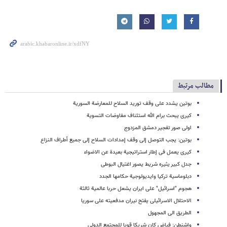
مطالب مرتبط
بوتین یشدد على وقف تورید السلاح للمعارضة السوریة
کیری یبحث برام الله استئناف مفاوضات التسویة
اولى صور تفجیر دمشق المزدوج
بوتین: یجب التوصل إلى وقف إمدادات السلاح إلى جمیع أطراف النزاع
کیری یعمل فی إطار استراتیجیة بعیدة عن الاضواء
جدل کبیر یثیره شریط یصور اغتیال البوطی
دبلوماسیة ترکیا وایدیولوجیة حکامها الجدد
هجوم "اسرائیل" على ایران یشعل حربا عالمیة ثالثة
الاحتلال الاسرائیلی یفتح نیران مدفعیته على سوریا
الطریق الى المجهول
واشنطن: فیاض کان شریکا قویا للمجتمع الدولی