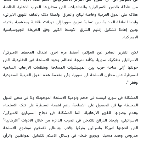
من علاقة بالامن الاسرائیلی؛ وللتداعیات، التی ستفرزها الحرب الاهلیة الطاحنة
هناک على الدول العربیة وخاصة لبنان والعراق؛ ولصلة ذلک بالملف النووی الایرانی؛
وایضا للعلاقة الجدلیة بین عملیة تمزیق سوریا إلى دویلات طائفیة ومذهبیة واثنیة،
وبین إعادة تشکیل إقلیم الشرق الاوسط الکبیر وفق الخریطة الجیوسیاسیة
الامیرکیة.
لکن التقریر الصادر عن المؤتمر، أسقط مرة اخرى اهداف المخطط الامیرکی/
الاسرائیلی بتفکیک سوریا، وکأنه نتیجة لتعاظم وجود الاسلحة غیر التقلیدیة، التی
حولتها "إلى ساحة حرب بین المیلیشیات المسلحة ومنظمات الارهاب الساعیة
للسیطرة على مخازن الاسلحة فی سوریا، وفی مقدمة هذه الدول العربیة السعودیة
وقطر ".
المشکلة فی سوریا لیست فی حجم ونوعیة الاسلحة الموجودة؛ ولا فی سعی الدول
المحیطة بها فی الحصول على الاسلحة، رغم اهمیة السیطرة على تلک الاسلحة،
وعدم وصولها للقوى الارهابیة. انما المشکلة فی نجاح السیناریو الامیرکی/
الاسرائیلی، وایجاد الذرائع للتدخل فی الحرب الدائرة من خلال الادوات "الارهابیة"
التی انتجتها امیرکا واسرائیل وترکیا وقطر. وبالتالی تضخیم موضوع الاسلحة
مدروس ومعد مسبقا، ویجری ضخه فی وسائل الاعلام لتضلیل المواطنین والرأی