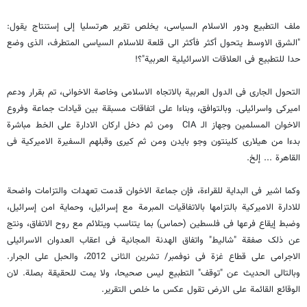
ملف التطبیع ودور الاسلام السیاسی، یخلص تقریر هرتسلیا إلى إستنتاج یقول:
"الشرق الاوسط یتحول أکثر فأکثر الى قلعة للاسلام السیاسی المتطرف، الذی وضع
حدا للتطبیع فی العلاقات الاسرائیلیة العربیة"؟!
التحول الجاری فی الدول العربیة بالاتجاه الاسلامی وخاصة الاخوانی، تم بقرار ودعم
امیرکی واسرائیلی. وبالتوافق، وبناءا على اتفاقات مسبقة بین قیادات جماعة وفروع
الاخوان المسلمین وجهاز الـ CIA ومن ثم دخل ارکان الادارة على الخط مباشرة
بدءا من هیلاری کلینتون وجو بایدن ومن ثم کیری وقبلهم السفیرة الامیرکیة فی
القاهرة ... إلخ.
وکما اشیر فی البدایة للقراءة، فإن جماعة الاخوان قدمت تعهدات والتزامات واضحة
للادارة الامیرکیة بالتزامها بالاتفاقیات المبرمة مع إسرائیل، وحمایة امن إسرائیل،
وضبط إیقاع فرعها فی فلسطین (حماس) بما یتناسب ویتلائم مع روح الاتفاق، ونتج
عن ذلک صفقة "شالیط" واتفاق الهدنة المجانیة فی اعقاب العدوان الاسرائیلی
الاجرامی على قطاع غزة فی نوفمبر/ تشرین الثانی 2012، والحبل على الجرار.
وبالتالی الحدیث عن "توقف" التطبیع لیس صحیحا، ولا یمت للحقیقة بصلة. لان
الوقائع القائمة على الارض تقول عکس ما خلص التقریر.