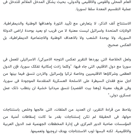
العام المحلی والقومی والاقلیمی والدولی، بحیث یشکل المدخل الملائم للتدخل فی
عملیة التقسیم المعدة سلفا لسوریا.
الاستنتاج آنف الذکر، لا یتعارض مع تأیید الثورة واهدافها الوطنیة والدیمقراطیة.
الولایات المتحدة واسرائیل لیست معنیة لا من قریب او بعید بوحدة اراضی الدولة
السوریة، ولا بوحدة الشعب ولا بالاهداف الوطنیة والاجتماعیة الدیمقراطیة، بل
العکس صحیح.
ولعل الخلاصة التی یوردها التقریر تعکس التوجه الامیرکی/ الاسرائیلی للعمل فی
سوریا مع دول الاقلیم، التی جاء فیها: "وکلما زادت إمکانیة تفکک سوریا، فإن الدول
العظمى وشرکاؤها الاقلیمیین وخاصة ترکیا وإسرائیل والاردن تنسق فیما بینها من
اجل منع فقدان السیطرة على الاسلحة العسکریة المتقدمة الموجودة فی سوریا،
وفی ظروف معینة (وهنا بیت القصید) تنسق میدانیا خشیة ان یتطلب ذلک عمل
عسکری دولی."
یلاحظ من قراءة التقریر، ان العدید من الملفات، التی عالجها وخلص باستنتاجات
حولها، فی الحقیقة لم تکن إستنتاجات بقدر ما کانت إسقاطات أمنیة من
المؤسسات صاحبة الدور المرکزی فی إدارة المخططات الجهنمیة ضد الدول العربیة
والاقلیمیة. لکنه البسها ثوب الاستنتاجات بهدف تروجیها وتعمیمها.