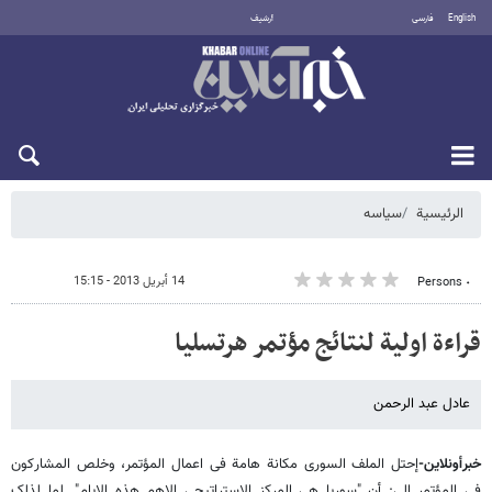
English
فارسی
أرشيف
السبت 8 أغسطس 2026
الرئيسية
سیاسه
14 أبريل 2013 - 15:15
٠ Persons
قراءة اولیة لنتائج مؤتمر هرتسلیا
عادل عبد الرحمن
خبرأونلاین-
إحتل الملف السوری مکانة هامة فی اعمال المؤتمر، وخلص المشارکون
فی المؤتمر الى: أن "سوریا هی المرکز الاستراتیجی الاهم هذه الایام". لما لذلک