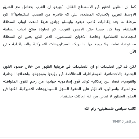
کما ان التقریر اخفق فی الاستنتاج القائل، "ویبدو ان الغرب یتعامل مع الشرق
الاوسط العربی وتحدیاته المعقدة، على انه ظاهرة من الصعب استیعابها"؟! لان
مرحلة ما بعد إتفاقیات کامب دیفید واوسلو ووادی عربة فتحت ابواب المنطقة
المغلقة، وما کان صعبا حتى الامس القریب، تم تجاوزه بفتح ابواب السلطة
للجماعات الاسلامیة وخاصة الاخوان المسلمین. الامر الذی یعنی ان المنطقة
مستوعبة تماما، ولا یوجد بها ما یربک السیناریوهات الامیرکیة والاسرائیلیة حتى
الآن.
لکن قد تبرز تعقیدات او ان التعقیدات فی طریقها للظهور من خلال صعود القوى
الوطنیة والاجتماعیة الدیمقراطیة، المتناقضة فی رؤیتها وتوجهاتها واهدافها الوطنیة
والقومیة، فضلا عن إمکانیة توالد قوى إسلامویة جهادیة من رحم القوى المتواطئة
مع امیرکا واسرائیل، قد تؤثر على التنفیذ السهل للسیناریوهات الامیرکیة. لکنها فی
المدى المنظور لا تعانی من ایة ارباکات حقیقیة.
کاتب سیاسی فلسطینی- رام الله
رمز الخبر
184810