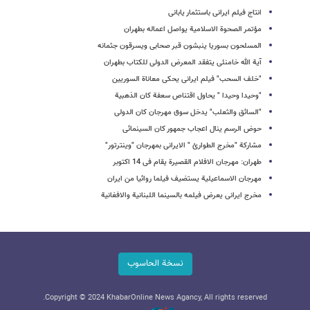
انتاج فیلم ایرانی باستثمار یابانی
مؤتمر الصحوة الاسلامیة یواصل اعماله بطهران
المسلحون بسوریا ینبشون قبر صحابی ویسرقون جثمانه
آیة الله خامنئی یتفقد المعرض الدولی للکتاب بطهران
"خلف السحب" فیلم ایرانی یحکی معاناة السوریین
"وحیدا وحیدا " یحاول اقتناص سعفة کان الذهبیة
"السائق والثعلب" یدخل سوق مهرجان کان الدولی
حوض الرسم ینال اعجاب جمهور کان السینمائی
مشارکة "مخرج الطوارئ " الایرانی بمهرجان "وینترتور"
طهران: مهرجان الافلام القصیرة یقام فی 14 اکتوبر
مهرجان الاسماعیلیة یستضیف فیلما روائیا من ایران
مخرج ایرانی یعرض فیلمه بالسینما اللبنانیة والافغانیة
نسخة الحاسوب
Copyright © 2024 KhabarOnline News Agancy, All rights reserved.