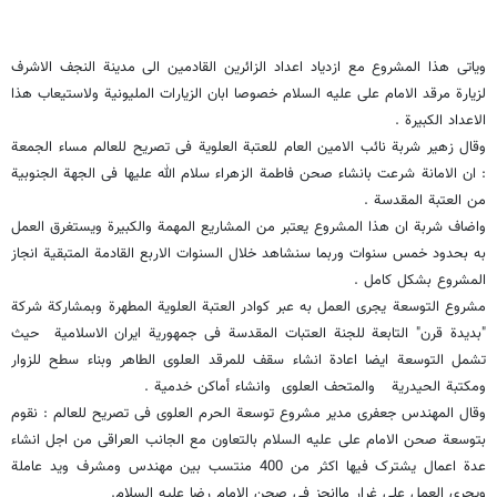
ویاتی هذا المشروع مع ازدیاد اعداد الزائرین القادمین الى مدینة النجف الاشرف
لزیارة مرقد الامام علی علیه السلام خصوصا ابان الزیارات الملیونیة ولاستیعاب هذا
الاعداد الکبیرة .
وقال زهیر شربة نائب الامین العام للعتبة العلویة فی تصریح للعالم مساء الجمعة
: ان الامانة شرعت بانشاء صحن فاطمة الزهراء سلام الله علیها فی الجهة الجنوبیة
من العتبة المقدسة .
واضاف شربة ان هذا المشروع یعتبر من المشاریع المهمة والکبیرة ویستغرق العمل
به بحدود خمس سنوات وربما سنشاهد خلال السنوات الاربع القادمة المتبقیة انجاز
المشروع بشکل کامل .
مشروع التوسعة یجری العمل به عبر کوادر العتبة العلویة المطهرة وبمشارکة شرکة
"بدیدة قرن" التابعة للجنة العتبات المقدسة فی جمهوریة ایران الاسلامیة حیث
تشمل التوسعة ایضا اعادة انشاء سقف للمرقد العلوی الطاهر وبناء سطح للزوار
ومکتبة الحیدریة والمتحف العلوی وانشاء أماکن خدمیة .
وقال المهندس جعفری مدیر مشروع توسعة الحرم العلوی فی تصریح للعالم : نقوم
بتوسعة صحن الامام علی علیه السلام بالتعاون مع الجانب العراقی من اجل انشاء
عدة اعمال یشترک فیها اکثر من 400 منتسب بین مهندس ومشرف وید عاملة
ویجری العمل على غرار ماانجز فی صحن الامام رضا علیه السلام.