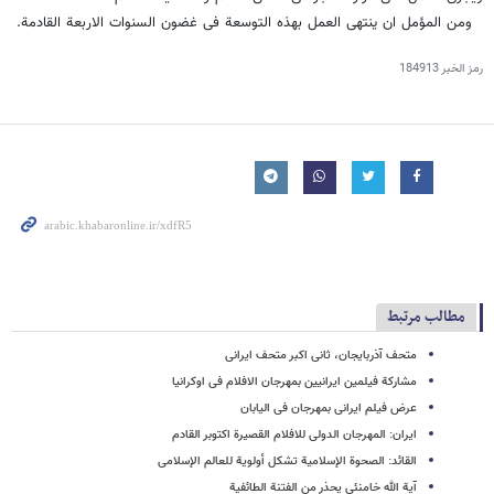
ومن المؤمل ان ینتهی العمل بهذه التوسعة فی غضون السنوات الاربعة القادمة.
رمز الخبر
184913
مطالب مرتبط
متحف آذربایجان، ثانی اکبر متحف ایرانی
مشارکة فیلمین ایرانیین بمهرجان الافلام فی اوکرانیا
عرض فیلم ایرانی بمهرجان فی الیابان
ایران: المهرجان الدولی للافلام القصیرة اکتوبر القادم
القائد: الصحوة الإسلامیة تشکل أولویة للعالم الإسلامی
آیة الله خامنئی یحذر من الفتنة الطائفیة