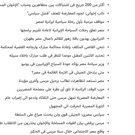
أکثر من 200 جریح فی اشتباکات بین متظاهرین وشباب "الإخوان المسلمین" بالقاهرة
نائب إخوانی: لجوء المعارضة للعنف "فشل سیاسی"
مواقف مرحبة بأول رحلة سیاحیة ایرانیة لمصر
مصر تعلق رحلات السیاحة الإیرانیة لاعادة تقییم برامجها
الایرانیون یهدون باقة زهور للقائم باعمال مصر بطهران
تنحی القاضی المکلف بإعادة محاکمة مبارک وارجاعه القضیة لمحکمة ا
تحدید الاثنین المقبل موعدا للنظر فی طلب مبارک باخلاء سبیله
وزیر سیاحة مصر یؤکد عودة السیاح الإیرانیین فی یونیو
متى یتدخل الجیش فی الازمة القائمة فی مصر؟
مصر تستعد لتظاهرات تطالب برحیل مرسی وأخرى مؤیدة
حزب الوفد: الرئاسة لا تلق أی نظرة على مصلحة المصریین
المعارضة المصریة تمهل مرسی حتى الثلاثاء وتدعو الى إضراب عام
الثورة المصریة انحرفت الى المجهول
سیاسی مصری: الجیش قوی ولن یحدث صراع على السلطة
مرسی یرفض بیان القوات المسلحة والإخوان یحذرون من الانقلاب عل
واقع مصر الاجتماعی خلال سنة مرسی فی الحکم