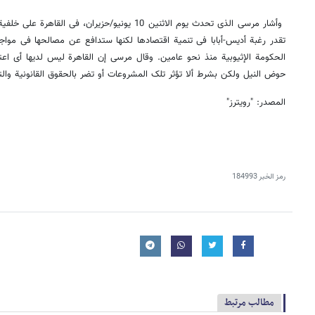
وأشار مرسی الذی تحدث یوم الاثنین 10 یونیو/حزیران، ف
تقدر رغبة أدیس-أبابا فی تنمیة اقتصادها لکنها ستدافع عن مصالحها فی مواجه
الحکومة الإثیوبیة منذ نحو عامین. وقال مرسی إن القاهرة لیس لدیها أی اع
حوض النیل ولکن بشرط ألا تؤثر تلک المشروعات أو تضر بالحقوق القانونیة والت
المصدر: "رویترز"
رمز الخبر
184993
مطالب مرتبط