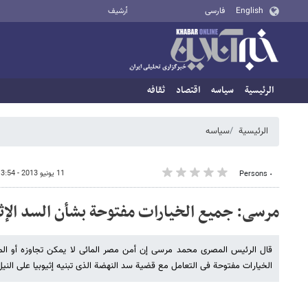
English
فارسی
أرشيف
الرئيسية
سیاسه
اقتصاد
ثقافه
الرئيسية
سیاسه
11 يونيو 2013 - 13:54
٠ Persons
مرسی: جمیع الخیارات مفتوحة بشأن السد الإث
قال الرئیس المصری محمد مرسی إن أمن مصر المائی لا یمکن تجاوزه أو ال
الخیارات مفتوحة فی التعامل مع قضیة سد النهضة الذی تبنیه إثیوبیا على النیل 