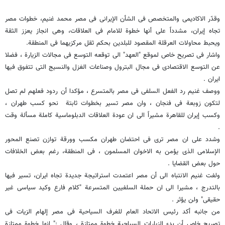
وقدّر الاکادیمی والمتخصص فی الشأن الإیرانی فی مصر محمد غنیم، خطوات مصر
تجاه إیران، مشدداً على أنها خطوة للامام فی العلاقات، وهی انجاز یعزز الثقة
ویحبط محاولات العرقلة المقصود للبلدین بحکم ثقل مرکزیهما فی المنطقة.
واشار فی تصریح خاص لموقع "العهد" الى توقعه التوسع فی مجالات الزیارة ، فضلا
عن التوسع الاقتصادی فی مجال البترول وصناعات الغزل والنسیج التی تتفوق فیها
ایران .
ووصف غنیم رد الفعل السلفی فی مصر بالمتسرع ، مؤکدا أن ردود فعلهم لم تصل
لتکون زوبعة فی فنجان ، وان مصر تسیر بخطوات ثابتة نحو کسب طهران ،
وکسب إیران للقاهرة مشیراً الى ان عودة العلاقات الدبلوماسیة کاملة مسألة وقت
.
وشدد على ان مصر ترى فی احتضان طهران مکسب وورقة توازن تصنع المحور
الإسلامی الذی یؤمن به الاخوان المسلمون ، فی المنطقة، رغم بعض الخلافات
حول بعض القضایا .
ولفت غنیم الانتباه الى أن مصر اعتمدت استراتیجة جدیدة تجاه ایران، تسیر فیها
بالتدرج ، مشیرا الى ان حملة السلفیین المتسرعة "کلام فارع وکید سیاسی غیر
حقیقی" ولن یؤثر .
من جانبه أکد رئیس الاتحاد العام للغرف السیاحیة فی مصر إلهام الزیات فی
تصریح خاص أن بدء الزیارات السیاحیة خطوة ممتازة ، وقال :" انها خطوة ممتازة