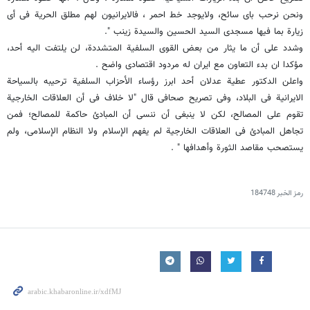
ونحن نرحب بای سائح، ولایوجد خط احمر ، فالایرانیون لهم مطلق الحریة فی أی
زیارة بما فیها مسجدی السید الحسین والسیدة زینب ".
وشدد على أن ما یثار من بعض القوى السلفیة المتشددة، لن یلتفت الیه أحد،
مؤکدا ان بدء التعاون مع ایران له مردود اقتصادی واضح .
واعلن الدکتور عطیة عدلان أحد ابرز رؤساء الأحزاب السلفیة ترحیبه بالسیاحة
الایرانیة فی البلاد، وفی تصریح صحافی قال "لا خلاف فی أن العلاقات الخارجیة
تقوم على المصالح، لکن لا ینبغی أن ننسى أن المبادئ حاکمة للمصالح؛ فمن
تجاهل المبادئ فی العلاقات الخارجیة لم یفهم الإسلام ولا النظام الإسلامی، ولم
یستصحب مقاصد الثورة وأهدافها " .
رمز الخبر
184748