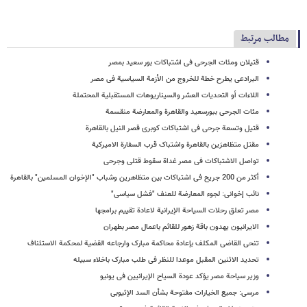
مطالب مرتبط
قتیلان ومئات الجرحى فی اشتباکات بور سعید بمصر
البرادعی یطرح خطة للخروج من الأزمة السیاسیة فی مصر
اللاءات أو التحدیات العشر والسیناریوهات المستقبلیة المحتملة
مئات الجرحى ببورسعید والقاهرة والمعارضة منقسمة
قتیل وتسعة جرحى فى اشتباکات کوبری قصر النیل بالقاهرة
مقتل متظاهرَین بالقاهرة واشتباک قرب السفارة الامیرکیة
تواصل الاشتباکات فی مصر غداة سقوط قتلى وجرحى
أکثر من 200 جریح فی اشتباکات بین متظاهرین وشباب "الإخوان المسلمین" بالقاهرة
نائب إخوانی: لجوء المعارضة للعنف "فشل سیاسی"
مصر تعلق رحلات السیاحة الإیرانیة لاعادة تقییم برامجها
الایرانیون یهدون باقة زهور للقائم باعمال مصر بطهران
تنحی القاضی المکلف بإعادة محاکمة مبارک وارجاعه القضیة لمحکمة الاستئناف
تحدید الاثنین المقبل موعدا للنظر فی طلب مبارک باخلاء سبیله
وزیر سیاحة مصر یؤکد عودة السیاح الإیرانیین فی یونیو
مرسی: جمیع الخیارات مفتوحة بشأن السد الإثیوبی