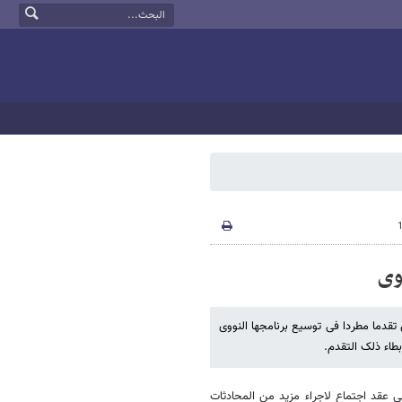
ووی
قق تقدما مطردا فی توسیع برنامجها النووی
بطاء ذلک التقدم.
على عقد اجتماع لاجراء مزید من المحادثات