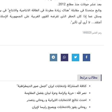
بعد عشر جولات منذ مطلع 2012.
وتابع متحدثا فی مقابلة "هناک زیادة مطردة فی الطاقة الانتاجیة والانتاج" فی برن
وسئل عما إذا کان الحظر الذی تفرضه القوى الغربیة على الجمهوریة الإسلام
أعتقد... لا أرى أی تأثیر".
رمز الخبر
185025
مطالب مرتبط
کثافة المشارکة بإنتخابات ایران "اجمل صور الدیمقراطیة"
نصر الله : حریة وکرامة وعزة لبنان بفضل المقاومة
احدث نتائج الانتخابات الایرانیة و روحانی یتصدر
روحانی یفوز بالانتخابات ویصبح رئیسا لإیران