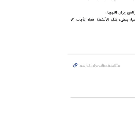
امج إیران النوویة.
یة یبطیء تلک الأنشطة فعلا فأجاب "لا