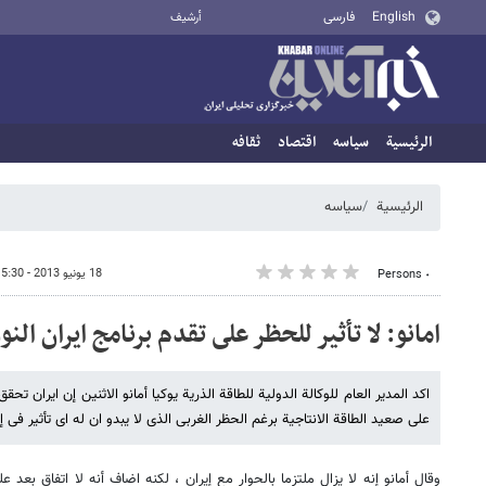
English
فارسی
أرشيف
الرئيسية
سیاسه
اقتصاد
ثقافه
الرئيسية
سیاسه
18 يونيو 2013 - 15:30
٠ Persons
امانو: لا تأثیر للحظر على تقدم برنامج ایران الن
اکد المدیر العام للوکالة الدولیة للطاقة الذریة یوکیا أمانو الاثنین إن ایران تح
على صعید الطاقة الانتاجیة برغم الحظر الغربی الذی لا یبدو ان له ای تأثیر فی إ
وقال أمانو إنه لا یزال ملتزما بالحوار مع إیران ، لکنه اضاف أنه لا اتفاق بعد 