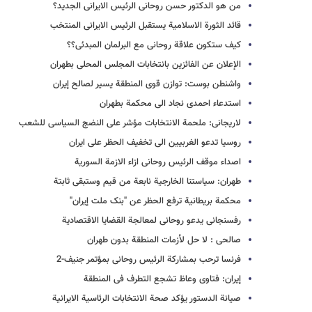
من هو الدکتور حسن روحانی الرئیس الایرانی الجدید؟
قائد الثورة الاسلامیة یستقبل الرئیس الایرانی المنتخب
کیف ستکون علاقة روحانی مع البرلمان المبدئی؟؟
الإعلان عن الفائزین بانتخابات المجلس المحلی بطهران
واشنطن بوست: توازن قوى المنطقة یسیر لصالح إیران
استدعاء احمدی نجاد الى محکمة بطهران
لاریجانی: ملحمة الانتخابات مؤشر على النضج السیاسی للشعب
روسیا تدعو الغربیین الى تخفیف الحظر على ایران
اصداء موقف الرئیس روحانی ازاء الازمة السوریة
طهران: سیاستنا الخارجیة نابعة من قیم وستبقى ثابتة
محکمة بریطانیة ترفع الحظر عن "بنک ملت إیران"
رفسنجانی یدعو روحانی لمعالجة القضایا الاقتصادیة
صالحی : لا حل لأزمات المنطقة بدون طهران
فرنسا ترحب بمشارکة الرئیس روحانی بمؤتمر جنیف-2
إیران: فتاوى وعاظ تشجع التطرف فی المنطقة
صیانة الدستور یؤکد صحة الانتخابات الرئاسیة الایرانیة