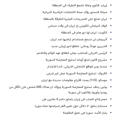
إیران: فتاوى وعاظ تشجع التطرف فی المنطقة
صیانة الدستور یؤکد صحة الانتخابات الرئاسیة الایرانیة
ایران تحتج على التصریحات المثیرة للتفرقة بالمنطقة
الوفد البرلمانی الکویتی زار ایران فی وقت حساس
الکویت: ایران لها دور هام فی المنطقة
آذربیجان لن تسمح باستخدام اراضیها ضد ایران
الحریری مهنئاً روحانی: نتطلع لدور إیرانی جدید
الرئیس الایرانی المنتخب یعلن انطلاق عهد الوئام والتلاحم
مشروع قانون لمنع أوباما تسلیح المعارضة السوریة
عندما یجبر الواقع الانتخابی الایرانی، کندا للاعتذار
لافروف: تسلیح المعارضة السوریة عمل غیر شرعی
موسکو: (5+1) بصدد اقتراح مفاوضات جدیدة مع ایران
بوتین ینتقد تسلیح المعارضة السوریة ویؤکد ان هناک 600 شخص على الأقل من
روسیا وأوروبا یقاتلون فی سوریة
حجم إنتاج الصلب فی إیران یتجاوز حاجز 6 ملایین طن
مستشار سابق: لا دلائل حول تغییر قطر لسیاستها تجاه سوریا
بشار الأسد: سوریا هی عمق المقاومة