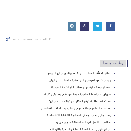
مطالب مرتبط
امانو: لا تأثیر للحظر على تقدم برنامج ایران النووی
روسیا تدعو الغربیین الى تخفیف الحظر على ایران
اصداء موقف الرئیس روحانی ازاء الازمة السوریة
طهران: سیاستنا الخارجیة نابعة من قیم وستبقى ثابتة
محکمة بریطانیة ترفع الحظر عن "بنک ملت إیران"
استعدادات لمهاجمة قرى فی حلب ودرعا، اقرأ التفاصیل
رفسنجانی یدعو روحانی لمعالجة القضایا الاقتصادیة
صالحی : لا حل لأزمات المنطقة بدون طهران
ایران تتولى رئاسة لجنة التجارة والتنمیة بالاونکتاد