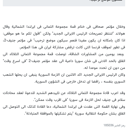
وخلال مؤتمر صحافی فی ختام قمة مجموعة الثمانی فی ایرلندا الشمالیة وقال
هولاند "لننتظر تصریحات الرئیس الایرانی الجدید" ولکن "اقول لکم ما هو موقفی:
اذا کان بامکانه ان یکون مفیدا فنعم سیکون موضع ترحیب" فی مؤتمر جنیف-2،
فی تطور لموقف فرنسا التی کانت ترفض مشارکة ایران فی هذا المؤتمر.
وبعد یومین من المشاورات الشاقة، توصلت قمة مجموعة الثمانی الثلاثاء الى
اتفاق بالحد الادنى فی شان سوریا داعیة الى عقد مؤتمر جنیف-2 "فی اسرع وقت"
من دون ان تحدد موعدا له.
وکان الرئیس الایرانی الجدید اکد الاثنین ان الازمة السوریة ینبغی ان یحلها الشعب
السوری بنفسه ، رافضا ای تدخل خارجی فی الشؤون السوریة.
وقد اعرب قادة مجموعة الثمانی الثلاثاء عن تاییدهم الشدید للدعوة لعقد محادثات
سلام فی جنیف لحل الازمة فی سوریا "فی اقرب وقت ممکن".
وفی نهایة القمة التی عقدت فی ایرلندا الشمالیة، دعا القادة کذلک الى التوصل الى
اتفاق بشان حکومة انتقالیة سوریة "یتم تشکیلها بالموافقة المتبادلة".
رمز الخبر
185036