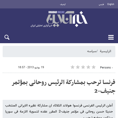
English
فارسی
أرشيف
الأحد 9 أغسطس 2026
الرئيسية
سیاسه
19 يونيو 2013 - 18:57
٠ Persons
فرنسا ترحب بمشارکة الرئیس روحانی بمؤتمر
جنیف-2
أعلن الرئیس الفرنسی فرنسوا هولاند الثلاثاء ان مشارکة نظیره الایرانی المنتخب
حدیثا حسن روحانی فی مؤتمر جنیف-2 المقرر عقده لتسویة الازمة فی سوریا
ستکون موضع ترحیب.