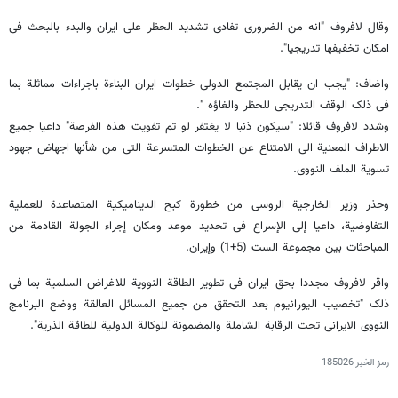
وقال لافروف "انه من الضروری تفادی تشدید الحظر على ایران والبدء بالبحث فی
امکان تخفیفها تدریجیا".
واضاف: "یجب ان یقابل المجتمع الدولی خطوات ایران البناءة باجراءات مماثلة بما
فی ذلک الوقف التدریجی للحظر والغاؤه ".
وشدد لافروف قائلا: "سیکون ذنبا لا یغتفر لو تم تفویت هذه الفرصة" داعیا جمیع
الاطراف المعنیة الى الامتناع عن الخطوات المتسرعة التی من شأنها اجهاض جهود
تسویة الملف النووی.
وحذر وزیر الخارجیة الروسی من خطورة کبح الدینامیکیة المتصاعدة للعملیة
التفاوضیة، داعیا إلى الإسراع فی تحدید موعد ومکان إجراء الجولة القادمة من
المباحثات بین مجموعة الست (5+1) وإیران.
واقر لافروف مجددا بحق ایران فی تطویر الطاقة النوویة للاغراض السلمیة بما فی
ذلک "تخصیب الیورانیوم بعد التحقق من جمیع المسائل العالقة ووضع البرنامج
النووی الایرانی تحت الرقابة الشاملة والمضمونة للوکالة الدولیة للطاقة الذریة".
رمز الخبر
185026