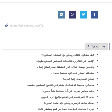
مطالب مرتبط
کیف ستکون علاقة روحانی مع البرلمان المبدئی؟؟
الإعلان عن الفائزین بانتخابات المجلس المحلی بطهران
واشنطن بوست: توازن قوى المنطقة یسیر لصالح إیران
استدعاء احمدی نجاد الى محکمة بطهران
تسلیح المعارضة.. إنها الحرب!
لاریجانی: ملحمة الانتخابات مؤشر على النضج السیاسی للشعب
اوباما وبوتین یعربان عن آراء مختلفة بشأن سوریا
امانو: لا تأثیر للحظر على تقدم برنامج ایران النووی
اصداء موقف الرئیس روحانی ازاء الازمة السوریة
طهران: سیاستنا الخارجیة نابعة من قیم وستبقى ثابتة