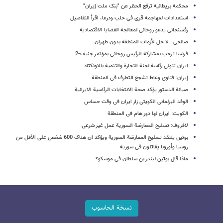
محکمة بریطانیة ترفع الحظر عن "بنک ملت إیران"
استعدادات لمهاجمة قرى فی حلب ودرعا، اقرأ التفاصیل
رفسنجانی یدعو روحانی لمعالجة القضایا الاقتصادیة
صالحی : لا حل لأزمات المنطقة بدون طهران
فرنسا ترحب بمشارکة الرئیس روحانی بمؤتمر جنیف-2
ایران تتولى رئاسة لجنة التجارة والتنمیة بالاونکتاد
إیران: فتاوى وعاظ تشجع التطرف فی المنطقة
صیانة الدستور یؤکد صحة الانتخابات الرئاسیة الایرانیة
الوفد البرلمانی الکویتی زار ایران فی وقت حساس
الکویت: ایران لها دور هام فی المنطقة
لافروف: تسلیح المعارضة السوریة عمل غیر شرعی
بوتین ینتقد تسلیح المعارضة السوریة ویؤکد ان هناک 600 شخص على الأقل من
روسیا وأوروبا یقاتلون فی سوریة
ماذا قال بوتین لبندر بن سلطان فی موسکو؟
نسخة الحاسوب