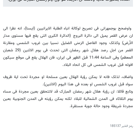
واوضحح بوجمهرانی فی تصریح لوکالة انباء الطلبة الایرانیین (ایسنا)، انه نظرا الى
ان عرض القمر یمیل الى دائرة البروج (الدائرة الکبرى التی یقع فیها مستوى مدار
الأرض) وکذلک وجود الفاصل الزمنی الضئیل نسبیا بین غروب الشمس ومقارنة
القمر من اجل رصد هلال شهر رمضان التی تحدث فی یوم الاثنین (29 شعبان
المعظم) وفی الساعة 11:44 قبل الظهر فی ایران، فان الهلال یقع فی موقع سیکون
افوله قبل غروب الشمس فی کل انحاء البلاد.
واضاف، لذلک فانه لا یمکن رؤیة الهلال بعین مسلحة او مجردة تحت ایة ظروف
سواء قبل غروب الشمس او بعده فی هذا الیوم (الاثنین).
وتابع قائلا: ان رؤیة هلال شهر رمضان المبارک قد لاتتحقق بعین مجردة فی مساء
یوم الثلاثاء فی المدن الشمالیة للبلاد لکنه یمکن رؤیته فی المدن الجنوبیة بعین
مجردة شریطة وجود حالة جویة مستقرة.
رمز الخبر
185137