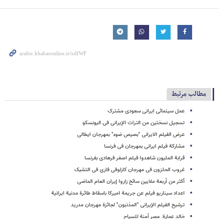
مطالب مرتبط
عمل سینمائی ایرانی سعودی مشترک
تسجیل نسختین من التراث الإیرانی فی الیونسکو
عرض الفیلم الایرانی "بصیص ضوء" بمهرجان ایطالی
مشارکة فیلم ایرانی بمهرجان فی فرنسا
قرابة الملیون شاهدوا فیلم اصغر فرهادی بفرنسا
غروب الحلزون فی مهرجان کارلوفی فاری فی التشیک
أکثر من أربعة ملایین سائح زاروا إیران العام الماضی
اعداد سیناریو فیلم عن جریمة امیرکا باسقاط طائرة مدنیة ایرانیة
ترشیح الفیلم الإیرانی "المذنبون" لجائزة مهرجان مدرید
خالد عمارة: مصر آمنة للسیاح