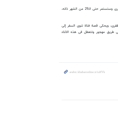
وبدات فعالیات الدورة الـ 8 من المهرجان فی 24 من شهر یونیو/ حزیران الجاری وستستمر حتى الـ29 من الشهر ذاته،
فری، ویحکی قصة فتاة تنوی السفر إلى
ى طریق مهجور وتتعطل فی هذه الاثناء