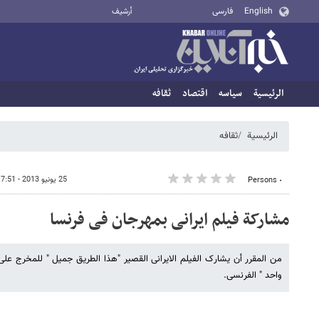
English
فارسی
أرشيف
الرئيسية
سیاسه
اقتصاد
ثقافه
الرئيسية
ثقافه
25 يونيو 2013 - 17:51
٠ Persons
مشارکة فیلم ایرانی بمهرجان فی فرنسا
من المقرر أن یشارک الفیلم الایرانی القصیر "هذا الطریق جمیل " للمخرج عل
واحد " الفرنسی.