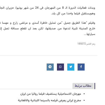
وهویستقبل فیلما واحدا من کل بلد.
وفیلم "هذا الطریق جمیل "من تمثیل خاطرة أسدی و مرتضى زارع و مهسا ظ
خارج المدینة تلبیة لدعوة من صدیقتها، لکن بعد ان تقطع مسافة تصل إل
سیارتها...
رمز الخبر
185072
مطالب مرتبط
مهرجان الاسماعیلیة یستضیف فیلما روائیا من ایران
مخرج ایرانی یعرض فیلمه بالسینما اللبنانیة والافغانیة