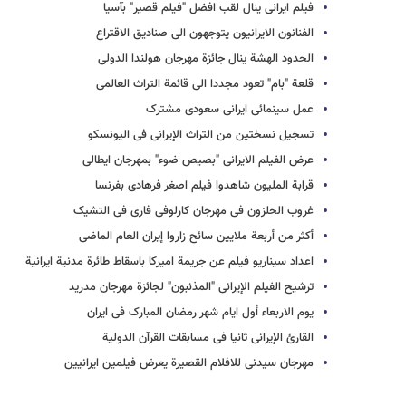
فیلم ایرانی ینال لقب افضل "فیلم قصیر" بآسیا
الفنانون الایرانیون یتوجهون الى صنادیق الاقتراع
الحدود الهشة ینال جائزة مهرجان هولندا الدولی
قلعة "بام" تعود مجددا الى قائمة التراث العالمی
عمل سینمائی ایرانی سعودی مشترک
تسجیل نسختین من التراث الإیرانی فی الیونسکو
عرض الفیلم الایرانی "بصیص ضوء" بمهرجان ایطالی
قرابة الملیون شاهدوا فیلم اصغر فرهادی بفرنسا
غروب الحلزون فی مهرجان کارلوفی فاری فی التشیک
أکثر من أربعة ملایین سائح زاروا إیران العام الماضی
اعداد سیناریو فیلم عن جریمة امیرکا باسقاط طائرة مدنیة ایرانیة
ترشیح الفیلم الإیرانی "المذنبون" لجائزة مهرجان مدرید
یوم الاربعاء أول ایام شهر رمضان المبارک فی ایران
القارئ الإیرانی ثانیا فی مسابقات القرآن الدولیة
مهرجان سیدنی للافلام القصیرة یعرض فیلمین ایرانیین